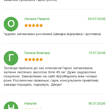
Оксана Пацеля
24.07.2026
О
Чудово запаковані рослинки) Швидка відправка і доставка)
Галина Бовгира
17.07.2026
Г
Троянда приїхала до нас класнюча! Гарно запакована,
зелене листячко, висотою біля 45 см.! Дуже задоволені
покупкою. Замовляємо на сайті АгроМаркету вже чотири
роки. Рослиночки свіженькі, гарні, консультанти привітливі,
завжди порадять, підкажуть. Дякую!
Наталія
16.07.2026
Н