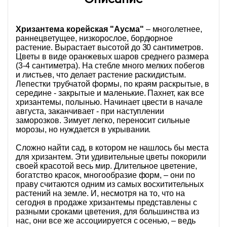
Хризантема корейская "Аусма"
– многолетнее,
раннецветущее, низкорослое, бордюрное
растение. Вырастает высотой до 30 сантиметров.
Цветы в виде оранжевых шаров среднего размера
(3-4 сантиметра). На стебле много мелких побегов
и листьев, что делает растение раскидистым.
Лепестки трубчатой формы, по краям раскрытые, в
середине - закрытые и маленькие. Пахнет, как все
хризантемы, полынью. Начинает цвести в начале
августа, заканчивает - при наступлении
заморозков. Зимует легко, переносит сильные
морозы, но нуждается в укрывании.
Сложно найти сад, в котором не нашлось бы места
для хризантем. Эти удивительные цветы покорили
своей красотой весь мир. Длительное цветение,
богатство красок, многообразие форм, – они по
праву считаются одним из самых восхитительных
растений на земле. И, несмотря на то, что на
сегодня в продаже хризантемы представлены с
разными сроками цветения, для большинства из
нас, они все же ассоциируется с осенью, – ведь