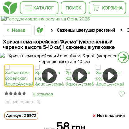
КАТАЛОГ
ПОИСК
КОРЗИНА
Назад
Саженцы цветущих растений
С
Хризантема корейская "Аусма" (укорененный
черенок высота 5-10 см) 1 саженец в упаковке
0 отзывов
(общий рейтинг: 0)
Артикул : 36972
Нет в наличии
58
грн