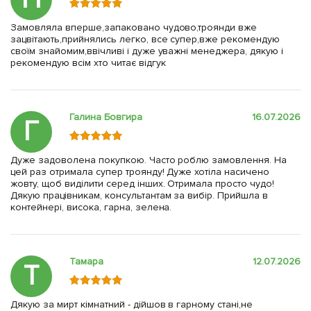
Замовляла вперше,запаковано чудово,троянди вже
зацвітають,прийнялись легко, все супер,вже рекомендую
своїм знайомим,ввічливі і дуже уважні менеджера, дякую і
рекомендую всім хто читає відгук
Галина Бовгира
16.07.2026
Г
Дуже задоволена покупкою. Часто роблю замовлення. На
цей раз отримала супер троянду! Дуже хотіла насичено
жовту, щоб виділити серед інших. Отримала просто чудо!
Дякую працівникам, консультантам за вибір. Прийшла в
контейнері, висока, гарна, зелена.
Тамара
12.07.2026
Т
Дякую за мирт кімнатний - дійшов в гарному стані,не