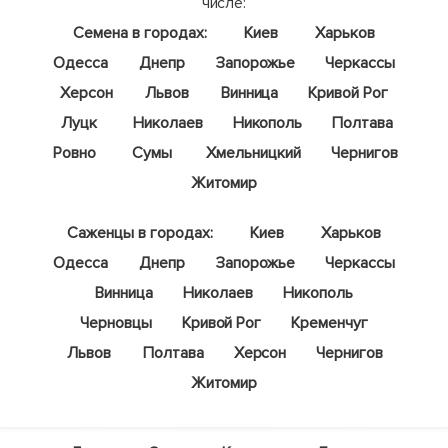
числе:
Семена в городах:
Киев
Харьков
Одесса
Днепр
Запорожье
Черкассы
Херсон
Львов
Винница
Кривой Рог
Луцк
Николаев
Никополь
Полтава
Ровно
Сумы
Хмельницкий
Чернигов
Житомир
Саженцы в городах:
Киев
Харьков
Одесса
Днепр
Запорожье
Черкассы
Винница
Николаев
Никополь
Черновцы
Кривой Рог
Кременчуг
Львов
Полтава
Херсон
Чернигов
Житомир