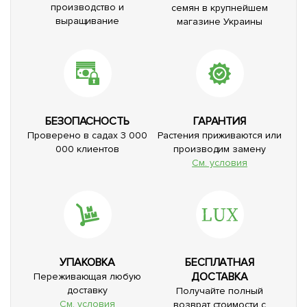
производство и
семян в крупнейшем
выращивание
магазине Украины
БЕЗОПАСНОСТЬ
ГАРАНТИЯ
Проверено в садах 3 000
Растения приживаются или
000 клиентов
производим замену
См. условия
УПАКОВКА
БЕСПЛАТНАЯ
ДОСТАВКА
Переживающая любую
доставку
Получайте полный
См. условия
возврат стоимости с