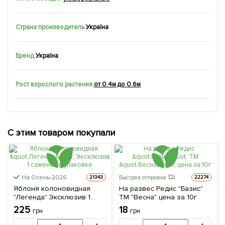
Страна производитель
Україна
Бренд
Україна
Рост взрослого растения
от 0.4м до 0.6м
С этим товаром покупали
На Осень-2026
Быстрая отправка
21343
22274
Яблоня колоновидная
На развес Редис "Базис"
"Легенда" Эксклюзив 1
ТМ "Весна" цена за 10г
саженец в упаковке
225
18
грн
грн