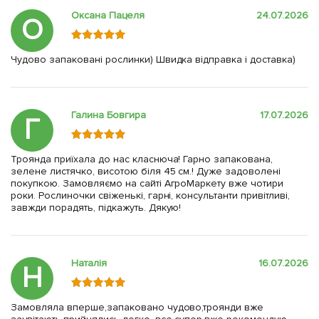
Оксана Пацеля
24.07.2026
О
Чудово запаковані рослинки) Швидка відправка і доставка)
Галина Бовгира
17.07.2026
Г
Троянда приїхала до нас класнюча! Гарно запакована,
зелене листячко, висотою біля 45 см.! Дуже задоволені
покупкою. Замовляємо на сайті АгроМаркету вже чотири
роки. Рослиночки свіженькі, гарні, консультанти привітливі,
завжди порадять, підкажуть. Дякую!
Наталія
16.07.2026
Н
Замовляла вперше,запаковано чудово,троянди вже