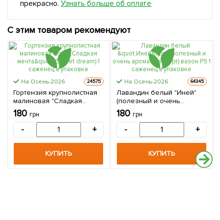
прекрасно.
Узнать больше об оплате
С этим товаром рекомендуют
На Осень-2026
На Осень-2026
24575
64345
Гортензия крупнолистная
Лавандин белый "Иней"
малиновая "Сладкая
(полезный и очень
мечта" (Sweet dream) 1
ароматный сорт) вазон Р9
180
180
грн
грн
саженец в упаковке
1 саженец в упаковке
-
+
-
+
КУПИТЬ
КУПИТЬ