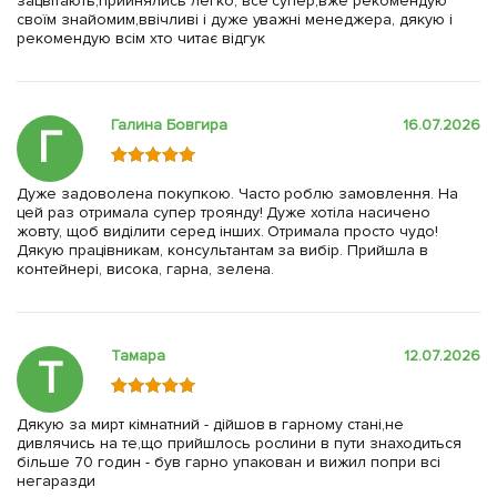
зацвітають,прийнялись легко, все супер,вже рекомендую
своїм знайомим,ввічливі і дуже уважні менеджера, дякую і
рекомендую всім хто читає відгук
Галина Бовгира
16.07.2026
Г
Дуже задоволена покупкою. Часто роблю замовлення. На
цей раз отримала супер троянду! Дуже хотіла насичено
жовту, щоб виділити серед інших. Отримала просто чудо!
Дякую працівникам, консультантам за вибір. Прийшла в
контейнері, висока, гарна, зелена.
Тамара
12.07.2026
Т
Дякую за мирт кімнатний - дійшов в гарному стані,не
дивлячись на те,що прийшлось рослини в пути знаходиться
більше 70 годин - був гарно упакован и вижил попри всі
негаразди