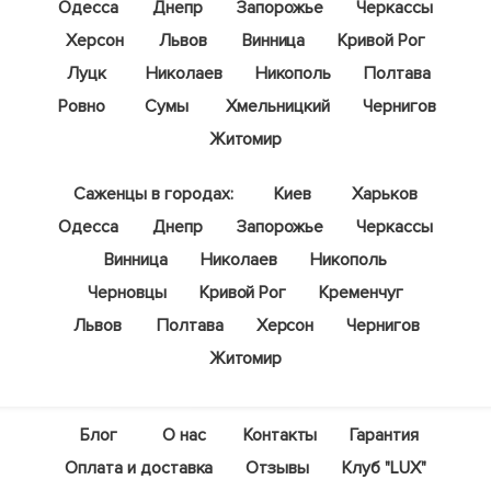
Одесса
Днепр
Запорожье
Черкассы
Херсон
Львов
Винница
Кривой Рог
Луцк
Николаев
Никополь
Полтава
Ровно
Сумы
Хмельницкий
Чернигов
Житомир
Саженцы в городах:
Киев
Харьков
Одесса
Днепр
Запорожье
Черкассы
Винница
Николаев
Никополь
Черновцы
Кривой Рог
Кременчуг
Львов
Полтава
Херсон
Чернигов
Житомир
Блог
О нас
Контакты
Гарантия
Оплата и доставка
Отзывы
Клуб "LUX"