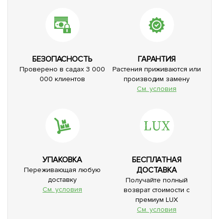
БЕЗОПАСНОСТЬ
ГАРАНТИЯ
Проверено в садах 3 000
Растения приживаются или
000 клиентов
производим замену
См. условия
УПАКОВКА
БЕСПЛАТНАЯ
ДОСТАВКА
Переживающая любую
доставку
Получайте полный
См. условия
возврат стоимости с
премиум LUX
См. условия