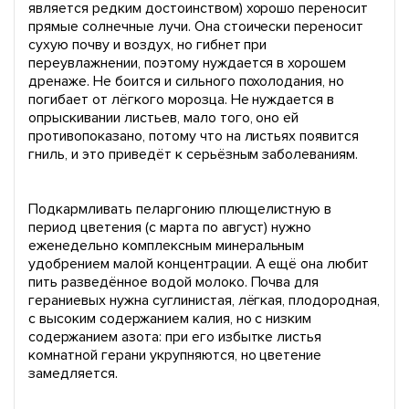
является редким достоинством) хорошо переносит
прямые солнечные лучи. Она стоически переносит
сухую почву и воздух, но гибнет при
переувлажнении, поэтому нуждается в хорошем
дренаже. Не боится и сильного похолодания, но
погибает от лёгкого морозца. Не нуждается в
опрыскивании листьев, мало того, оно ей
противопоказано, потому что на листьях появится
гниль, и это приведёт к серьёзным заболеваниям.
Подкармливать пеларгонию плющелистную в
период цветения (с марта по август) нужно
еженедельно комплексным минеральным
удобрением малой концентрации. А ещё она любит
пить разведённое водой молоко. Почва для
гераниевых нужна суглинистая, лёгкая, плодородная,
с высоким содержанием калия, но с низким
содержанием азота: при его избытке листья
комнатной герани укрупняются, но цветение
замедляется.