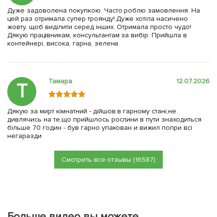
Дуже задоволена покупкою. Часто роблю замовлення. На
цей раз отримала супер троянду! Дуже хотіла насичено
жовту, щоб виділити серед інших. Отримала просто чудо!
Дякую працівникам, консультантам за вибір. Прийшла в
контейнері, висока, гарна, зелена.
Тамара
12.07.2026
Т
Дякую за мирт кімнатний - дійшов в гарному стані,не
дивлячись на те,що прийшлось рослини в пути знаходиться
більше 70 годин - був гарно упакован и вижил попри всі
негаразди
Смотреть все отзывы (16587)
Больше видео вы можете