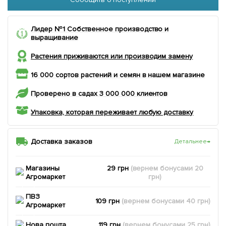
Лидер №1 Собственное производство и
выращивание
Растения приживаются или производим замену
16 000 сортов растений и семян в нашем магазине
Проверено в садах 3 000 000 клиентов
Упаковка, которая переживает любую доставку
Доставка заказов
Детальнее
→
Магазины
29 грн
(вернем
бонусами
20
Агромаркет
грн)
ПВЗ
109 грн
(вернем
бонусами
40
грн)
Агромаркет
Нова пошта
119 грн
(вернем
бонусами
25
грн)