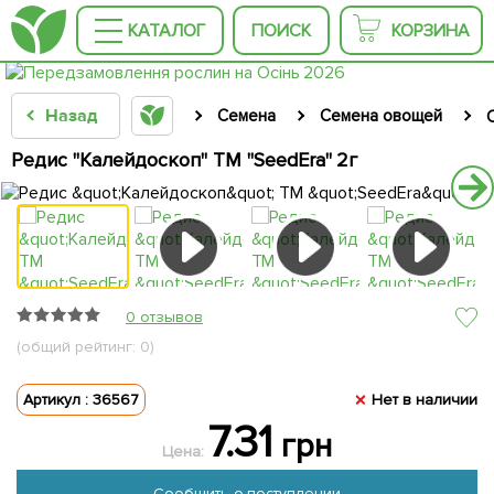
КАТАЛОГ
ПОИСК
КОРЗИНА
Назад
Семена
Семена овощей
Редис "Калейдоскоп" ТМ "SeedEra" 2г
0 отзывов
(общий рейтинг: 0)
Артикул : 36567
Нет в наличии
7.31
грн
Цена:
Сообщить о поступлении