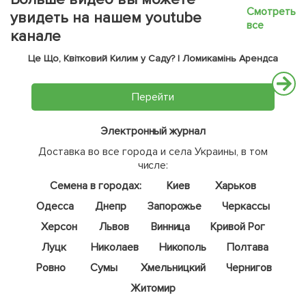
Смотреть
увидеть на нашем youtube
все
канале
Це Що, Квітковий Килим у Саду? | Ломикамінь Арендса
Перейти
Электронный журнал
Доставка во все города и села Украины, в том
числе:
Семена в городах:
Киев
Харьков
Одесса
Днепр
Запорожье
Черкассы
Херсон
Львов
Винница
Кривой Рог
Луцк
Николаев
Никополь
Полтава
Ровно
Сумы
Хмельницкий
Чернигов
Житомир