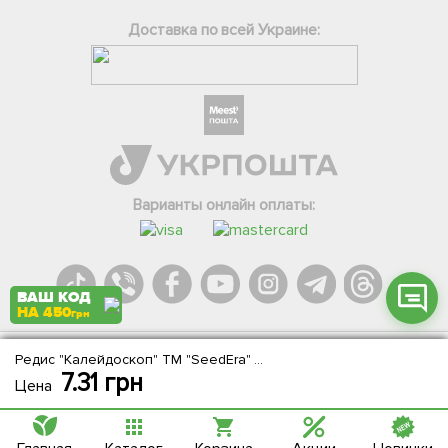
Доставка по всей Украине:
Фейсбук
Телеграм
Вайбер
Інстаграм
Варианты онлайн оплаты:
Онлайн чат
ВАШ КОД
НА 450
грн
Редис "Калейдоскоп" ТМ "SeedEra" 2г
Agromarket.Copyright © 2013-2026. Все права защищены
7.31
грн
Цена