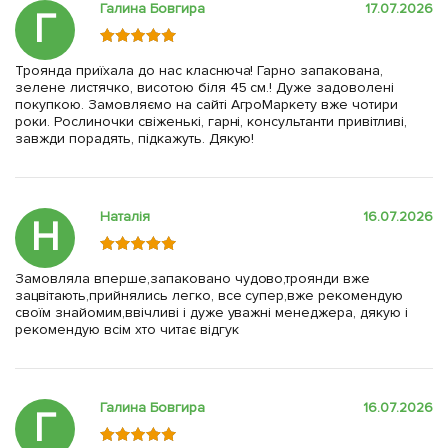
Галина Бовгира
17.07.2026
Г
Троянда приїхала до нас класнюча! Гарно запакована,
зелене листячко, висотою біля 45 см.! Дуже задоволені
покупкою. Замовляємо на сайті АгроМаркету вже чотири
роки. Рослиночки свіженькі, гарні, консультанти привітливі,
завжди порадять, підкажуть. Дякую!
Наталія
16.07.2026
Н
Замовляла вперше,запаковано чудово,троянди вже
зацвітають,прийнялись легко, все супер,вже рекомендую
своїм знайомим,ввічливі і дуже уважні менеджера, дякую і
рекомендую всім хто читає відгук
Галина Бовгира
16.07.2026
Г