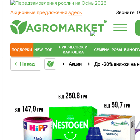
Акционные предложения
здесь
Звоните:
0
®
ЛУК, ЧЕСНОК И
ПОДБОРКИ
NEW
TOP
СЕМЕНА
РОЗЫ
ВИНОГР
КАРТОШКА
Назад
Акции
До -20% знижки на н