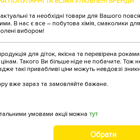
НА ПОПУЛЯРНІ ТА ВСІМА УЛЮБЛЕНІ БРЕНДИ
актуальні та необхідні товари для Вашого повс
ми. В нас є все – побутова хімія, смаколики дл
олені вибором!
родукція для діток, якісна та перевірена роками
цінам. Такого Ви більше ніде не побачите. Тож
 адже такі привабливі ціни можуть невдовзі зникн
ру вже зараз та замовляйте бажане.
тальними умовами акції можна
тут
Обрати