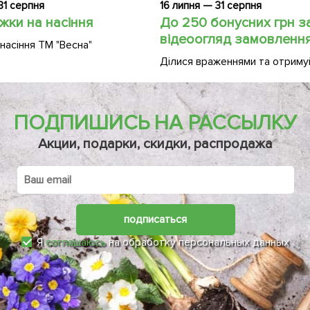
31 серпня
16 липня — 31 серпня
жки на насіння
До 250 бонусних грн з
відеоогляд замовленн
насіння ТМ "Весна"
Ділися враженнями та отриму
ПОДПИШИСЬ НА РАССЫЛКУ
Акции, подарки, скидки, распродажа
подписаться
Я
соглашаюсь
на обработку персональных данных