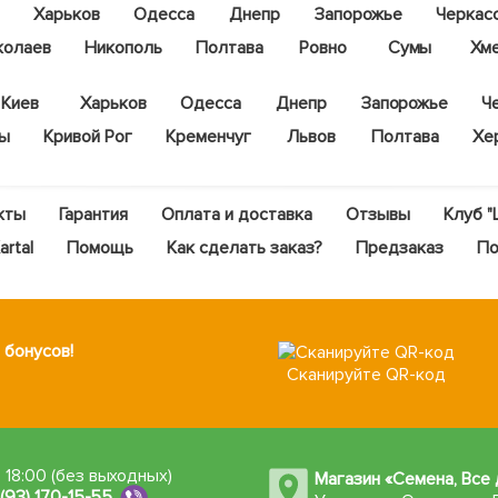
Харьков
Одесса
Днепр
Запорожье
Черкас
колаев
Никополь
Полтава
Ровно
Сумы
Хм
Киев
Харьков
Одесса
Днепр
Запорожье
Ч
цы
Кривой Рог
Кременчуг
Львов
Полтава
Хе
кты
Гарантия
Оплата и доставка
Отзывы
Клуб "
rtal
Помощь
Как сделать заказ?
Предзаказ
По
 бонусов!
Сканируйте QR-код
 18:00 (без выходных)
Магазин «Семена, Все 
 (93) 170-15-55
,