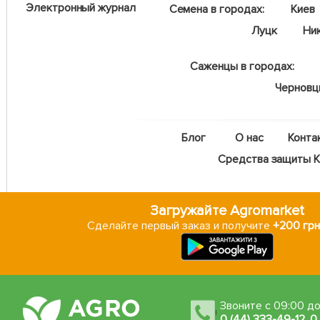
Электронный журнал
Семена в городах:
Киев
Луцк
Ни
Саженцы в городах:
Чернов
Блог
О нас
Конта
Средства защиты Ka
Загружайте Agromarket
Сделайте первый заказ и получите
+200 грн
Звоните с 09:00 до
0 (44) 333-49-12
,
0