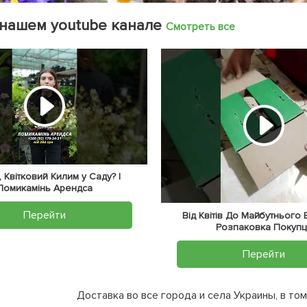
 нашем youtube канале
Смотреть все
 Квітковий Килим у Саду? |
Ломикамінь Арендса
Перейти
Від Квітів До Майбутнього
Розпаковка Покупц
Перейти
Доставка во все города и села Украины, в том