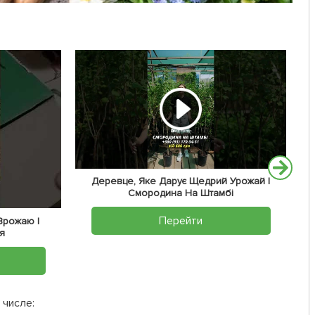
Деревце, Яке Дарує Щедрий Урожай |
Смородина На Штамбі
Перейти
 Врожаю |
я
 числе: