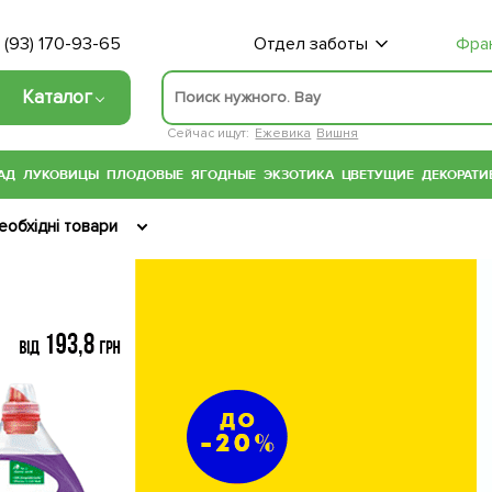
 (93) 170-93-65
Отдел заботы
Фра
Каталог
Сейчас ищут:
Ежевика
Вишня
АД
ЛУКОВИЦЫ
ПЛОДОВЫЕ
ЯГОДНЫЕ
ЭКЗОТИКА
ЦВЕТУЩИЕ
ДЕКОРАТИ
еобхідні товари