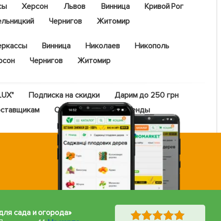
сы
Херсон
Львов
Винница
Кривой Рог
ельницкий
Чернигов
Житомир
еркассы
Винница
Николаев
Никополь
рсон
Чернигов
Житомир
LUX"
Подписка на скидки
Дарим до 250 грн
ставщикам
Оптовый прайс
Бренды
для сада и огорода»