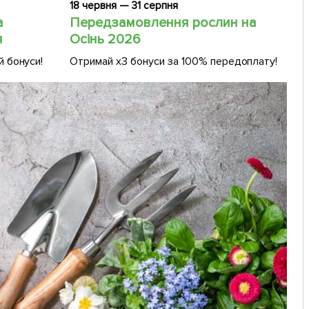
18 червня — 31 серпня
2 т
а
Передзамовлення рослин на
Ве
я
Осінь 2026
ре
й бонуси!
Отримай х3 бонуси за 100% передоплату!
Купу