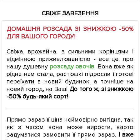
СВІЖЕ ЗАВЕЗЕННЯ
ДОМАШНЯ РОЗСАДА ЗІ ЗНИЖКОЮ -50%
ДЛЯ ВАШОГО ГОРОДУ!
Свіжа, врожайна, з сильними корінцями і
відмінною приживлюваністю - все це, про
нашу душевну
розсаду овочів
. Вона вже як
рідна нам стала, растюшкі підросли і готові
переїхати в новий будинок, а точніше на
новий город, на Ваш!
До того ж, зі знижкою
-50% будь-який сорт!
Прямо зараз її ціна неймовірно вигідна, так
як з часом вона може вирости, варто
задуматися замовити її прямо зараз.
І вже