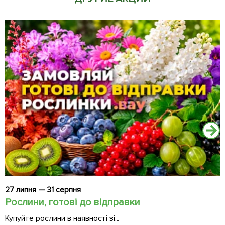
27 липня — 31 серпня
2
Рослини, готові до відправки
Ч
Купуйте рослини в наявності зі...
Д