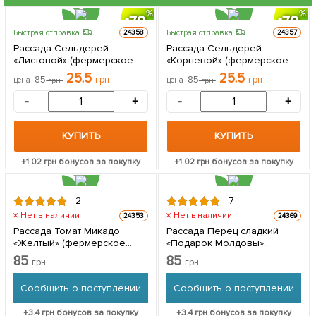
70
70
Быстрая отправка
Быстрая отправка
24358
24357
Рассада Сельдерей
Рассада Сельдерей
«Листовой» (фермерское
«Корневой» (фермерское
взращивание), 1шт в
взращивание), 1шт в
25.5
25.5
85
грн
85
грн
цена
грн
цена
грн
упаковке
упаковке
-
+
-
+
КУПИТЬ
КУПИТЬ
+
1.02
грн бонусов за покупку
+
1.02
грн бонусов за покупку
2
7
Нет в наличии
Нет в наличии
24353
24369
Рассада Томат Микадо
Рассада Перец сладкий
«Желтый» (фермерское
«Подарок Молдовы»
взращивание), 1шт в
(фермерское
85
85
грн
грн
упаковке
взращивание), 1шт в
упаковке
Сообщить о поступлении
Сообщить о поступлении
+
3.4
грн бонусов за покупку
+
3.4
грн бонусов за покупку