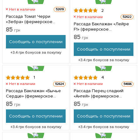
Нет в наличии
52619
2
Рассада Томат Черри
Нет в наличии
52622
«Зебра» (фермерское
Рассада Баклажан «Лейре
взращивание), 1шт в
85
F1» (фермерское
грн
упаковке
взращивание), 1шт в
85
грн
упаковке
Сообщить о поступлении
Сообщить о поступлении
+
3.4
грн бонусов за покупку
+
3.4
грн бонусов за покупку
1
4
Нет в наличии
Нет в наличии
52624
54696
Рассада Баклажан «Бычье
Рассада Перец сладкий
Сердце» (фермерское
«Антей» (фермерское
взращивание), 1шт в
взращивание), 1шт в
85
85
грн
грн
упаковке
упаковке
Сообщить о поступлении
Сообщить о поступлении
+
3.4
грн бонусов за покупку
+
3.4
грн бонусов за покупку