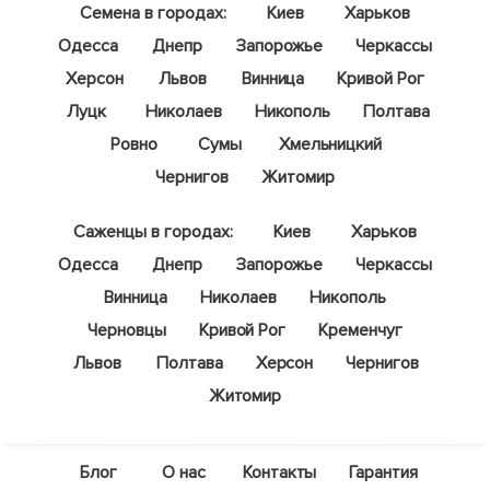
Семена в городах:
Киев
Харьков
Одесса
Днепр
Запорожье
Черкассы
Херсон
Львов
Винница
Кривой Рог
Луцк
Николаев
Никополь
Полтава
Ровно
Сумы
Хмельницкий
Чернигов
Житомир
Саженцы в городах:
Киев
Харьков
Одесса
Днепр
Запорожье
Черкассы
Винница
Николаев
Никополь
Черновцы
Кривой Рог
Кременчуг
Львов
Полтава
Херсон
Чернигов
Житомир
Блог
О нас
Контакты
Гарантия