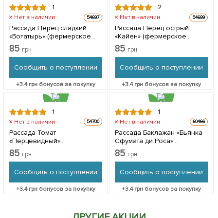
1
2
Нет в наличии
Нет в наличии
54697
54699
Рассада Перец сладкий
Рассада Перец острый
«Богатырь» (фермерское
«Кайен» (фермерское
взращивание), 1шт в
взращивание), 1шт в
85
85
грн
грн
упаковке
упаковке
Сообщить о поступлении
Сообщить о поступлении
+
3.4
грн бонусов за покупку
+
3.4
грн бонусов за покупку
1
1
Нет в наличии
Нет в наличии
54700
60466
Рассада Томат
Рассада Баклажан «Бьянка
«Перцевидный»
Сфумата ди Роса»
(фермерское
(фермерское
85
85
грн
грн
взращивание), 1шт в
взращивание), 1шт в
упаковке
упаковке
Сообщить о поступлении
Сообщить о поступлении
+
3.4
грн бонусов за покупку
+
3.4
грн бонусов за покупку
ДРУГИЕ АКЦИИ