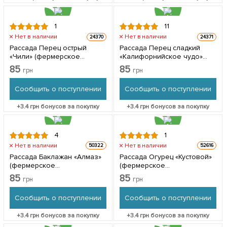
1
11
Нет в наличии
Нет в наличии
24370
24371
Рассада Перец острый
Рассада Перец сладкий
«Чили» (фермерское
«Калифорнийское чудо»
взращивание), 1шт в
(фермерское
85
85
грн
грн
упаковке
взращивание), 1шт в
упаковке
Сообщить о поступлении
Сообщить о поступлении
+
3.4
грн бонусов за покупку
+
3.4
грн бонусов за покупку
4
1
Нет в наличии
Нет в наличии
50322
52616
Рассада Баклажан «Алмаз»
Рассада Огурец «Кустовой»
(фермерское
(фермерское
взращивание), 1шт в
взращивание), 1шт в
85
85
грн
грн
упаковке
упаковке
Сообщить о поступлении
Сообщить о поступлении
+
3.4
грн бонусов за покупку
+
3.4
грн бонусов за покупку