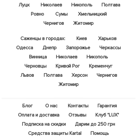
Луцк
Николаев
Никополь
Полтава
Ровно
Сумы
Хмельницкий
Чернигов
Житомир
Саженцы в городах:
Киев
Харьков
Одесса
Днепр
Запорожье
Черкассы
Винница
Николаев
Никополь
Черновцы
Кривой Рог
Кременчуг
Львов
Полтава
Херсон
Чернигов
Житомир
Блог
О нас
Контакты
Гарантия
Оплата и доставка
Отзывы
Клуб "LUX"
Подписка на скидки
Дарим до 250 грн
Средства защиты Kartal
Помощь