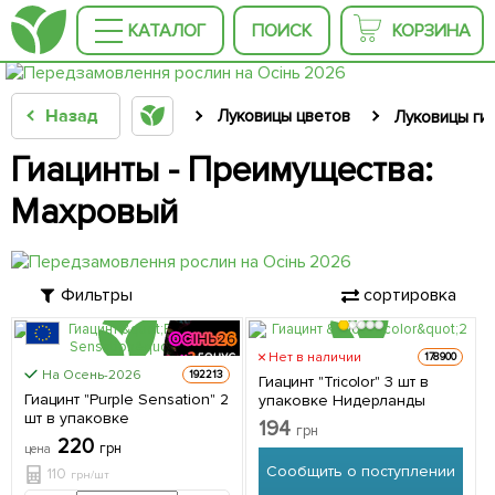
КАТАЛОГ
ПОИСК
КОРЗИНА
Назад
Луковицы цветов
Луковицы ги
Гиацинты - Преимущества:
Махровый
Фильтры
сортировка
Нет в наличии
178900
На Осень-2026
192213
Гиацинт "Tricolor" 3 шт в
ЦЕНА ЗА
Гиацинт "Purple Sensation" 2
упаковке Нидерланды
2шт
шт в упаковке
194
грн
220
грн
цена
Сообщить о поступлении
110
грн/шт