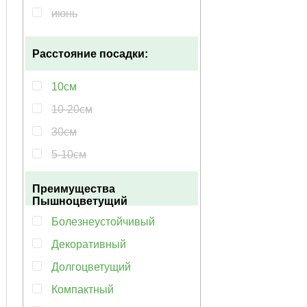
июнь
май-сентябрь
Расстояние посадки:
март-октябрь
10см
10-20см
30см
5-10см
Преимущества
Пышноцветущий
Болезнеустойчивый
Декоративный
Долгоцветущий
Компактный