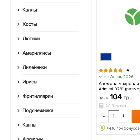
Каллы
Хосты
Лютики
Амариллисы
Лилейники
4
На Осень-2026
Ирисы
Анемона махровая
Admiral 978" (размер
крупный) 5шт в упа
104
Фритиллярии
грн
цена
20.8
грн/шт
Подснежники
-
+
Канны
+
4.16
грн бонусов
Аллиумы