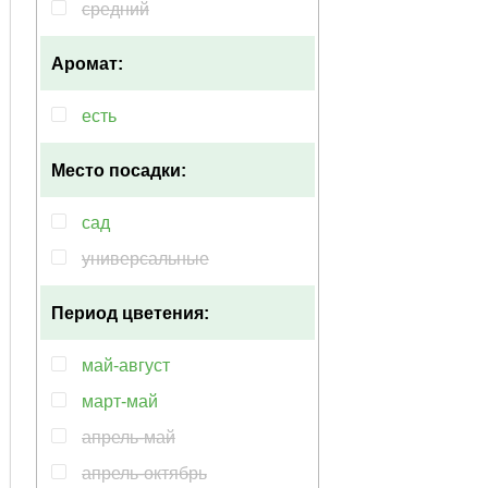
средний
Аромат:
есть
Место посадки:
сад
универсальные
Период цветения:
май-август
март-май
апрель-май
апрель-октябрь