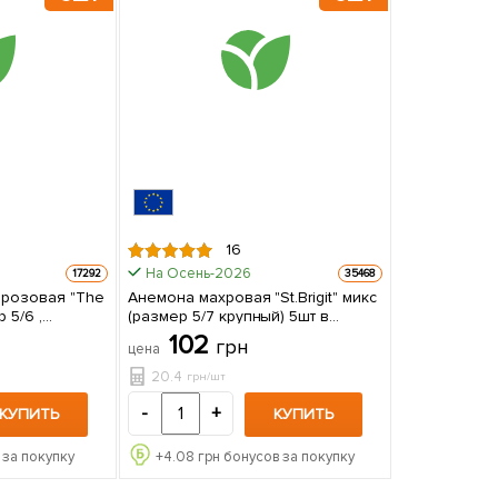
16
На Осень-2026
17292
35468
 розовая "The
Анемона махровая "St.Brigit" микс
 5/6 ,
(размер 5/7 крупный) 5шт в
ковке
упаковке
102
грн
цена
20.4
грн/шт
-
+
КУПИТЬ
КУПИТЬ
 за покупку
+
4.08
грн бонусов за покупку