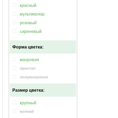
красный
мультиколор
розовый
сиреневый
голубой
Форма цветка:
жёлтый
оранжевый
махровая
пурпурный
простая
синий
полумахровая
фиолетовый
Размер цветка:
крупный
мелкий