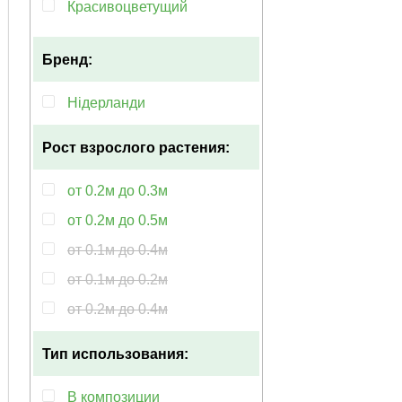
Красивоцветущий
Многолетний
Бренд:
Неприхотливый
Обильноцветущий
Нідерланди
Популярный
Рост взрослого растения:
Пышноцветущий
Раннецветущий
от 0.2м до 0.3м
Тенелюбивый
от 0.2м до 0.5м
от 0.1м до 0.4м
от 0.1м до 0.2м
от 0.2м до 0.4м
Тип использования:
В композиции