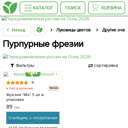
КАТАЛОГ
ПОИСК
КОРЗИНА
Назад
Луковицы цветов
Другие очен
Пурпурные фрезии
Фильтры
сортировка
9
Нет в наличии
53329
Фрезия "Mix" 5 шт в
упаковке
89
грн
Сообщить о поступлении
+
3.56
грн бонусов за покупку