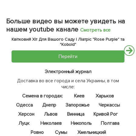
Больше видео вы можете увидеть на
нашем youtube канале
Смотреть все
Квітковий Хіт Для Вашого Саду | Ліатріс "Rose Purple" та
"Kobold"
Перейти
Электронный журнал
Доставка во все города и села Украины, в том
числе:
Семена в городах:
Киев
Харьков
Одесса
Днепр
Запорожье
Черкассы
Херсон
Львов
Винница
Кривой Рог
Луцк
Николаев
Никополь
Полтава
Ровно
Сумы
Хмельницкий