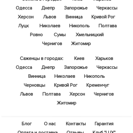
Одесса
Днепр
Запорожье
Черкассы
Херсон
Львов
Винница
Кривой Рог
Луцк
Николаев
Никополь
Полтава
Ровно
Сумы
Хмельницкий
Чернигов
Житомир
Саженцы в городах:
Киев
Харьков
Одесса
Днепр
Запорожье
Черкассы
Винница
Николаев
Никополь
Черновцы
Кривой Рог
Кременчуг
Львов
Полтава
Херсон
Чернигов
Житомир
Блог
О нас
Контакты
Гарантия
Оплата и доставка
Отзывы
Клуб "LUX"