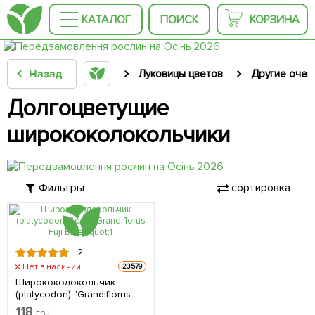
КАТАЛОГ
ПОИСК
КОРЗИНА
Назад
Луковицы цветов
Другие очен
Долгоцветущие
ширококолокольчики
Фильтры
сортировка
2
Нет в наличии
23579
Ширококолокольчик
(platycodon) "Grandiflorus
Fuji Blue" 1 саженец в
118
грн