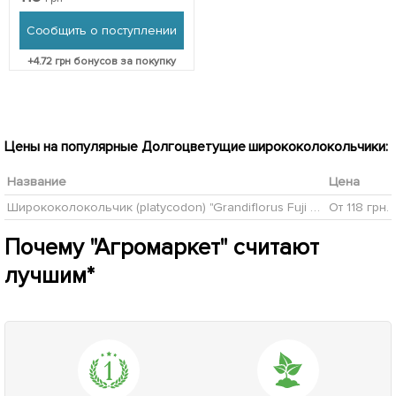
упаковке
Сообщить о поступлении
+
4.72
грн бонусов за покупку
Цены на популярные Долгоцветущие ширококолокольчики:
Название
Цена
Ширококолокольчик (platycodon) "Grandiflorus Fuji Blue"
От 118 грн.
Почему "Агромаркет" считают
лучшим*