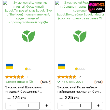
1
7
На Осень-2026
Быстрая отправка
103577
17465
Эксклюзив! Шиповник
Эксклюзив! Роза чайно-
ягодный бесшипный
гибридная нарядная бело-
"Тигровый глаз" (Eye of the
кремовая "Волшебная"
174
225
грн
грн
цена
цена
tiger) (поливитаминный,
(Magic) (сорт на полезное
крупноплодный,
варенье) 1 шт в упаковке
-
+
-
+
морозоустойчивый сорт) 1