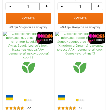
звезда" (Hollywood star)
АА+) высший сорт 1
(саженец класса АА+,
саженец в упаковке
-
+
-
+
премиальный ароматный
сорт) 1 саженец в упаковке
КУПИТЬ
КУПИТЬ
+
9
грн бонусов за покупку
+
9.4
грн бонусов за покупку
22
12