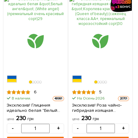
6
5
В наличии.
На Осень-2026
48991
20701
Эксклюзив! Глициния
Эксклюзив! Роза чайно-
идеально белая "Белый
гибридная изящная
ангел" (White angel)
сиреневая "Королева
230
230
грн
грн
цена
цена
(премиальный очень
красоты" (Queen of beauty)
красивый сорт) 1 саженец в
(саженец класса АА+,
-
+
-
+
упаковке
премиальный
морозостойкий сорт) 1 шт в