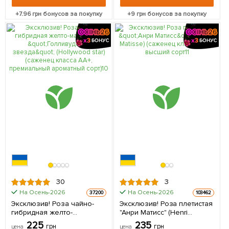
+
7.96
грн бонусов за покупку
+
9
грн бонусов за покупку
30
3
На Осень-2026
На Осень-2026
37200
103462
Эксклюзив! Роза чайно-
Эксклюзив! Роза плетистая
гибридная желто-
"Анри Матисс" (Henri
малиновая "Голливудская
Matisse) (саженец класса
225
235
грн
грн
цена
цена