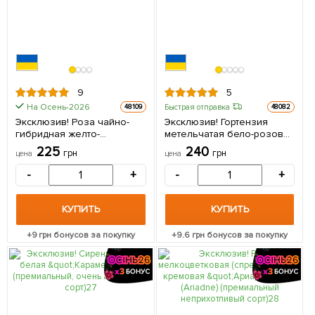
9
5
На Осень-2026
Быстрая отправка
48109
48082
Эксклюзив! Роза чайно-
Эксклюзив! Гортензия
гибридная желто-
метельчатая бело-розовая
коралловая "Танго"
"Крылья феи"
225
240
грн
грн
цена
цена
(Tango) (саженец класса
(премиальный, пышно
АА+, премиальный сорт на
цветущий сорт) 1 саженец в
-
+
-
+
срезку) 1 шт в упаковке
упаковке
КУПИТЬ
КУПИТЬ
+
9
грн бонусов за покупку
+
9.6
грн бонусов за покупку