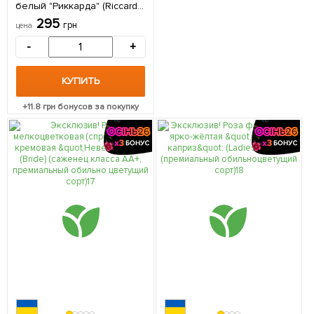
белый "Риккарда" (Riccarda)
(крупноцветковый сорт) 1
295
грн
цена
саженец в упаковке
-
+
КУПИТЬ
+
11.8
грн бонусов за покупку