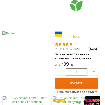
3
На Осень-2026
103391
Эксклюзив! Гортензия
крупнолистная красная
"Красный бархат" (Red
199
грн
цена
velvet) (красивоцветущий
сорт) 1 саженец в упаковке
-
+
КУПИТЬ
+
7.96
грн бонусов за покупку
ХИТ ГОДА