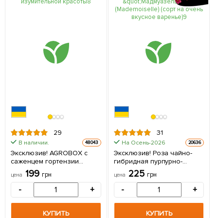
29
31
В наличии.
На Осень-2026
48043
20636
Эксклюзив! AGROBOX с
Эксклюзив! Роза чайно-
саженцем гортензии
гибридная пурпурно-
изумительной красоты 1 шт
розовая "Мадмуазель"
199
225
грн
грн
цена
цена
в упаковке
(Mademoiselle) (сорт на
очень вкусное варенье) 1
-
+
-
+
саженец в упаковке
КУПИТЬ
КУПИТЬ