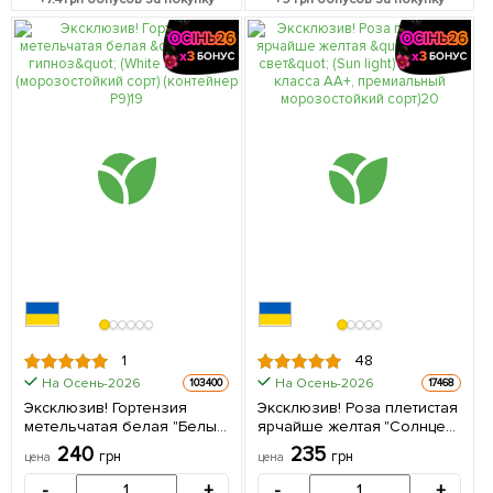
1
48
На Осень-2026
На Осень-2026
103400
17468
Эксклюзив! Гортензия
Эксклюзив! Роза плетистая
метельчатая белая "Белый
ярчайше желтая "Солнце
гипноз" (White Hypnose)
свет" (Sun light) (саженец
240
235
грн
грн
цена
цена
(морозостойкий сорт)
класса АА+, премиальный
(контейнер P9) 1 саженец в
морозостойкий сорт) 1
-
+
-
+