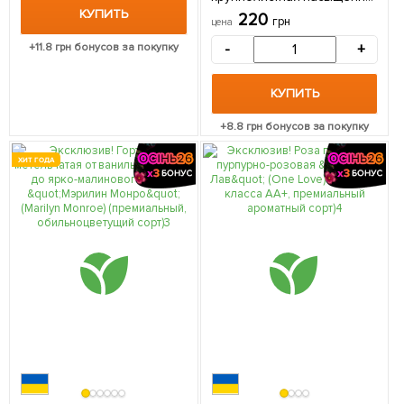
синяя "Космическое
КУПИТЬ
220
грн
цена
притяжение" (Cosmic
attraction) (премиальный,
+
11.8
грн бонусов за покупку
-
+
болезнеустойчивый,
морозостойкий сорт) 1
саженец в упаковке
КУПИТЬ
+
8.8
грн бонусов за покупку
ХИТ ГОДА