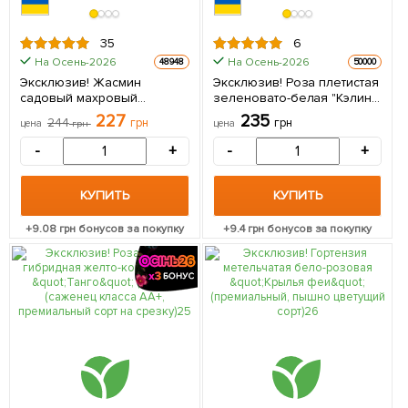
35
6
На Осень-2026
На Осень-2026
48948
50000
Эксклюзив! Жасмин
Эксклюзив! Роза плетистая
садовый махровый
зеленовато-белая "Кэлин"
белоснежный "Рассвет
(Calin) (премиальный сорт, с
227
235
244
грн
грн
цена
грн
цена
Княжны" (Dawn of the
огромными,
Princess) (премиальный
густомахровыми цветками)
-
+
-
+
ароматный сорт) 1 саженец
1 саженец в упаковке
в упаковке
КУПИТЬ
КУПИТЬ
+
9.08
грн бонусов за покупку
+
9.4
грн бонусов за покупку