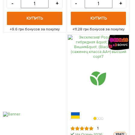
palette) (саженец класса
обильноцветущий сорт) 1
-
+
-
+
АА+, премиальный
шт в упаковке
морозостойкий сорт) 1 шт в
упаковке
КУПИТЬ
КУПИТЬ
+
9.6
грн бонусов за покупку
+
11.28
грн бонусов за покупку
1
На Осень-2026
103472