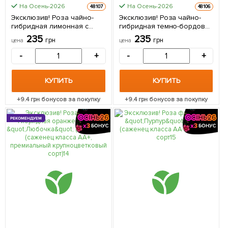
На Осень-2026
На Осень-2026
48107
48106
Эксклюзив! Роза чайно-
Эксклюзив! Роза чайно-
гибридная лимонная с
гибридная темно-бордовая
зеленым оттенком "Взгляд
"Королевство грез"
235
235
грн
грн
цена
цена
Луизы" (Louise`s look)
(Kingdom of Dreams)
(саженец класса АА+,
(саженец класса АА+,
-
+
-
+
премиальный
премиальный сорт,
высокорослый сорт) 1 шт в
болезнеустойчив) 1 шт в
упаковке
упаковке
КУПИТЬ
КУПИТЬ
+
9.4
грн бонусов за покупку
+
9.4
грн бонусов за покупку
РЕКОМЕНДУЕМ