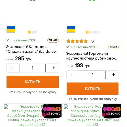
На Осень-2026
103414
9
Эксклюзив! Клематис
На Осень-2026
48084
"Сладкая жизнь" (La dolce
Эксклюзив! Гортензия
vita) (крупноцветковый
295
крупнолистная рубиново-
грн
цена
сорт) 1 саженец в упаковке
красная "Фламенко"
199
грн
цена
-
+
(премиальный,
неприхотливый сорт) 1
-
+
саженец в упаковке
КУПИТЬ
КУПИТЬ
+
11.8
грн бонусов за покупку
+
7.96
грн бонусов за покупку