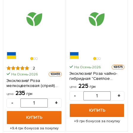
На Осень-2026
103575
2
Эксклюзив! Роза чайно-
На Осень-2026
103455
гибридная "Светлое
Эксклюзив! Роза
Сияние" (Light Shine)
225
мелкоцветковая (спрей)
грн
цена
(саженец класса АА+)
"Мон Флери" (Mont Fleury)
235
высший сорт 1 саженец в
грн
цена
-
+
(саженец класса АА+)
упаковке
высший сорт 1 саженец в
-
+
упаковке
КУПИТЬ
КУПИТЬ
+
9
грн бонусов за покупку
+
9.4
грн бонусов за покупку