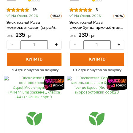
19
8
На Осень-2026
На Осень-2026
45967
48956
Эксклюзив! Роза
Эксклюзив! Роза
мелкоцветковая (спрей)
флорибунда ярко-жёлтая
нежно-кремовая "Невеста"
"Дамский каприз" (Ladies
235
230
грн
грн
цена
цена
(Bride) (саженец класса
caprice) (премиальный
АА+, премиальный
обильноцветущий сорт) 1
-
+
-
+
обильно цветущий сорт) 1
шт в упаковке
саженец в упаковке
КУПИТЬ
КУПИТЬ
+
9.4
грн бонусов за покупку
+
9.2
грн бонусов за покупку