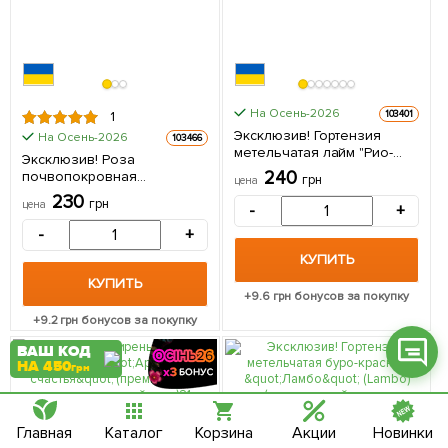
Фейсбук
На Осень-2026
103401
1
Эксклюзив! Гортензия
На Осень-2026
103466
Телеграм
метельчатая лайм "Рио-
Эксклюзив! Роза
Гранде" (Rio Grande)
240
почвопокровная
грн
цена
(морозостойкий сорт) 1
Вайбер
"Миллениум" (Millennium)
230
саженец в упаковке
грн
цена
-
+
(саженец класса АА+)
высший сорт 1 саженец в
Інстаграм
-
+
упаковке
КУПИТЬ
Онлайн чат
КУПИТЬ
+
9.6
грн бонусов за покупку
+
9.2
грн бонусов за покупку
ВАШ КОД
НА 450
грн
Главная
Каталог
Корзина
Акции
Новинки