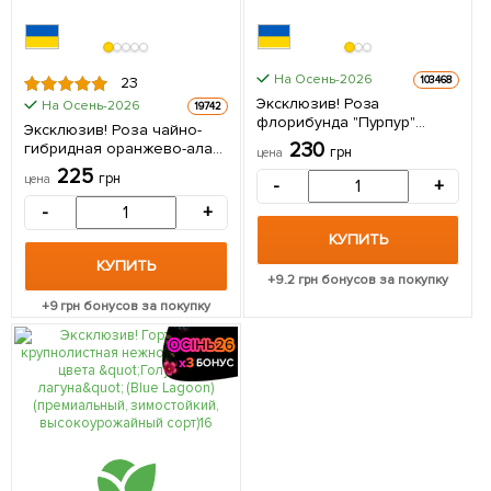
На Осень-2026
103468
23
Эксклюзив! Роза
На Осень-2026
19742
флорибунда "Пурпур"
Эксклюзив! Роза чайно-
(Purple) (саженец класса
230
гибридная оранжево-алая
грн
цена
АА+) высший сорт 1
"Любочка" (Lyubochka)
225
саженец в упаковке
грн
цена
-
+
(саженец класса АА+,
премиальный
-
+
крупноцветковый сорт) 1
КУПИТЬ
саженец в упаковке
КУПИТЬ
+
9.2
грн бонусов за покупку
+
9
грн бонусов за покупку