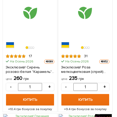
17
31
На Осень-2026
На Осень-2026
48089
48952
Эксклюзив! Сирень
Эксклюзив! Роза
розово-белая "Карамель"
мелкоцветковая (спрей)
(премиальный, очень
нежного кремовая
260
235
грн
грн
цена
цена
ароматный сорт) 1 саженец
"Ариадна" (Ariadne)
в упаковке
(премиальный
-
+
-
+
неприхотливый сорт) 1
саженец в упаковке
КУПИТЬ
КУПИТЬ
+
10.4
грн бонусов за покупку
+
9.4
грн бонусов за покупку