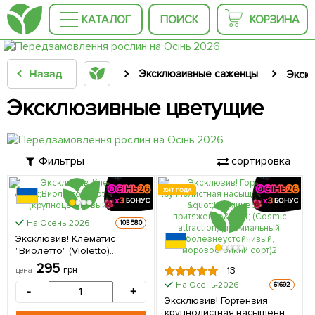
КАТАЛОГ
ПОИСК
КОРЗИНА
Назад
Эксклюзивные саженцы
Экск
Эксклюзивные цветущие
Фильтры
сортировка
ХИТ ГОДА
На Осень-2026
103580
Эксклюзив! Клематис
"Виолетто" (Violetto)
(крупноцветковый сорт) 1
295
грн
13
цена
саженец в упаковке
На Осень-2026
61692
-
+
Эксклюзив! Гортензия
крупнолистная насыщенно-