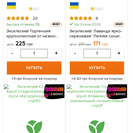
20
6
На Осень-2026
Быстрая отправка
48081
61695
Эксклюзив! Гортензия
Эксклюзив! Лаванда ярко-
крупнолистная от нежно-
сиреневая "Летняя соната"
аметистового до ярко-
(Summer Sonata)
225
171
грн
201
грн
цена
цена
грн
малинового цвета
(премиальный, английский,
"Маджента" (премиальный,
долгоцветущий сорт) 1
-
+
-
+
морозостойкий сорт) 1
саженец в упаковке
саженец в упаковке
КУПИТЬ
КУПИТЬ
+
9
грн бонусов за покупку
+
6.83
грн бонусов за покупку