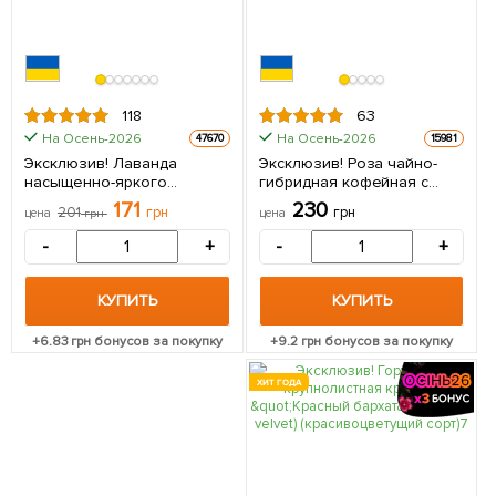
118
63
На Осень-2026
На Осень-2026
47670
15981
Эксклюзив! Лаванда
Эксклюзив! Роза чайно-
насыщенно-яркого
гибридная кофейная с
фиолетового цвета
блестящей листвой
171
230
201
грн
грн
цена
грн
цена
"Матильда" (Matilda)
"Лакшери" (Luxury)
(премиальный,
(саженец класса АА+,
-
+
-
+
вечнозеленый,
премиальный обильно
морозостойкий сорт) 1
цветущий сорт) 1 саженец в
саженец в упаковке
упаковке
КУПИТЬ
КУПИТЬ
+
6.83
грн бонусов за покупку
+
9.2
грн бонусов за покупку
ХИТ ГОДА