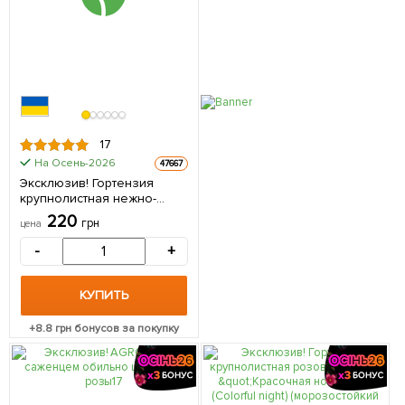
17
На Осень-2026
47667
Эксклюзив! Гортензия
крупнолистная нежно-
голубого цвета "Голубая
220
грн
цена
лагуна" (Blue Lagoon)
(премиальный,
-
+
зимостойкий,
высокоурожайный сорт) 1
саженец в упаковке
КУПИТЬ
+
8.8
грн бонусов за покупку