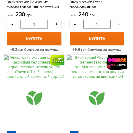
Эксклюзив! Глициния
Эксклюзив! Роза
фиолетовая "Фиолетовый
пионовидная
закат" (Purple sunset)
"Первобытная" (Primavera)
230
240
грн
грн
цена
цена
(премиальный обильно
(саженец класса АА+)
цветущий сорт) 1 саженец в
высший сорт 1 саженец в
-
+
-
+
упаковке
упаковке
КУПИТЬ
КУПИТЬ
+
9.2
грн бонусов за покупку
+
9.6
грн бонусов за покупку
вигідна
знижка