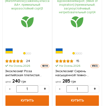
24
15
На Осень-2026
На Осень-2026
48114
47672
Эксклюзив! Роза
Эксклюзив! Сирень
английская плетистая
насыщенной темно-
розовая "Маршмеллоу"
фиолетовой окраски
240
285
грн
грн
цена
цена
(Marshmallow) (саженец
"Волна вдохновения"
класса АА+, премиальный
(Wave of inspiration)
-
+
-
+
морозостойкий сорт) 1 шт в
(премиальный,
упаковке
засухоустойчивый,
нетребовательный сорт) 1
КУПИТЬ
КУПИТЬ
саженец в упаковке