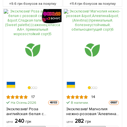
+
9.6
грн бонусов за покупку
+
11.4
грн бонусов за покупку
17
14
На Осень-2026
В наличии.
48103
61697
Эксклюзив! Роза
Эксклюзив! Магнолия
английская белая с
нежно-розовая "Алевтина"
розовой серединой
(Alevtina) (премиальный,
240
282
грн
грн
цена
цена
"Сладкая палитра" (Sweet
болезнеустойчивый,