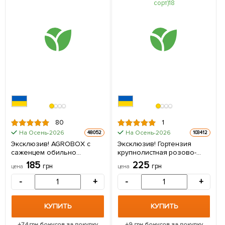
80
1
На Осень-2026
На Осень-2026
48052
103412
Эксклюзив! AGROBOX с
Эксклюзив! Гортензия
саженцем обильно
крупнолистная розово-
цветущей розы 1 шт в
голубая "Красочная ночь"
185
225
грн
грн
цена
цена
упаковке
(Colorful night)
(морозостойкий сорт) 1
-
+
-
+
саженец в упаковке
КУПИТЬ
КУПИТЬ
+
7.4
грн бонусов за покупку
+
9
грн бонусов за покупку