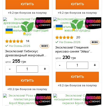
упаковке
КУПИТЬ
КУПИТЬ
+
9.2
грн бонусов за покупку
+
9.2
грн бонусов за покупку
20
14
На Осень-2026
48086
На Осень-2026
48085
Эксклюзив! Глициния
Эксклюзив! Гибискус
ирисово-синяя "Эйва"
древовидный махровый
(премиальный сорт,
230
грн
цена
багрово-розовый "Гавайи"
подходит для живой
255
грн
цена
(премиальный
изгороди) 1 саженец в
-
+
долгоцветущий сорт) 1
упаковке
-
+
саженец в упаковке
КУПИТЬ
КУПИТЬ
+
9.2
грн бонусов за покупку
+
10.2
грн бонусов за покупку