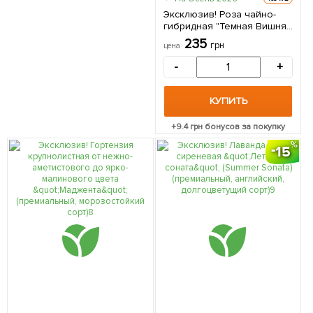
Эксклюзив! Роза чайно-
гибридная "Темная Вишня"
(Black Cherry) (саженец
235
грн
цена
класса АА+) высший сорт 1
саженец в упаковке
-
+
КУПИТЬ
+
9.4
грн бонусов за покупку
15