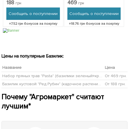
растение,
зеленый+красный+орегано)
188
469
грн
грн
высокодекоративный куст)
вазон С2 3 шт в упаковке
1 саженец в упаковке
Сообщить о поступлении
Сообщить о поступлении
+
7.52
грн бонусов за покупку
+
18.76
грн бонусов за покупку
Цены на популярные Базилик:
Название
Цена
Набор пряных трав "Pasta" (базилики зеленый+красный+орегано) вазон С2
От 469 грн.
Базилик кустовой "Ред Рубин" (кадочное растение, высокодекоративный куст)
От 188 грн.
Почему "Агромаркет" считают
лучшим*