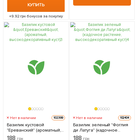
КУПИТЬ
+
9.92
грн бонусов за покупку
Нет в наличии
Нет в наличии
102399
102404
Базилик кустовой
Базилик зеленый "Фоглия
"Ереванский" (ароматный,
ди Латуга" (кадочное
высокодекоративный куст)
растение,
188
188
грн
грн