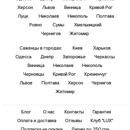
Херсон
Львов
Винница
Кривой Рог
Луцк
Николаев
Никополь
Полтава
Ровно
Сумы
Хмельницкий
Чернигов
Житомир
Саженцы в городах:
Киев
Харьков
Одесса
Днепр
Запорожье
Черкассы
Винница
Николаев
Никополь
Черновцы
Кривой Рог
Кременчуг
Львов
Полтава
Херсон
Чернигов
Житомир
Блог
О нас
Контакты
Гарантия
Оплата и доставка
Отзывы
Клуб "LUX"
Подписка на скидки
Дарим до 250 грн