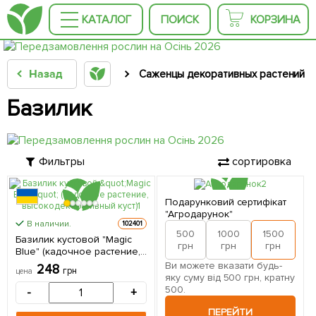
КАТАЛОГ
ПОИСК
КОРЗИНА
Назад
Саженцы декоративных растений
Базилик
Фильтры
сортировка
Подарунковий сертифікат
"Агродарунок"
В наличии.
102401
500
1000
1500
2
Базилик кустовой "Magic
грн
грн
грн
Blue" (кадочное растение,
высокодекоративный куст)
Ви можете вказати будь-
248
грн
цена
1 саженец в упаковке
яку суму від 500 грн, кратну
500.
-
+
ПЕРЕЙТИ