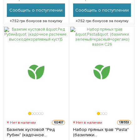
1 саженец в упаковке
высокодекоративный куст)
1 саженец в упаковке
Сообщить о поступлении
Сообщить о поступлении
+
7.52
грн бонусов за покупку
+
7.52
грн бонусов за покупку
Нет в наличии
Нет в наличии
102407
178553
Базилик кустовой "Ред
Набор пряных трав "Pasta"
Рубин" (кадочное
(базилики