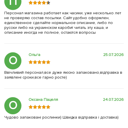
П
Персонал магазина работает как часики, уже несколько лет
не проверяю состав посылки. Сайт удобно оформлен,
единственное сделайте нормальное описание, либо по
русски либо на украинском каробит читать эту каша, и
описание иногда не полное, остаются вопросы
Ольга
25.07.2026
О
Ввічливий персонал,все дуже якісно запаковано,відправка в
заявлені сроки,все гарно росте)
Оксана Пацеля
24.07.2026
О
Чудово запаковані рослинки) Швидка відправка і доставка)