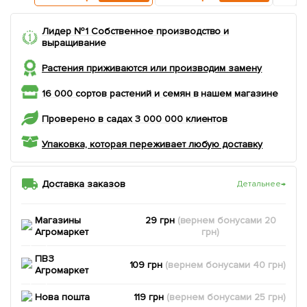
Лидер №1 Собственное производство и
выращивание
Растения приживаются или производим замену
16 000 сортов растений и семян в нашем магазине
Проверено в садах 3 000 000 клиентов
Упаковка, которая переживает любую доставку
Доставка заказов
Детальнее
→
Магазины
29 грн
(вернем
бонусами
20
Агромаркет
грн)
ПВЗ
109 грн
(вернем
бонусами
40
грн)
Агромаркет
Нова пошта
119 грн
(вернем
бонусами
25
грн)