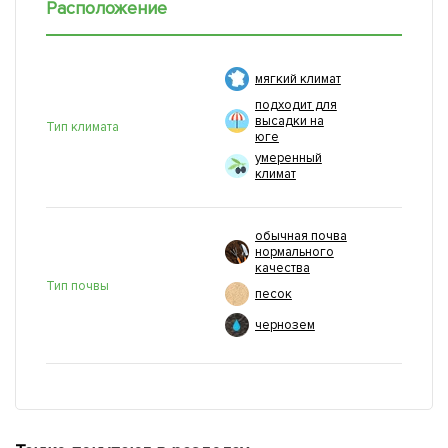
Расположение
мягкий климат
подходит для
высадки на
Тип климата
юге
умеренный
климат
обычная почва
нормального
качества
Тип почвы
песок
чернозем