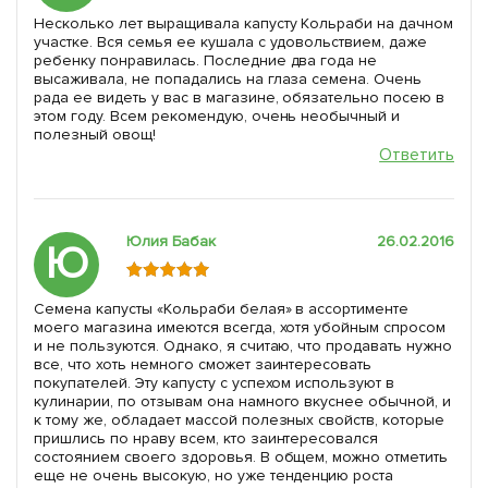
Несколько лет выращивала капусту Кольраби на дачном
участке. Вся семья ее кушала с удовольствием, даже
ребенку понравилась. Последние два года не
высаживала, не попадались на глаза семена. Очень
рада ее видеть у вас в магазине, обязательно посею в
этом году. Всем рекомендую, очень необычный и
полезный овощ!
Ответить
Юлия Бабак
26.02.2016
Ю
Семена капусты «Кольраби белая» в ассортименте
моего магазина имеются всегда, хотя убойным спросом
и не пользуются. Однако, я считаю, что продавать нужно
все, что хоть немного сможет заинтересовать
покупателей. Эту капусту с успехом используют в
кулинарии, по отзывам она намного вкуснее обычной, и
к тому же, обладает массой полезных свойств, которые
пришлись по нраву всем, кто заинтересовался
состоянием своего здоровья. В общем, можно отметить
еще не очень высокую, но уже тенденцию роста