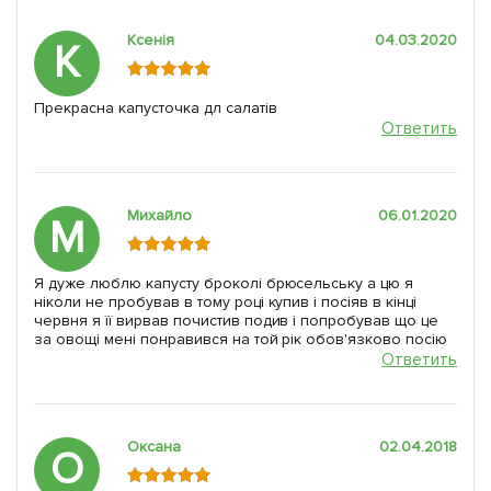
Ксенія
04.03.2020
К
Прекрасна капусточка дл салатів
Ответить
Михайло
06.01.2020
М
Я дуже люблю капусту броколі брюсельську а цю я
ніколи не пробував в тому році купив і посіяв в кінці
червня я її вирвав почистив подив і попробував що це
за овощі мені понравився на той рік обов'язково посію
Ответить
Оксана
02.04.2018
О