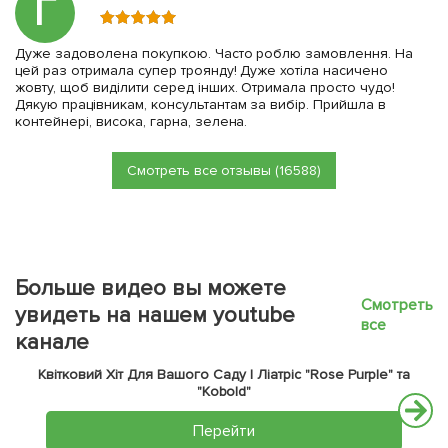
Г
Дуже задоволена покупкою. Часто роблю замовлення. На
цей раз отримала супер троянду! Дуже хотіла насичено
жовту, щоб виділити серед інших. Отримала просто чудо!
Дякую працівникам, консультантам за вибір. Прийшла в
контейнері, висока, гарна, зелена.
Смотреть все отзывы (16588)
Больше видео вы можете
Смотреть
увидеть на нашем youtube
все
канале
Квітковий Хіт Для Вашого Саду | Ліатріс "Rose Purple" та
"Kobold"
Перейти