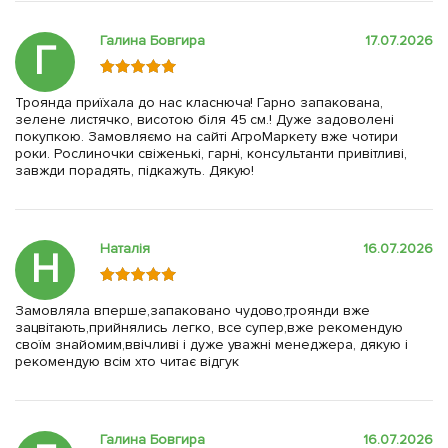
Галина Бовгира
17.07.2026
Г
Троянда приїхала до нас класнюча! Гарно запакована,
зелене листячко, висотою біля 45 см.! Дуже задоволені
покупкою. Замовляємо на сайті АгроМаркету вже чотири
роки. Рослиночки свіженькі, гарні, консультанти привітливі,
завжди порадять, підкажуть. Дякую!
Наталія
16.07.2026
Н
Замовляла вперше,запаковано чудово,троянди вже
зацвітають,прийнялись легко, все супер,вже рекомендую
своїм знайомим,ввічливі і дуже уважні менеджера, дякую і
рекомендую всім хто читає відгук
Галина Бовгира
16.07.2026