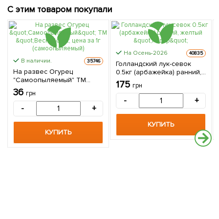
С этим товаром покупали
На Осень-2026
40835
В наличии.
35746
Голландский лук-севок
На развес Огурец
0.5кг (арбажейка) ранний,
"Самоопыляемый" ТМ
желтый "Радар"
175
грн
"Весна" цена за 1г
36
грн
(самоопыляемый)
-
+
-
+
КУПИТЬ
КУПИТЬ