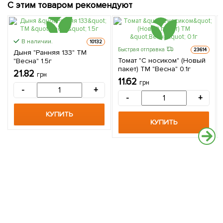
С этим товаром рекомендуют
В наличии.
10132
Быстрая отправка
23614
Дыня "Ранняя 133" ТМ
Томат "С носиком" (Новый
"Весна" 1.5г
пакет) ТМ "Весна" 0.1г
21.82
грн
11.62
грн
-
+
-
+
КУПИТЬ
КУПИТЬ