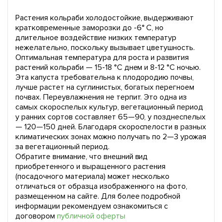
Растения кольраби холодостойкие, выдерживают
кратковременные за­морозки до -6° С, но
длительное воз­действие низких температур
нежела­тельно, поскольку вызывает цветушность.
Оптимальная температура для роста и развития
растений кольраби — 15-18 °С днем и 8-12 °С ночью.
Эта капуста требовательна к пло­дородию почвы,
лучше растет на суг­линистых, богатых перегноем
почвах. Переувлажнения не терпит. Это одна из
самых скороспелых культур, вегетационный период
у ранних сортов со­ставляет 65—90, у позднеспелых
— 120—150 дней. Благодаря скороспе­лости в разных
климатических зонах можно получать по 2—3 урожая
за ве­гетационный период.
Обратите внимание, что внешний вид
приобретенного и выращенного растения
(посадочного материала) может несколько
отличаться от образца изображенного на фото,
размещенном на сайте. Для более подробной
информации рекомендуем ознакомиться с
договором
публичной оферты