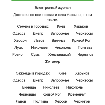
Электронный журнал
Доставка во все города и села Украины, в том
числе:
Семена в городах:
Киев
Харьков
Одесса
Днепр
Запорожье
Черкассы
Херсон
Львов
Винница
Кривой Рог
Луцк
Николаев
Никополь
Полтава
Ровно
Сумы
Хмельницкий
Чернигов
Житомир
Саженцы в городах:
Киев
Харьков
Одесса
Днепр
Запорожье
Черкассы
Винница
Николаев
Никополь
Черновцы
Кривой Рог
Кременчуг
Львов
Полтава
Херсон
Чернигов