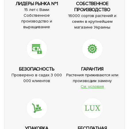
ЛИДЕРЫ РЫНКА №1
СОБСТВЕННОЕ
ПРОИЗВОДСТВО
15 лет с Вами
Собственное
16000 сортов растений и
производство и
семян в крупнейшем
выращивание
магазине Украины
БЕЗОПАСНОСТЬ
ГАРАНТИЯ
Проверено в садах 3 000
Растения приживаются или
000 клиентов
производим замену
См. условия
УПАКОВКА
БЕСПЛАТНАЯ