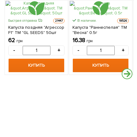
В наличии.
Быстрая отправка
21447
19526
Капуста поздняя "Агрессор
Капуста "Раннеспелая" ТМ
F1" ТМ "GL SEEDS" 50шт
"Весна" 0.5г
62
16.38
грн
грн
-
+
-
+
КУПИТЬ
КУПИТЬ