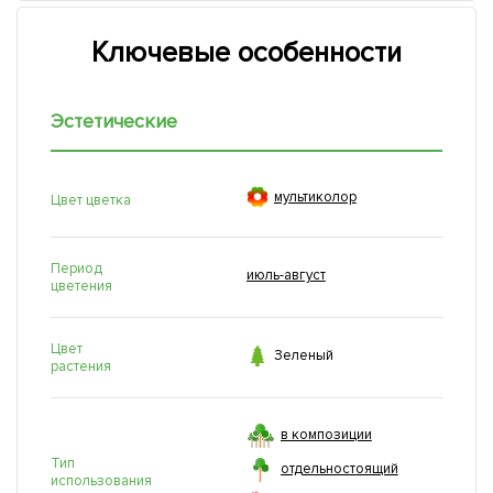
Ключевые особенности
Эстетические

мультиколор
Цвет цветка
Период
июль-август
цветения
Цвет

Зеленый
растения
в композиции
Тип
отдельностоящий
использования