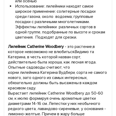
или осенью
Использование: лилейники находят самое
широкое применение: солитерные посадки
среди газона, около водоема; групповые
посадки с различными многолетниками.
Эффектны лилейники различных сортов в
одной группе, подобранные по высоте и срокам
цветения. Подходят для срезки.
Лилейник Catherine Woodbery
- это растение,в
которое невозможно не влюбиться.Видимо та
Катерина, в честь которой назван сорт,
действительно была хороша, как лесная ягода.
Опытные садоводы считают, что
корни
лилейника Катерина Вудбери, сорта не самого
нового, зато одного из самых интересных,
обязательно должны быть высажены в каждом
красивом саду.
Вырастает лилейник Catherine Woodbery до 50-60
см, к июлю формируя очень ароматные цветки
диаметрами 14-16 см. Лепестки у них необычного
редкого цвета, лавандово-сиреневые, у основания -
лимонно-желтые. Причем в жару больше