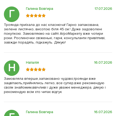
Галина Бовгира
17.07.2026
Г
Троянда приїхала до нас класнюча! Гарно запакована,
зелене листячко, висотою біля 45 см.! Дуже задоволені
покупкою. Замовляємо на сайті АгроМаркету вже чотири
роки. Рослиночки свіженькі, гарні, консультанти привітливі,
завжди порадять, підкажуть. Дякую!
Наталія
16.07.2026
Н
Замовляла вперше,запаковано чудово,троянди вже
зацвітають,прийнялись легко, все супер,вже рекомендую
своїм знайомим,ввічливі і дуже уважні менеджера, дякую і
рекомендую всім хто читає відгук
Галина Бовгира
16.07.2026