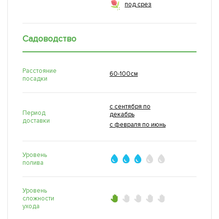
под срез
Садоводство
Расстояние
60-100см
посадки
с сентября по
Период
декабрь
доставки
с февраля по июнь
Уровень
полива
Уровень
сложности
ухода