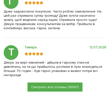
Г
Дуже задоволена покупкою. Часто роблю замовлення. На
цей раз отримала супер троянду! Дуже хотіла насичено
жовту, щоб виділити серед інших. Отримала просто чудо!
Дякую працівникам, консультантам за вибір. Прийшла в
контейнері, висока, гарна, зелена.
Тамара
12.07.2026
Т
Дякую за мирт кімнатний - дійшов в гарному стані,не
дивлячись на те,що прийшлось рослини в пути знаходиться
більше 70 годин - був гарно упакован и вижил попри всі
негаразди
Смотреть все отзывы (16587)