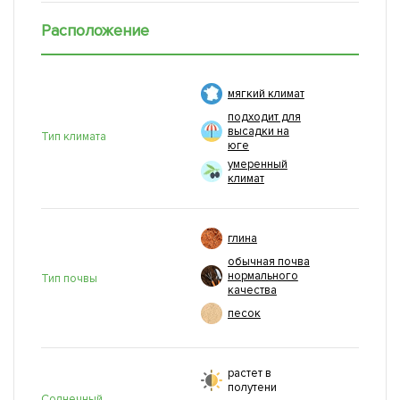
Расположение
мягкий климат
подходит для
высадки на
Тип климата
юге
умеренный
климат
глина
обычная почва
нормального
Тип почвы
качества
песок
растет в
полутени
Солнечный