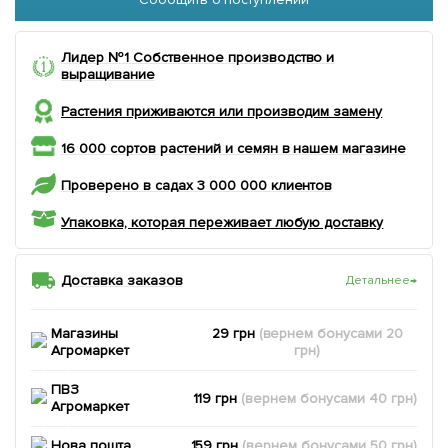
Лидер №1 Собственное производство и
выращивание
Растения приживаются или производим замену
16 000 сортов растений и семян в нашем магазине
Проверено в садах 3 000 000 клиентов
Упаковка, которая переживает любую доставку
Доставка заказов
Детальнее
→
Магазины
29 грн
(вернем
бонусами
20
Агромаркет
грн)
ПВЗ
119 грн
(вернем
бонусами
40
грн)
Агромаркет
Нова пошта
159 грн
(вернем
бонусами
50
грн)