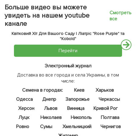
Больше видео вы можете
Смотреть
увидеть на нашем youtube
все
канале
Квітковий Хіт Для Вашого Саду | Ліатріс "Rose Purple" та
"Kobold"
Перейти
Электронный журнал
Доставка во все города и села Украины, в том
числе:
Семена в городах:
Киев
Харьков
Одесса
Днепр
Запорожье
Черкассы
Херсон
Львов
Винница
Кривой Рог
Луцк
Николаев
Никополь
Полтава
Ровно
Сумы
Хмельницкий
Чернигов
Житомир