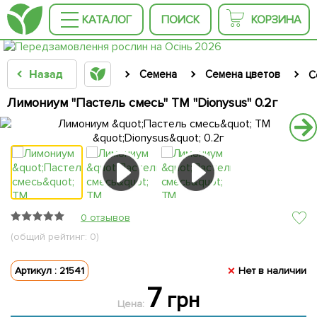
КАТАЛОГ
ПОИСК
КОРЗИНА
Назад
Семена
Семена цветов
С
Лимониум "Пастель смесь" ТМ "Dionysus" 0.2г
0 отзывов
(общий рейтинг: 0)
Артикул : 21541
Нет в наличии
7
грн
Цена: