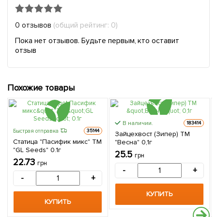
0 отзывов
(общий рейтинг: 0)
Пока нет отзывов. Будьте первым, кто оставит
отзыв
Похожие товары
В наличии.
183414
Быстрая отправка
35144
Зайцехвост (Зипер) ТМ
Статица "Пасифик микс" ТМ
"Весна" 0,1г
"GL Seeds" 0.1г
25.5
грн
22.73
грн
-
+
-
+
КУПИТЬ
КУПИТЬ