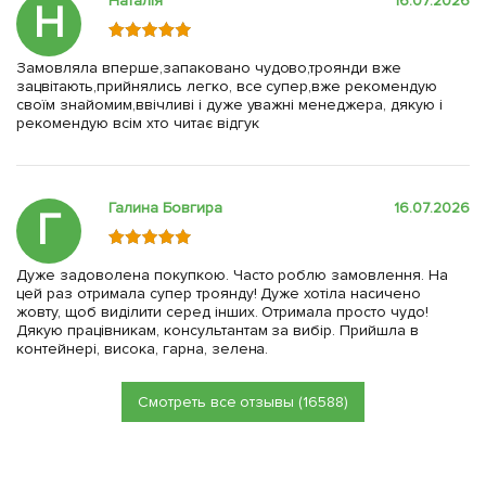
Наталія
16.07.2026
Н
Замовляла вперше,запаковано чудово,троянди вже
зацвітають,прийнялись легко, все супер,вже рекомендую
своїм знайомим,ввічливі і дуже уважні менеджера, дякую і
рекомендую всім хто читає відгук
Галина Бовгира
16.07.2026
Г
Дуже задоволена покупкою. Часто роблю замовлення. На
цей раз отримала супер троянду! Дуже хотіла насичено
жовту, щоб виділити серед інших. Отримала просто чудо!
Дякую працівникам, консультантам за вибір. Прийшла в
контейнері, висока, гарна, зелена.
Смотреть все отзывы (16588)