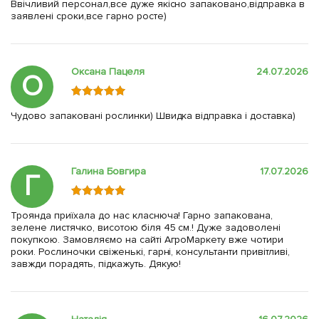
Ввічливий персонал,все дуже якісно запаковано,відправка в
заявлені сроки,все гарно росте)
Оксана Пацеля
24.07.2026
О
Чудово запаковані рослинки) Швидка відправка і доставка)
Галина Бовгира
17.07.2026
Г
Троянда приїхала до нас класнюча! Гарно запакована,
зелене листячко, висотою біля 45 см.! Дуже задоволені
покупкою. Замовляємо на сайті АгроМаркету вже чотири
роки. Рослиночки свіженькі, гарні, консультанти привітливі,
завжди порадять, підкажуть. Дякую!