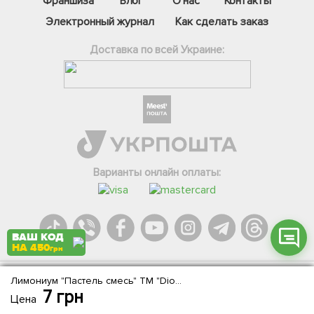
Франшиза
Блог
О нас
Контакты
Электронный журнал
Как сделать заказ
Доставка по всей Украине:
Фейсбук
Телеграм
Вайбер
Інстаграм
Варианты онлайн оплаты:
Онлайн чат
ВАШ КОД
НА 450
грн
Лимониум "Пастель смесь" ТМ "Dionysus" 0.2г
Agromarket.Copyright © 2013-2026. Все права защищены
7
грн
Цена