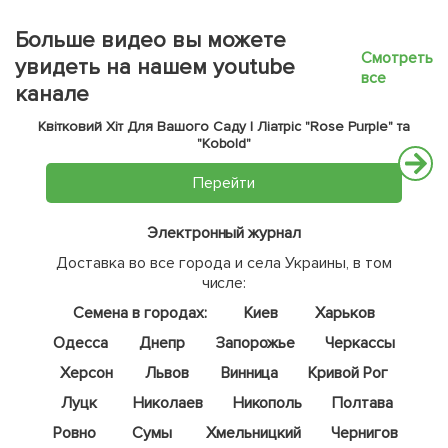
Больше видео вы можете
Смотреть
увидеть на нашем youtube
все
канале
Квітковий Хіт Для Вашого Саду | Ліатріс "Rose Purple" та
"Kobold"
Перейти
Электронный журнал
Доставка во все города и села Украины, в том
числе:
Семена в городах:
Киев
Харьков
Одесса
Днепр
Запорожье
Черкассы
Херсон
Львов
Винница
Кривой Рог
Луцк
Николаев
Никополь
Полтава
Ровно
Сумы
Хмельницкий
Чернигов