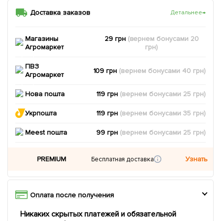
Доставка заказов
Детальнее
→
Магазины
29 грн
(вернем
бонусами
20
Агромаркет
грн)
ПВЗ
109 грн
(вернем
бонусами
40
грн)
Агромаркет
Нова пошта
119 грн
(вернем
бонусами
25
грн)
Укрпошта
119 грн
(вернем
бонусами
35
грн)
Meest пошта
99 грн
(вернем
бонусами
25
грн)
PREMIUM
Узнать
Бесплатная доставка
Оплата после получения
Никаких скрытых платежей и обязательной