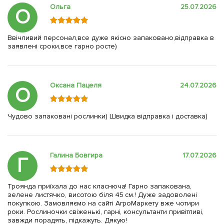
Ольга
25.07.2026
О
Ввічливий персонал,все дуже якісно запаковано,відправка в
заявлені сроки,все гарно росте)
Оксана Пацеля
24.07.2026
О
Чудово запаковані рослинки) Швидка відправка і доставка)
Галина Бовгира
17.07.2026
Г
Троянда приїхала до нас класнюча! Гарно запакована,
зелене листячко, висотою біля 45 см.! Дуже задоволені
покупкою. Замовляємо на сайті АгроМаркету вже чотири
роки. Рослиночки свіженькі, гарні, консультанти привітливі,
завжди порадять, підкажуть. Дякую!