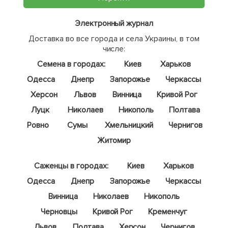
Электронный журнал
Доставка во все города и села Украины, в том
числе:
Семена в городах:
Киев
Харьков
Одесса
Днепр
Запорожье
Черкассы
Херсон
Львов
Винница
Кривой Рог
Луцк
Николаев
Никополь
Полтава
Ровно
Сумы
Хмельницкий
Чернигов
Житомир
Саженцы в городах:
Киев
Харьков
Одесса
Днепр
Запорожье
Черкассы
Винница
Николаев
Никополь
Черновцы
Кривой Рог
Кременчуг
Львов
Полтава
Херсон
Чернигов