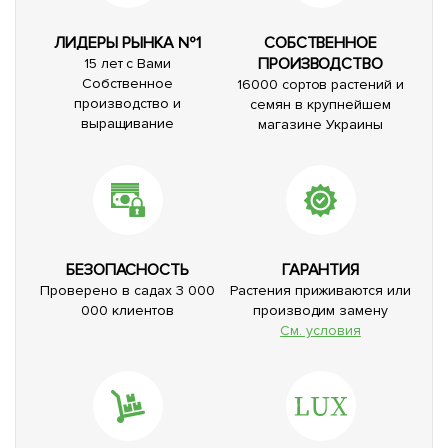
ЛИДЕРЫ РЫНКА №1
СОБСТВЕННОЕ
ПРОИЗВОДСТВО
15 лет с Вами
Собственное
16000 сортов растений и
производство и
семян в крупнейшем
выращивание
магазине Украины
БЕЗОПАСНОСТЬ
ГАРАНТИЯ
Проверено в садах 3 000
Растения приживаются или
000 клиентов
производим замену
См. условия