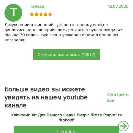
Тамара
12.07.2026
Т
Дякую за мирт кімнатний - дійшов в гарному стані,не
дивлячись на те,що прийшлось рослини в пути знаходиться
більше 70 годин - був гарно упакован и вижил попри всі
негаразди
Смотреть все отзывы (16587)
Больше видео вы можете
Смотреть
увидеть на нашем youtube
все
канале
Квітковий Хіт Для Вашого Саду | Ліатріс "Rose Purple" та
"Kobold"
Перейти