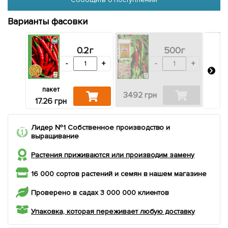
Варианты фасовки
0.2г
500г
-
+
-
+
пакет
3492 грн
724
17.26 грн
Лидер №1 Собственное производство и
выращивание
Растения приживаются или производим замену
16 000 сортов растений и семян в нашем магазине
Проверено в садах 3 000 000 клиентов
Упаковка, которая переживает любую доставку