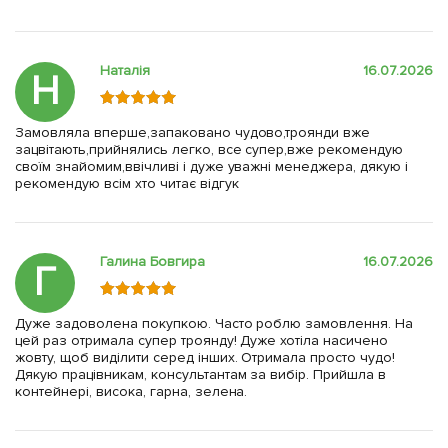
Наталія
16.07.2026
Н
Замовляла вперше,запаковано чудово,троянди вже
зацвітають,прийнялись легко, все супер,вже рекомендую
своїм знайомим,ввічливі і дуже уважні менеджера, дякую і
рекомендую всім хто читає відгук
Галина Бовгира
16.07.2026
Г
Дуже задоволена покупкою. Часто роблю замовлення. На
цей раз отримала супер троянду! Дуже хотіла насичено
жовту, щоб виділити серед інших. Отримала просто чудо!
Дякую працівникам, консультантам за вибір. Прийшла в
контейнері, висока, гарна, зелена.