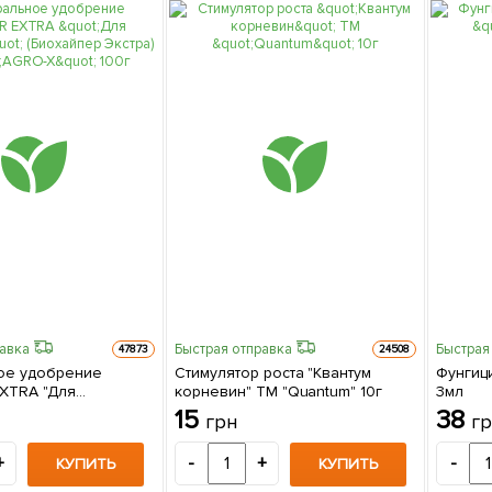
равка
Быстрая отправка
Быстрая
47873
24508
ое удобрение
Стимулятор роста "Квантум
Фунгици
XTRA "Для
корневин" ТМ "Quantum" 10г
3мл
(Биохайпер Экстра)
15
38
грн
г
 100г
+
-
+
-
КУПИТЬ
КУПИТЬ