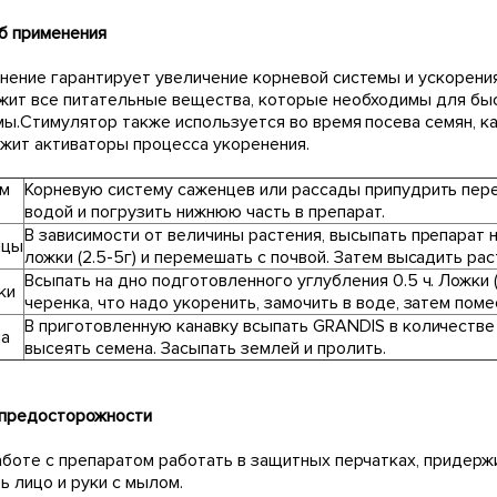
б применения
нение гарантирует увеличение корневой системы и ускорени
жит все питательные вещества, которые необходимы для бы
мы.Стимулятор также используется во время посева семян, к
жит активаторы процесса укоренения.
ом
Корневую систему саженцев или рассады припудрить пер
водой и погрузить нижнюю часть в препарат.
В зависимости от величины растения, высыпать препарат 
нцы
ложки (2.5-5г) и перемешать с почвой. Затем высадить ра
Всыпать на дно подготовленного углубления 0.5 ч. Ложки 
ки
черенка, что надо укоренить, замочить в воде, затем поме
В приготовленную канавку всыпать GRANDIS в количестве 1-
на
высеять семена. Засыпать землей и пролить.
предосторожности
аботе с препаратом работать в защитных перчатках, придерж
ь лицо и руки с мылом.