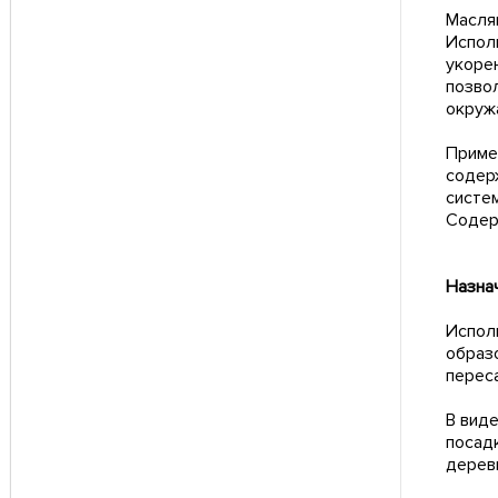
Масля
Испол
укоре
позво
окруж
Приме
содер
систе
Содер
Назна
Испол
образ
перес
В вид
посад
деревь