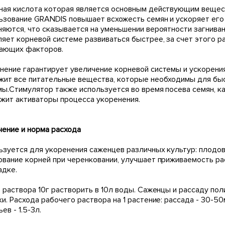
ная кислота которая является основным действующим вещест
ьзование GRANDIS повышает всхожесть семян и ускоряет его
няются, что сказывается на уменьшении вероятности загнива
ляет корневой системе развиваться быстрее, за счет этого р
ающих факторов.
нение гарантирует увеличение корневой системы и ускорени
жит все питательные вещества, которые необходимы для бы
мы.Стимулятор также используется во время посева семян, к
жит активаторы процесса укоренения.
чение и норма расхода
ьзуется для укоренения саженцев различных культур: плодов
ование корней при черенковании, улучшает приживаемость р
адке.
е раствора 10г растворить в 10л воды. Саженцы и рассаду по
ки. Расхода рабочего раствора на 1 растение: рассада - 30-
ев - 1.5-3л.