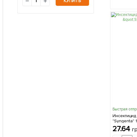
КУПИТЬ
Быстрая отп
Инсектицид 
"Syngenta" 1
27.64
г