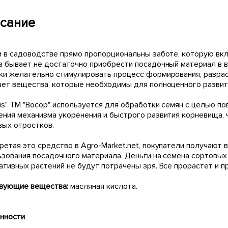
сание
и в садоводстве прямо пропорциональны заботе, которую вкл
а бывает не достаточно приобрести посадочный материал в в
ки желательно стимулировать процесс формирования, разрас
ает вещества, которые необходимы для полноценного развит
is" ТМ "Восор" используется для обработки семян с целью п
ения механизма укоренения и быстрого развития корневища, 
вых отростков.
ретая это средство в Agro-Market.net, покупатели получают
ьзования посадочного материала. Деньги на семена сортовы
ативных растений не будут потрачены зря. Все прорастет и п
вующие вещества:
масляная кислота.
нности