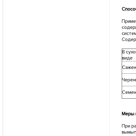
Спосо
Приме
содер
систе
Содер
В сух
виде
Саже
Черен
Семе
Меры 
При р
вымыт