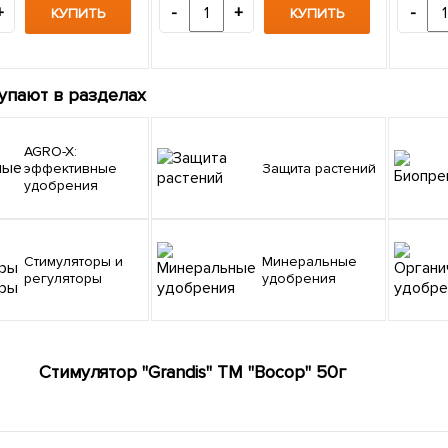
+
-
+
-
КУПИТЬ
КУПИТЬ
упают в разделах
AGRO-X:
эффективные
Защита растений
удобрения
Стимуляторы и
Минеральные
регуляторы
удобрения
Стимулятор "Grandis" ТМ "Восор" 50г