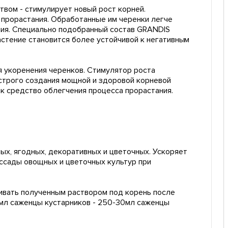
вом - стимулирует новый рост корней.
 прорастания. Обработанные им черенки легче
ния. Специально подобранный состав GRANDIS
астение становится более устойчивой к негативным
я укоренения черенков. Стимулятор роста
строго создания мощной и здоровой корневой
ак средство облегчения процесса прорастания.
ых, ягодных, декоративных и цветочных. Ускоряет
ассады овощных и цветочных культур при
ливать полученным раствором под корень после
50мл саженцы кустарников - 250-30мл саженцы