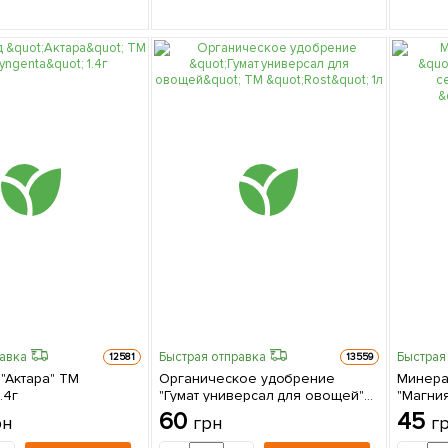
равка
Быстрая отправка
Быстрая
12581
13559
"Актара" ТМ
Органическое удобрение
Минера
.4г
"Гумат универсал для овощей"
"Магни
ТМ "Rost" 1л
сернок
60
45
рн
грн
г