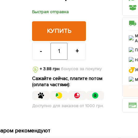
Быстрая отправка
КУПИТЬ
М
А
-
+
П
Н
+ 3.88 грн
бонусов за покупку
У
Сажайте сейчас, платите потом
M
(оплата частями):
Доступно для заказов от 1000 грн.
варом рекомендуют