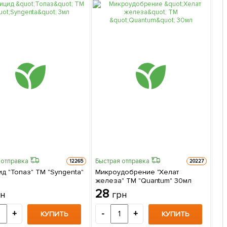
 отправка
Быстрая отправка
Быс
12265
20227
д "Топаз" ТМ "Syngenta"
Микроудобрение "Хелат
Ми
железа" ТМ "Quantum" 30мл
BI
лу
28
1
рн
грн
Экс
+
-
+
-
КУПИТЬ
КУПИТЬ