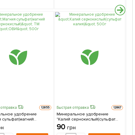
 отправка
Быстрая отправка
12855
12867
льное удобрение
Минеральное удобрение
Быс
я сульфат(магний
"Калий сернокислый(сульфат
Ми
ислый)" ТМ "ОВИ" 500г
калия)" 500г
90
рн
грн
BI
чес