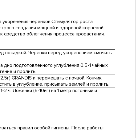
я укоренения черенков.Стимулятор роста
строго создания мощной и здоровой корневой
ак средство облегчения процесса прорастания.
ед посадкой. Черенки перед укоренением смочить
на дно подготовленного углубления 0.5-1 чайных
стение и пролить.
(2.5г) GRANDIS и перемешать с почвой. Кончик
стить в углубление, присыпать землей и пролить.
2 ч. Ложечки (5-10йг) на 1 метр погонный и
иваться правил особой гигиены. После работы