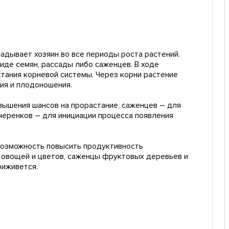
адывает хозяин во все периоды роста растений.
иде семян, рассады либо саженцев. В ходе
тания корневой системы. Через корни растение
ия и плодоношения.
овышения шансов на прорастание, саженцев – для
черенков – для инициации процесса появления
 возможность повысить продуктивность
х овощей и цветов, саженцы фруктовых деревьев и
риживется.