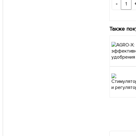
-
Также пок