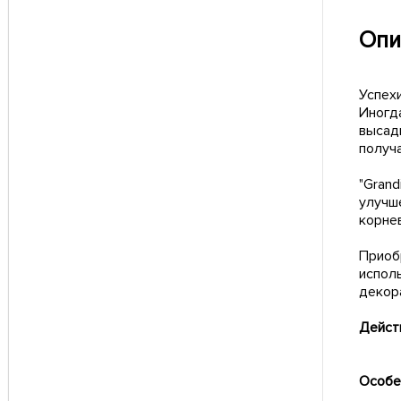
Опи
Успех
Иногд
высад
получ
"Grand
улучш
корне
Приоб
испол
декор
Дейст
Особе