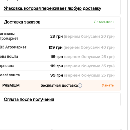
Упаковка, которая переживает любую доставку
Доставка заказов
Детальнее
→
агазины
29 грн
(вернем
бонусами
20
грн)
громаркет
109 грн
(вернем
бонусами
40
грн)
ВЗ Агромаркет
119 грн
(вернем
бонусами
25
грн)
ова пошта
119 грн
(вернем
бонусами
35
грн)
крпошта
99 грн
(вернем
бонусами
25
грн)
eest пошта
PREMIUM
Бесплатная доставка
Узнать
Оплата после получения