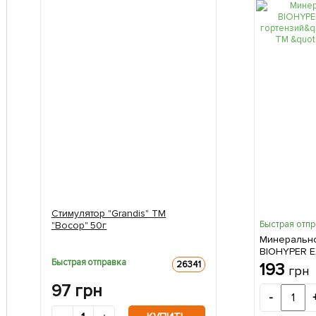
Стимулятор "Grandis" ТМ
Быстрая отп
"Восор" 50г
Минеральн
BIOHYPER E
Быстрая отправка
гортензий" 
26341
193
грн
ТМ "AGRO-X"
97
грн
-