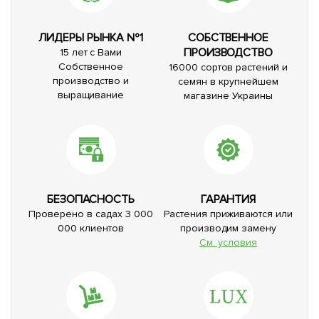
ЛИДЕРЫ РЫНКА №1
СОБСТВЕННОЕ
ПРОИЗВОДСТВО
15 лет с Вами
Собственное
16000 сортов растений и
производство и
семян в крупнейшем
выращивание
магазине Украины
БЕЗОПАСНОСТЬ
ГАРАНТИЯ
Проверено в садах 3 000
Растения приживаются или
000 клиентов
производим замену
См. условия