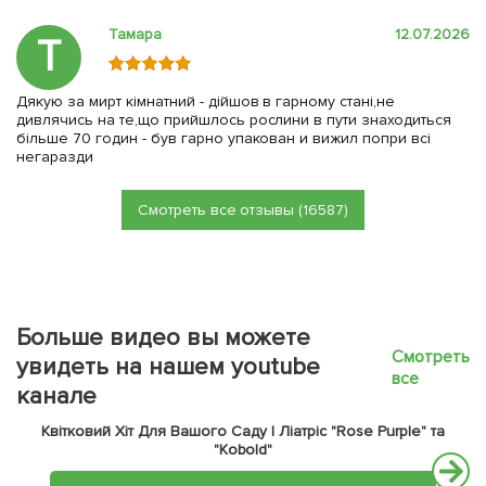
Тамара
12.07.2026
Т
Дякую за мирт кімнатний - дійшов в гарному стані,не
дивлячись на те,що прийшлось рослини в пути знаходиться
більше 70 годин - був гарно упакован и вижил попри всі
негаразди
Смотреть все отзывы (16587)
Больше видео вы можете
Смотреть
увидеть на нашем youtube
все
канале
Квітковий Хіт Для Вашого Саду | Ліатріс "Rose Purple" та
"Kobold"