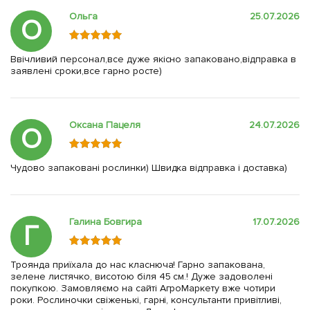
Ольга
25.07.2026
О
Ввічливий персонал,все дуже якісно запаковано,відправка в
заявлені сроки,все гарно росте)
Оксана Пацеля
24.07.2026
О
Чудово запаковані рослинки) Швидка відправка і доставка)
Галина Бовгира
17.07.2026
Г
Троянда приїхала до нас класнюча! Гарно запакована,
зелене листячко, висотою біля 45 см.! Дуже задоволені
покупкою. Замовляємо на сайті АгроМаркету вже чотири
роки. Рослиночки свіженькі, гарні, консультанти привітливі,