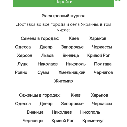
Перейти
Электронный журнал
Доставка во все города и села Украины, в том
числе:
Семена в городах:
Киев
Харьков
Одесса
Днепр
Запорожье
Черкассы
Херсон
Львов
Винница
Кривой Рог
Луцк
Николаев
Никополь
Полтава
Ровно
Сумы
Хмельницкий
Чернигов
Житомир
Саженцы в городах:
Киев
Харьков
Одесса
Днепр
Запорожье
Черкассы
Винница
Николаев
Никополь
Черновцы
Кривой Рог
Кременчуг