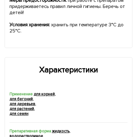
Меры предосторожности:
при работе с препаратом
придерживаетесь правил личной гигиены. Беречь от
детей!
Условия хранения:
хранить при температуре 3°С до
25°С.
Характеристики
Применение
для корней
,
для бегоний
,
для деревьев
,
для растений
,
для семян
Препаративная форма
жидкость
,
водорастворимое