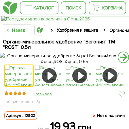
КАТАЛОГ
ПОИСК
КОРЗИНА
Назад
Удобрения и защита
Органо-м
Органо-минеральное удобрение "Бегония" ТМ
"ROST" 0.5л
1 отзывов
(общий рейтинг: 5)
Артикул : 12903
Нет в наличии
19.93
грн