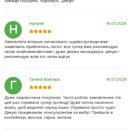
завжди порадять, підкажуть. Дякую!
Наталія
16.07.2026
Н
Замовляла вперше,запаковано чудово,троянди вже
зацвітають,прийнялись легко, все супер,вже рекомендую
своїм знайомим,ввічливі і дуже уважні менеджера, дякую і
рекомендую всім хто читає відгук
Галина Бовгира
16.07.2026
Г
Дуже задоволена покупкою. Часто роблю замовлення. На
цей раз отримала супер троянду! Дуже хотіла насичено
жовту, щоб виділити серед інших. Отримала просто чудо!
Дякую працівникам, консультантам за вибір. Прийшла в
контейнері, висока, гарна, зелена.