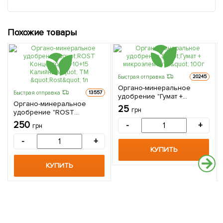
Похожие товары
Быстрая отправка
20245
Органо-минеральное
Быстрая отправка
13557
удобрение "Гумат +
Органо-минеральное
микроэлементы" 100г
25
грн
удобрение "ROST
Концентрат 5+10+15
250
-
+
грн
Калийный" ТМ "Rost" 1л
-
+
КУПИТЬ
КУПИТЬ