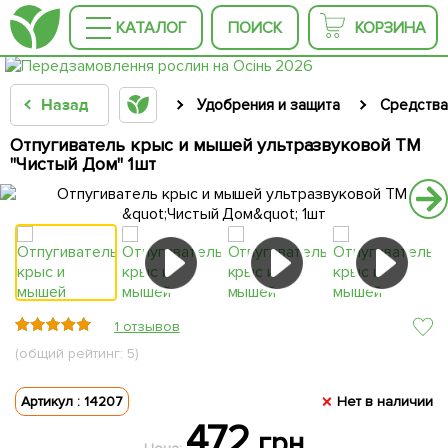
КАТАЛОГ
ПОИСК
КОРЗИНА
Назад
Удобрения и защита
Средства
Отпугиватель крыс и мышей ультразвуковой ТМ
"Чистый Дом" 1шт
1 отзывов
(общий рейтинг: 5)
Артикул : 14207
Нет в наличии
472
грн