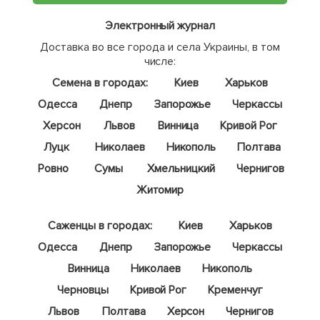
Электронный журнал
Доставка во все города и села Украины, в том
числе:
Семена в городах:
Киев
Харьков
Одесса
Днепр
Запорожье
Черкассы
Херсон
Львов
Винница
Кривой Рог
Луцк
Николаев
Никополь
Полтава
Ровно
Сумы
Хмельницкий
Чернигов
Житомир
Саженцы в городах:
Киев
Харьков
Одесса
Днепр
Запорожье
Черкассы
Винница
Николаев
Никополь
Черновцы
Кривой Рог
Кременчуг
Львов
Полтава
Херсон
Чернигов