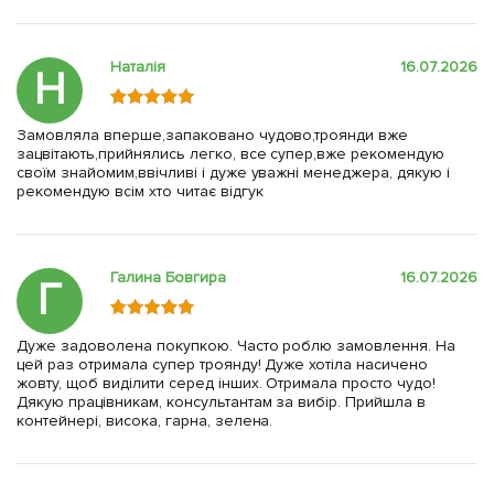
Наталія
16.07.2026
Н
Замовляла вперше,запаковано чудово,троянди вже
зацвітають,прийнялись легко, все супер,вже рекомендую
своїм знайомим,ввічливі і дуже уважні менеджера, дякую і
рекомендую всім хто читає відгук
Галина Бовгира
16.07.2026
Г
Дуже задоволена покупкою. Часто роблю замовлення. На
цей раз отримала супер троянду! Дуже хотіла насичено
жовту, щоб виділити серед інших. Отримала просто чудо!
Дякую працівникам, консультантам за вибір. Прийшла в
контейнері, висока, гарна, зелена.