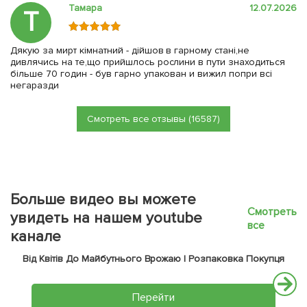
Тамара
12.07.2026
Т
Дякую за мирт кімнатний - дійшов в гарному стані,не
дивлячись на те,що прийшлось рослини в пути знаходиться
більше 70 годин - був гарно упакован и вижил попри всі
негаразди
Смотреть все отзывы (16587)
Больше видео вы можете
Смотреть
увидеть на нашем youtube
все
канале
Від Квітів До Майбутнього Врожаю | Розпаковка Покупця
Перейти