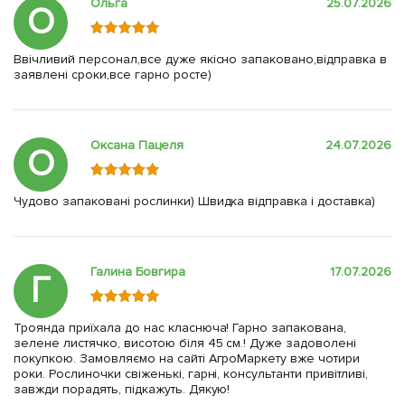
Ольга
25.07.2026
О
Ввічливий персонал,все дуже якісно запаковано,відправка в
заявлені сроки,все гарно росте)
Оксана Пацеля
24.07.2026
О
Чудово запаковані рослинки) Швидка відправка і доставка)
Галина Бовгира
17.07.2026
Г
Троянда приїхала до нас класнюча! Гарно запакована,
зелене листячко, висотою біля 45 см.! Дуже задоволені
покупкою. Замовляємо на сайті АгроМаркету вже чотири
роки. Рослиночки свіженькі, гарні, консультанти привітливі,
завжди порадять, підкажуть. Дякую!