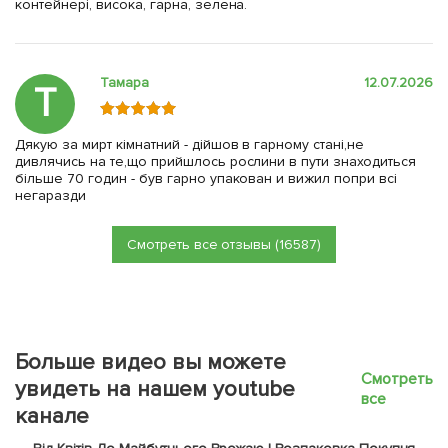
контейнері, висока, гарна, зелена.
Тамара
12.07.2026
Т
Дякую за мирт кімнатний - дійшов в гарному стані,не
дивлячись на те,що прийшлось рослини в пути знаходиться
більше 70 годин - був гарно упакован и вижил попри всі
негаразди
Смотреть все отзывы (16587)
Больше видео вы можете
Смотреть
увидеть на нашем youtube
все
канале