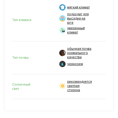
мягкий климат
подходит для
высадки на
Тип климата
юге
умеренный
климат
обычная почва
нормального
качества
Тип почвы
чернозем
рекомендуется
Солнечный
светлая
свет
сторона