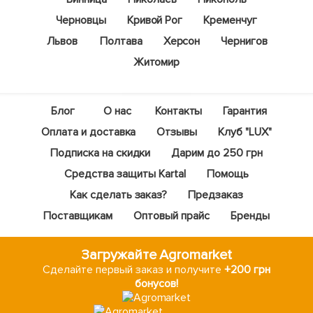
Черновцы
Кривой Рог
Кременчуг
Львов
Полтава
Херсон
Чернигов
Житомир
Блог
О нас
Контакты
Гарантия
Оплата и доставка
Отзывы
Клуб "LUX"
Подписка на скидки
Дарим до 250 грн
Средства защиты Kartal
Помощь
Как сделать заказ?
Предзаказ
Поставщикам
Оптовый прайс
Бренды
Загружайте Agromarket
Сделайте первый заказ и получите
+200 грн
бонусов!