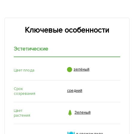
Ключевые особенности
Эстетические

зелёный
Цвет плода
Срок
средний
созревания
Цвет

Зеленый
растения