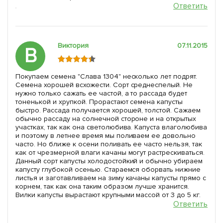
Ответить
Виктория
07.11.2015
В
Покупаем семена "Слава 1304" несколько лет подрят.
Семена хорошей всхожести. Сорт среднеспелый. Не
нужно только сажать ее частой, а то рассада будет
тоненькой и хрупкой. Прорастают семена капусты
быстро. Рассада получается хорошей, толстой. Сажаем
обычно рассаду на солнечной стороне и на открытых
участках, так как она светолюбива. Капуста влаголюбива
и поэтому в летнее время мы поливаем ее довольно
часто. Но ближе к осени поливать ее часто нельзя, так
как от чрезмерной влаги качаны могут растрескиваться.
Данный сорт капусты холодостойкий и обычно убираем
капусту глубокой осенью. Стараемся оборвать нижние
листья и заготавливаем на зиму качаны капусты прямо с
корнем, так как она таким образом лучше хранится.
Вилки капусты вырастают крупными массой от 3 до 5 кг.
Ответить