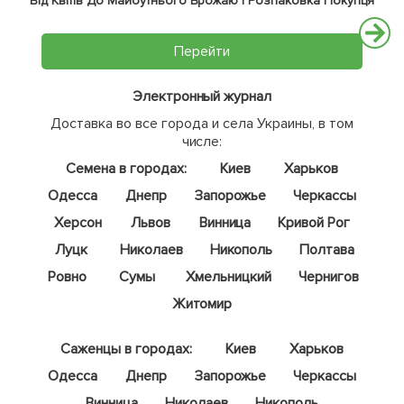
Від Квітів До Майбутнього Врожаю | Розпаковка Покупця
Перейти
Электронный журнал
Доставка во все города и села Украины, в том
числе:
Семена в городах:
Киев
Харьков
Одесса
Днепр
Запорожье
Черкассы
Херсон
Львов
Винница
Кривой Рог
Луцк
Николаев
Никополь
Полтава
Ровно
Сумы
Хмельницкий
Чернигов
Житомир
Саженцы в городах:
Киев
Харьков
Одесса
Днепр
Запорожье
Черкассы
Винница
Николаев
Никополь