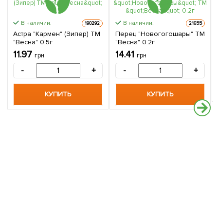
В наличии.
В наличии.
190292
21655
Астра "Кармен" (Зипер) ТМ
Перец "Новогогошары" ТМ
"Весна" 0,5г
"Весна" 0.2г
11.97
14.41
грн
грн
-
+
-
+
КУПИТЬ
КУПИТЬ