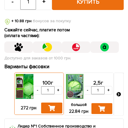
-
+
КУПИТЬ
+ 10.88 грн
бонусов за покупку
Сажайте сейчас, платите потом
(оплата частями):
Доступно для заказов от 1000 грн.
Варианты фасовки
100г
2,5г
-
+
-
+
большой
272 грн
612
22.84 грн
Лидер №1 Собственное производство и