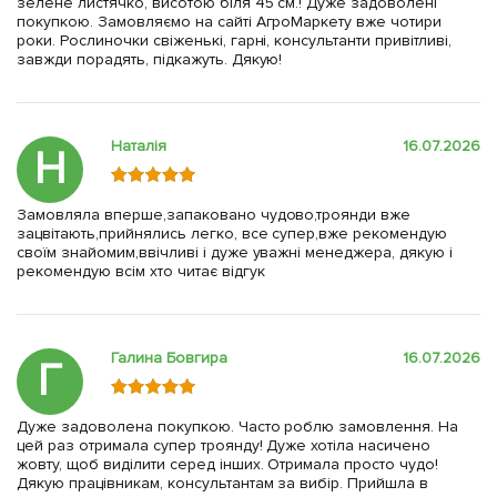
зелене листячко, висотою біля 45 см.! Дуже задоволені
покупкою. Замовляємо на сайті АгроМаркету вже чотири
роки. Рослиночки свіженькі, гарні, консультанти привітливі,
завжди порадять, підкажуть. Дякую!
Наталія
16.07.2026
Н
Замовляла вперше,запаковано чудово,троянди вже
зацвітають,прийнялись легко, все супер,вже рекомендую
своїм знайомим,ввічливі і дуже уважні менеджера, дякую і
рекомендую всім хто читає відгук
Галина Бовгира
16.07.2026
Г
Дуже задоволена покупкою. Часто роблю замовлення. На
цей раз отримала супер троянду! Дуже хотіла насичено
жовту, щоб виділити серед інших. Отримала просто чудо!
Дякую працівникам, консультантам за вибір. Прийшла в