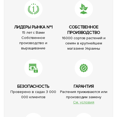
ЛИДЕРЫ РЫНКА №1
СОБСТВЕННОЕ
ПРОИЗВОДСТВО
15 лет с Вами
Собственное
16000 сортов растений и
производство и
семян в крупнейшем
выращивание
магазине Украины
БЕЗОПАСНОСТЬ
ГАРАНТИЯ
Проверено в садах 3 000
Растения приживаются или
000 клиентов
производим замену
См. условия