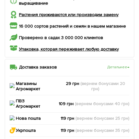
выращивание
Растения приживаются или производим замену
16 000 сортов растений и семян в нашем магазине
Проверено в садах 3 000 000 клиентов
Упаковка, которая переживает любую доставку
Доставка заказов
Детальнее
→
Магазины
29 грн
(вернем
бонусами
20
Агромаркет
грн)
ПВЗ
109 грн
(вернем
бонусами
40
грн)
Агромаркет
Нова пошта
119 грн
(вернем
бонусами
25
грн)
Укрпошта
119 грн
(вернем
бонусами
35
грн)