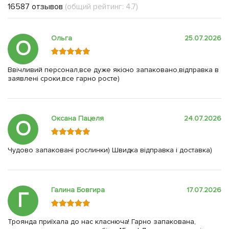
16587 отзывов
(общий рейтинг: 4.7)
Ольга
25.07.2026
О
Ввічливий персонал,все дуже якісно запаковано,відправка в
заявлені сроки,все гарно росте)
Оксана Пацеля
24.07.2026
О
Чудово запаковані рослинки) Швидка відправка і доставка)
Галина Бовгира
17.07.2026
Г
Троянда приїхала до нас класнюча! Гарно запакована,