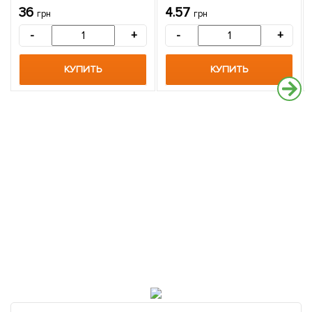
цена за 10г
36
4.57
грн
грн
-
+
-
+
КУПИТЬ
КУПИТЬ