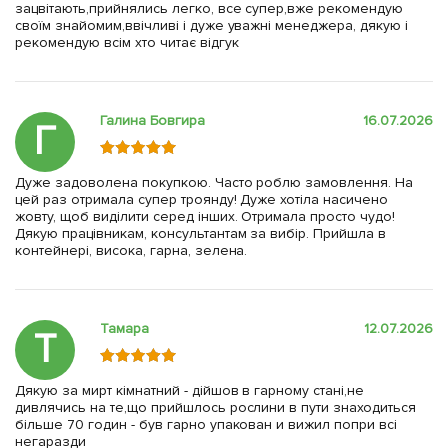
зацвітають,прийнялись легко, все супер,вже рекомендую
своїм знайомим,ввічливі і дуже уважні менеджера, дякую і
рекомендую всім хто читає відгук
Галина Бовгира
16.07.2026
Г
Дуже задоволена покупкою. Часто роблю замовлення. На
цей раз отримала супер троянду! Дуже хотіла насичено
жовту, щоб виділити серед інших. Отримала просто чудо!
Дякую працівникам, консультантам за вибір. Прийшла в
контейнері, висока, гарна, зелена.
Тамара
12.07.2026
Т
Дякую за мирт кімнатний - дійшов в гарному стані,не
дивлячись на те,що прийшлось рослини в пути знаходиться
більше 70 годин - був гарно упакован и вижил попри всі
негаразди