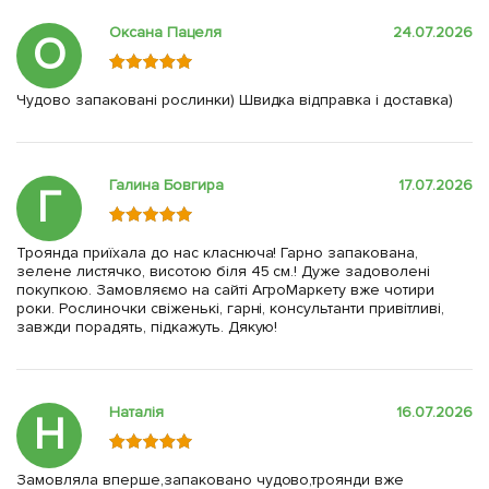
Оксана Пацеля
24.07.2026
О
Чудово запаковані рослинки) Швидка відправка і доставка)
Галина Бовгира
17.07.2026
Г
Троянда приїхала до нас класнюча! Гарно запакована,
зелене листячко, висотою біля 45 см.! Дуже задоволені
покупкою. Замовляємо на сайті АгроМаркету вже чотири
роки. Рослиночки свіженькі, гарні, консультанти привітливі,
завжди порадять, підкажуть. Дякую!
Наталія
16.07.2026
Н
Замовляла вперше,запаковано чудово,троянди вже