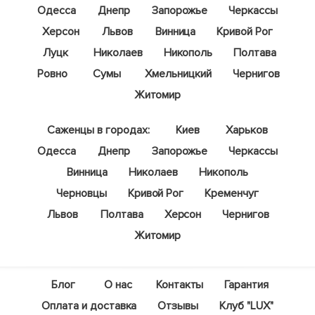
Одесса
Днепр
Запорожье
Черкассы
Херсон
Львов
Винница
Кривой Рог
Луцк
Николаев
Никополь
Полтава
Ровно
Сумы
Хмельницкий
Чернигов
Житомир
Саженцы в городах:
Киев
Харьков
Одесса
Днепр
Запорожье
Черкассы
Винница
Николаев
Никополь
Черновцы
Кривой Рог
Кременчуг
Львов
Полтава
Херсон
Чернигов
Житомир
Блог
О нас
Контакты
Гарантия
Оплата и доставка
Отзывы
Клуб "LUX"