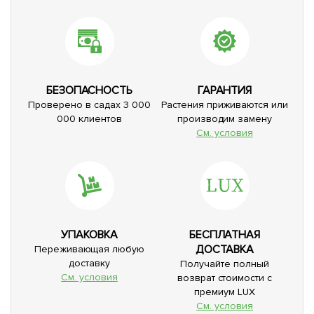
БЕЗОПАСНОСТЬ
ГАРАНТИЯ
Проверено в садах 3 000
Растения приживаются или
000 клиентов
производим замену
См. условия
УПАКОВКА
БЕСПЛАТНАЯ
ДОСТАВКА
Переживающая любую
доставку
Получайте полный
См. условия
возврат стоимости с
премиум LUX
См. условия