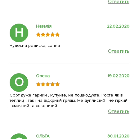
Ответить
Наталія
22.02.2020
Н
Чудесна редиска, сочна
Ответить
Олена
19.02.2020
О
Сорт дуже гарний , купуйте, не пошкодуєте. Росте як в
теплиці , так і на відкритій грядці. Не дуплистий , не гіркий
, смачний та соковитий.
Ответить
ОЛЬГА
30.01.2020