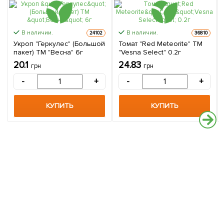
В наличии.
В наличии.
24102
36810
Укроп "Геркулес" (Большой
Томат "Red Meteorite" ТМ
пакет) ТМ "Весна" 6г
"Vesna Select" 0.2г
20.1
24.83
грн
грн
-
+
-
+
КУПИТЬ
КУПИТЬ