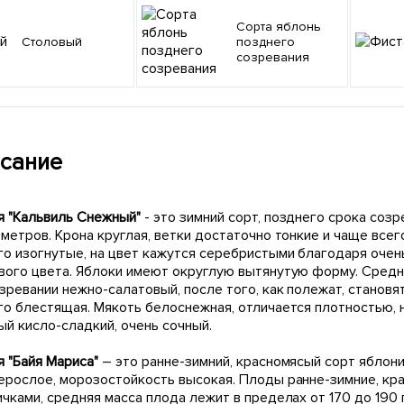
Сорта яблонь
Столовый
позднего
созревания
сание
я "Кальвиль Снежный"
- это зимний сорт, позднего срока соз
метров. Крона круглая, ветки достаточно тонкие и чаще всег
го изогнутые, на цвет кажутся серебристыми благодаря очен
вого цвета. Яблоки имеют округлую вытянутую форму. Средни
зревании нежно-салатовый, после того, как полежат, станов
го блестящая. Мякоть белоснежная, отличается плотностью, н
ый кисло-сладкий, очень сочный.
 "Байя Мариса"
– это ранне-зимний, красномясый сорт яблон
ерослое, морозостойкость высокая. Плоды ранне-зимние, к
чками, средняя масса плода лежит в пределах от 170 до 190