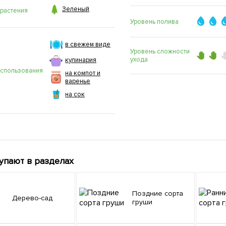

Зеленый
 растения
Уровень полива
в свежем виде
Уровень сложности
ухода
кулинария
использования
на компот и
варенье
на сок
упают в разделах
Поздние сорта
Дерево-сад
груши