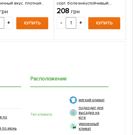
ичный вкус, плотная
сорт, болезнеустойчивый,
Ви
щая мякоть, японская
морозоустойчивый) 1 саженец в
208
грн
грн
(ра
я) 1 саженец в упаковке
упаковке
са
2
+
-
+
КУПИТЬ
КУПИТЬ
-
Расположение
мягкий климат
подходит для
высадки на
Тип климата
я по
юге
умеренный
я по июнь
климат