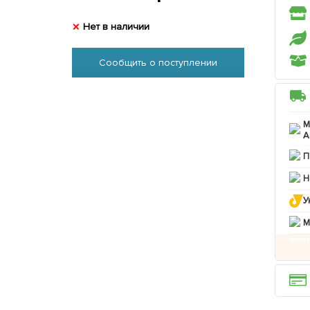
Нет в наличии
Сообщить о поступлении
М
А
П
Н
У
M