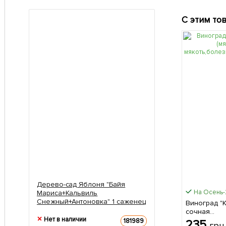
С этим то
Дерево-сад Яблоня "Байя
На Осень
Мариса+Кальвиль
Снежный+Антоновка" 1 саженец
Виноград "К
в упаковке
сочная
Нет в наличии
мякоть,бол
181989
235
грн