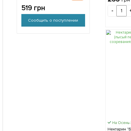
саженец в 
519
грн
-
Сообщить о поступлении
На Осень
Нектарин "Б