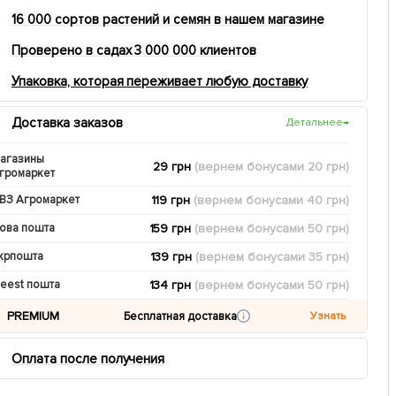
16 000 сортов растений и семян в нашем магазине
Проверено в садах 3 000 000 клиентов
Упаковка, которая переживает любую доставку
Доставка заказов
Детальнее
→
агазины
29 грн
(вернем
бонусами
20
грн)
громаркет
119 грн
(вернем
бонусами
40
грн)
ВЗ Агромаркет
159 грн
(вернем
бонусами
50
грн)
ова пошта
139 грн
(вернем
бонусами
35
грн)
крпошта
134 грн
(вернем
бонусами
50
грн)
eest пошта
PREMIUM
Бесплатная доставка
Узнать
Оплата после получения