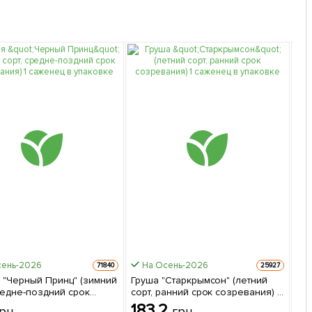
сень-2026
На Осень-2026
Быс
71840
25927
 "Черный Принц" (зимний
Груша "Старкрымсон" (летний
Фи
редне-поздний срок
сорт, ранний срок созревания) 1
(в
ания) 1 саженец в
саженец в упаковке
сл
183.2
3
рн
грн