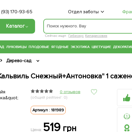
 (93) 170-93-65
Отдел заботы
Фра
Каталог
Сейчас ищут:
Гибискус
Кипарисовик
АД
ЛУКОВИЦЫ
ПЛОДОВЫЕ
ЯГОДНЫЕ
ЭКЗОТИКА
ЦВЕТУЩИЕ
ДЕКОРАТИ
Дерево-сад
Кальвиль Снежный+Антоновка" 1 сажене
0 отзывов
(общий рейтинг: 0)
Артикул : 181989
519
грн
Цена: