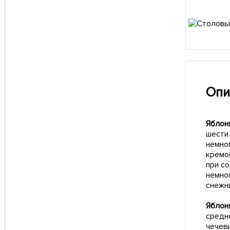
Опи
Яблон
шести 
немно
кремо
при со
немно
снежн
Яблоня
средн
чечеви