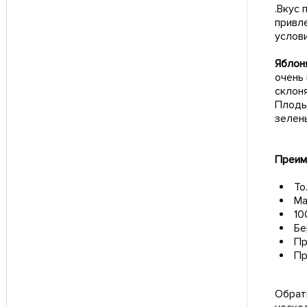
.Вкус
привл
услови
Яблон
очень
склон
Плоды
зелены
Преим
То
Ма
10
Бе
Пр
Пр
Обрат