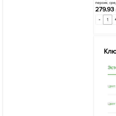
персик, сре
созревания
279.93
упаковке
-
Клю
Эст
Цвет
Цвет