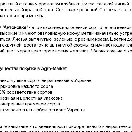
 приятный с тонким ароматом клубники, кисло-сладкий,мягкий
екательный красный цвет. Сок также розовый. Созревает этот
ях до января месяца.
я "Антоновка"
- это классический осенний сорт отечественно
 высокие и имеют оваловидную крону. Ветви изначально устре
яться. Листья вытянутые, зеленые, с резным краем. Цветки д
 округлой, достаточно вытянутой формы, снизу наблюдается
й цвет, через некоторое время желтеют. Яблоки сочные с яр
ущества покупки в Agro-Market
лько лучшие сорта, выращенные в Украине
ркировка каждого сорта
0% соответствие сортов
режная и целостная упаковка
оверенные временем сорта
иживаемость в любом регионе Украины
ите внимание, что внешний вид приобретенного и выращенног