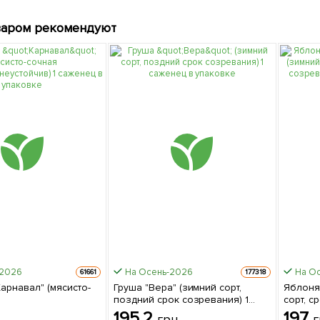
варом рекомендуют
-2026
На Осень-2026
На О
61661
177318
арнавал" (мясисто-
Груша "Вера" (зимний сорт,
Яблоня
поздний срок созревания) 1
сорт, с
езнеустойчив) 1
саженец в упаковке
созрев
195.2
197
грн
г