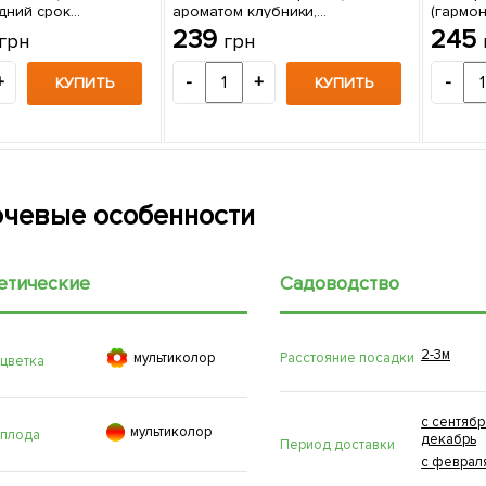
дний срок
ароматом клубники,
(гармон
) 1 саженец в
красномясая) 1 саженец в
хрустя
239
245
грн
грн
упаковке
селекци
+
-
+
-
КУПИТЬ
КУПИТЬ
чевые особенности
етические
Садоводство
2-3м

Расстояние посадки
мультиколор
 цветка
с сентябр

мультиколор
 плода
декабрь
Период доставки
с феврал