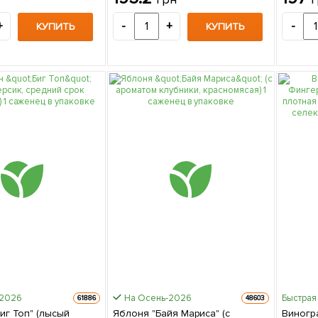
упаковке
упаков
+
-
+
-
КУПИТЬ
КУПИТЬ
-2026
На Осень-2026
Быстрая
61886
48603
иг Топ" (лысый
Яблоня "Байя Мариса" (с
Виногр