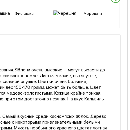
Фисташка
Черешня
ревания. Яблони очень высокие – могут вырасти до
о свисают к земле. Листья мелкие, вытянутые,
ь сильной опушке. Цветки очень большие,
й вес 150-170 грамм, может быть больше. Цвет
ятся медово-золотистыми. Кожица крайне тонкая,
о при этом достаточно нежная. На вкус Кальвиль
и. Самый вкусный среди касномясых яблок. Дерево
расные с некоторыми привлекательными белыми
 грамм. Мякоть необычного красного цвета,плотная