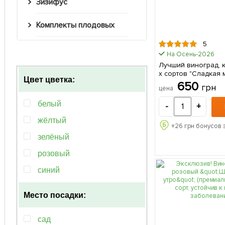
Зизифус
Комплекты плодовых
5
На Осень-2026
Лучший виноград, к
х сортов "Сладкая 
Цвет цветка:
(Sweet moment) 3ш
650
грн
цена
белый
-
+
жёлтый
+
26
грн бонусов 
зелёный
розовый
синий
Место посадки:
сад