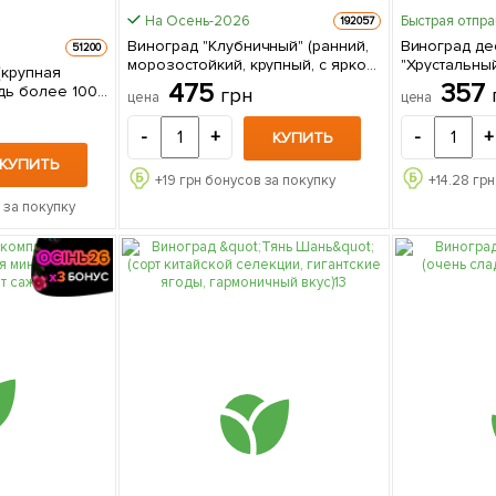
На Осень-2026
Быстрая отпр
192057
Виноград "Клубничный" (ранний,
Виноград де
51200
морозостойкий, крупный, с ярко
"Хрустальны
(крупная
выраженным клубнично-
(укорененны
475
357
здь более 1000
грн
цена
цена
земляничным вкусом) 1 саженец
контейнере) 1 саженец 
в упаковке
упаковке
-
+
-
+
КУПИТЬ
КУПИТЬ
+
19
грн бонусов за покупку
+
14.28
грн
 за покупку