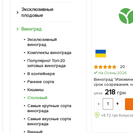
Эксклюзивные
плодовые
Виноград
Эксклюзивный
виноград
Комплекты винограда
Популярно! Топ-20
хитовых винограда
20
На Осень-2026
В контейнере
Виноград "Изюминк
Ранние сорта
срок созревания, 
вкусные плоды) 1 саженец в
Кишмиш
218
грн
цена
упаковке
Столовый
-
+
Самые крупные сорта
винограда
+
8.72
грн бонусов
Самые вкусные сорта
винограда
Винный