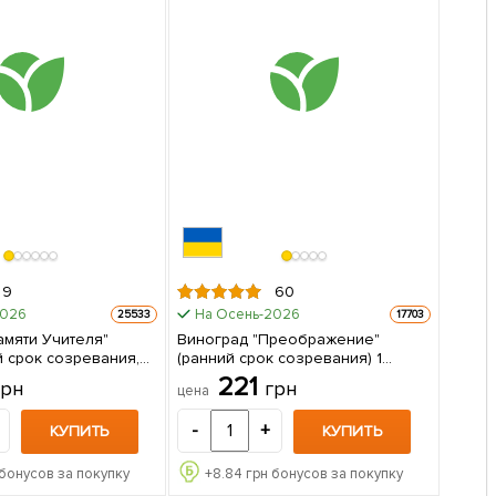
9
60
2026
На Осень-2026
25533
17703
амяти Учителя"
Виноград "Преображение"
й срок созревания,
(ранний срок созревания) 1
ескаются и очень
саженец в упаковке
221
грн
грн
цена
ные) 1 саженец в упаковке
-
+
КУПИТЬ
КУПИТЬ
бонусов за покупку
+
8.84
грн бонусов за покупку