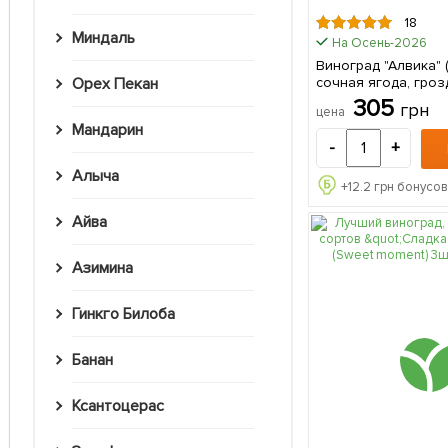
18
Миндаль
На Осень-2026
Виноград "Алвика" 
сочная ягода, гро
Орех Пекан
гр, среднеранний) 1 саженец в
305
грн
цена
упаковке
Мандарин
-
+
Алыча
+
12.2
грн бонусов
Айва
Азимина
Гинкго Билоба
Банан
Ксантоцерас