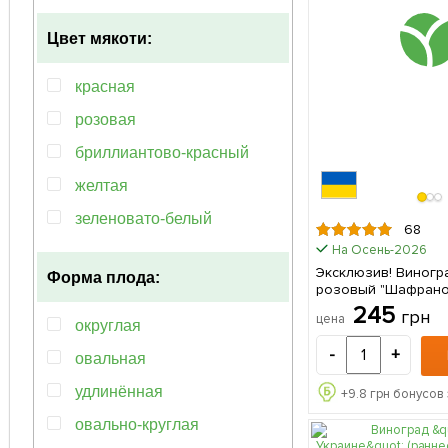
Цвет мякоти:
красная
розовая
бриллиантово-красный
желтая
зеленовато-белый
68
На Осень-2026
белая
Эксклюзив! Виногр
Форма плода:
бордовый
розовый "Шафрано
(премиальный стол
245
грн
зеленая
цена
устойчив к грибко
округлая
заболеваниям) 1 саженец в
мультиколор
-
+
упаковке
овальная
темно-синий
удлинённая
+
9.8
грн бонусов 
фиолетовый
овально-круглая