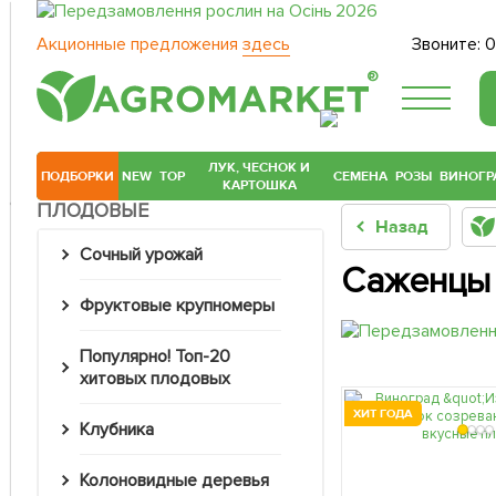
Акционные предложения
здесь
Звоните:
0
®
ЛУК, ЧЕСНОК И
ПОДБОРКИ
NEW
TOP
СЕМЕНА
РОЗЫ
ВИНОГР
КАРТОШКА
ПЛОДОВЫЕ
Назад
Сочный урожай
Саженцы 
Фруктовые крупномеры
Популярно! Топ-20
хитовых плодовых
ХИТ ГОДА
Клубника
Колоновидные деревья