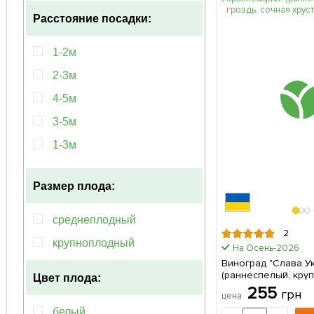
черная
Расстояние посадки:
1-2м
2-3м
4-5м
3-5м
1-3м
50-100см
Размер плода:
среднеплодный
2
крупноплодный
На Осень-2026
Виноград "Слава У
(раннеспелый, круп
Цвет плода:
сочная хрустящая мя
255
грн
цена
саженец в упаковк
белый