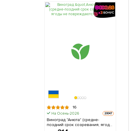
16
На Осень-2026
20047
Виноград "Анюта" (средне-
поздний срок созревания, ягоды
не повреждаются осами) 1