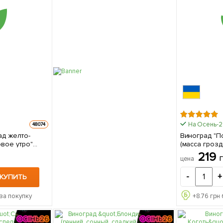
На Осень-
48074
ад желто-
Виноград "П
вое утро"
(масса грозд
овый сорт,
морозоустой
219
цена
вым
болезнестойкий) 1 с
упаковке
-
+
КУПИТЬ
за покупку
+
8.76
грн 