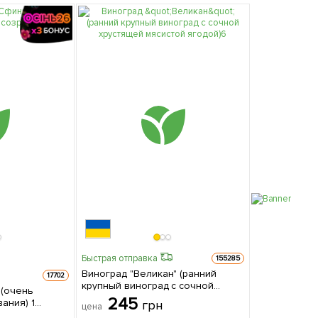
Быстрая отправка
155285
Виноград "Великан" (ранний
17702
крупный виноград с сочной
 (очень
хрустящей мясистой ягодой) 1
245
ания) 1
грн
цена
саженец в упаковке
е