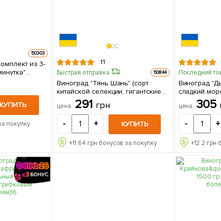
50303
11
омплект из 3-
минутка"
Быстрая отправка
Последний то
50844
т саженцев
Виноград "Тянь Шань" (сорт
Виноград "Д
китайской селекции, гигантские
сладкий моро
ягоды, гармоничный вкус) 1
саженец в у
291
305
грн
КУПИТЬ
цена
цена
саженец в упаковке
-
+
-
+
КУПИТЬ
за покупку
+
11.64
грн бонусов за покупку
+
12.2
грн 