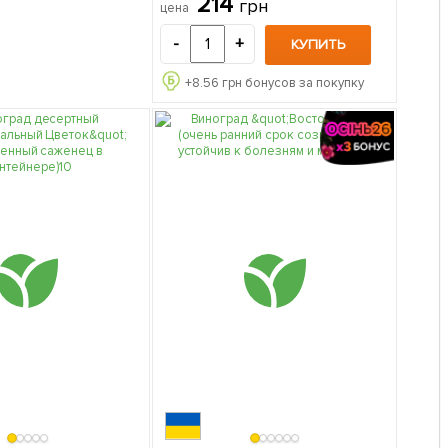
214
грн
цена
саженец в упаковке
-
+
КУПИТЬ
+
8.56
грн бонусов за покупку