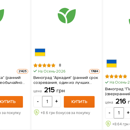
8
На Осень-2026
21425
17684
а" (ранний
Виноград "Аркадия" (ранний срок
необычайно
созревания, один из лучших
На Осень-
сортов в Украине) 1 саженец в
215
Виноград "П
грн
цена
упаковке
(сверхранни
ягоды не тр
216
-
+
КУПИТЬ
КУПИТЬ
цена
круп
-
+
 за покупку
+
8.6
грн бонусов за покупку
+
8.64
грн 