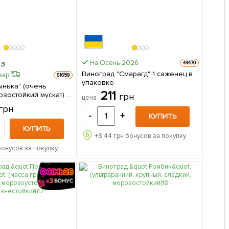
На Осень-2026
44470
3
Виноград "Смарагд" 1 саженец в
вар
61659
упаковке
ынька" (очень
211
зостойкий мускат) 1
грн
цена
паковке
грн
-
+
КУПИТЬ
КУПИТЬ
+
8.44
грн бонусов за покупку
бонусов за покупку