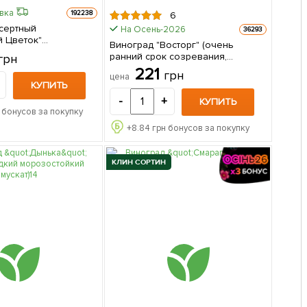
авка
192238
6
сертный
На Осень-2026
36293
й Цветок"
Виноград "Восторг" (очень
й саженец в
ранний срок созревания,
грн
в
устойчив к болезням и морозу) 1
221
грн
цена
саженец в упаковке
КУПИТЬ
-
+
КУПИТЬ
 бонусов за покупку
+
8.84
грн бонусов за покупку
КЛИН СОРТИН