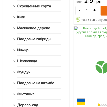
219
грн
цена
Скрещенные сорта
-
+
Киви
+
8.76
грн бонусов
Малиновое дерево
Плодовые гибриды
Инжир
Шелковица
Фундук
Плодовые на штамбе
Фисташка
Дерево-сад