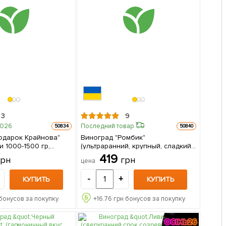
3
9
2026
Последний товар
50834
50840
одарок Крайнова"
Виноград "Ромбик"
и 1000-1500 гр,
(ультраранний, крупный, сладкий,
чив,
морозостойкий) 1 саженец в
419
грн
грн
цена
аженец в
упаковке
-
+
КУПИТЬ
КУПИТЬ
бонусов за покупку
+
16.76
грн бонусов за покупку