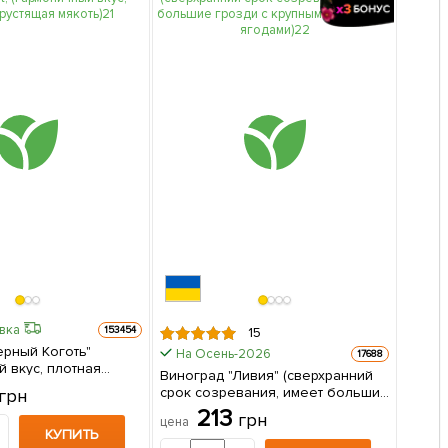
авка
153454
15
ерный Коготь"
На Осень-2026
17688
й вкус, плотная
Виноград "Ливия" (сверхранний
 саженец в
срок созревания, имеет большие
грн
грозди с крупными розовыми
213
грн
цена
ягодами) 1 саженец в упаковке
КУПИТЬ