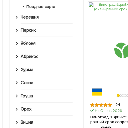
Поздние сорта
Черешня
Персик
Яблоня
Абрикос
Хурма
Слива
Груша
24
Орех
На Осень-2026
Виноград "Сфинкс"
ранний срок созрев
Вишня
саженец в упаковк