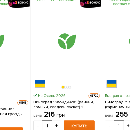
На Осень-2026
Быстрая отпр
63720
Виноград "Блондинка" (ранний,
Виноград "Ч
61668
сочный, сладкий мускат) 1
(гармоничны
краине"
саженец в упаковке
хрустящая мякоть) 1
216
255
ная гроздь,
грн
цена
цена
упаковке
коть) 1
е
-
+
-
+
КУПИТЬ