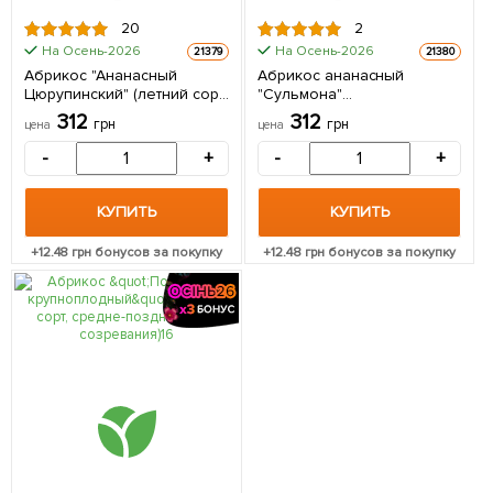
20
2
На Осень-2026
На Осень-2026
21379
21380
Абрикос "Ананасный
Абрикос ананасный
Цюрупинский" (летний сорт,
"Сульмона"
средний срок созревания)
(крупноплодный, поздний
312
312
грн
грн
цена
цена
1 саженец в упаковке
срок созревания) 1
саженец в упаковке
-
+
-
+
КУПИТЬ
КУПИТЬ
+
12.48
грн бонусов за покупку
+
12.48
грн бонусов за покупку