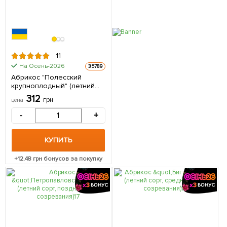
11
На Осень-2026
35789
Абрикос "Полесский
крупноплодный" (летний
сорт, средне-поздний срок
312
грн
цена
созревания) 1 саженец в
упаковке
-
+
КУПИТЬ
+
12.48
грн бонусов за покупку