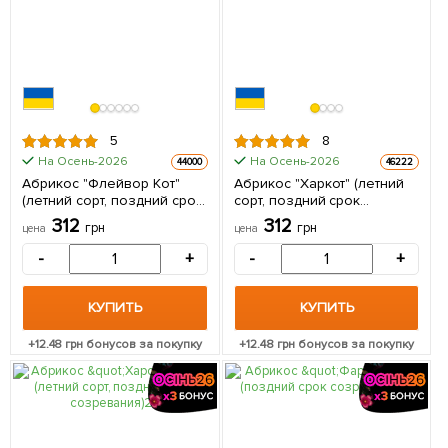
5
8
На Осень-2026
На Осень-2026
44000
46222
Абрикос "Флейвор Кот"
Абрикос "Харкот" (летний
(летний сорт, поздний срок
сорт, поздний срок
созревания) 1 саженец в
созревания) 1 саженец в
312
312
грн
грн
цена
цена
упаковке
упаковке
-
+
-
+
КУПИТЬ
КУПИТЬ
+
12.48
грн бонусов за покупку
+
12.48
грн бонусов за покупку