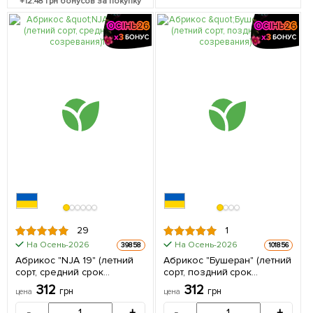
+
12.48
грн бонусов за покупку
29
1
На Осень-2026
На Осень-2026
39858
101856
Абрикос "NJA 19" (летний
Абрикос "Бушеран" (летний
сорт, средний срок
сорт, поздний срок
созревания) 1 саженец в
созревания) 1 саженец в
312
312
грн
грн
цена
цена
упаковке
упаковке