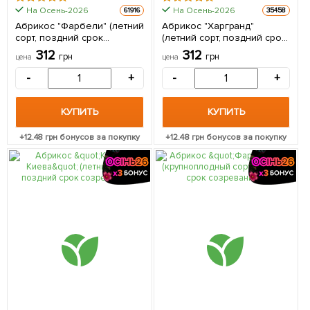
На Осень-2026
На Осень-2026
61916
35458
Абрикос "Фарбели" (летний
Абрикос "Харгранд"
сорт, поздний срок
(летний сорт, поздний срок
созревания) 1 саженец в
созревания) 1 саженец в
312
312
грн
грн
цена
цена
упаковке
упаковке
-
+
-
+
КУПИТЬ
КУПИТЬ
+
12.48
грн бонусов за покупку
+
12.48
грн бонусов за покупку