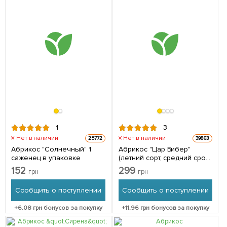
1
3
Нет в наличии
Нет в наличии
25772
39863
Абрикос "Солнечный" 1
Абрикос "Цар Бибер"
саженец в упаковке
(летний сорт, средний срок
созревания) 1 саженец в
152
299
грн
грн
упаковке
Сообщить о поступлении
Сообщить о поступлении
+
6.08
грн бонусов за покупку
+
11.96
грн бонусов за покупку