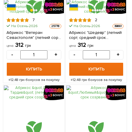
7
2
На Осень-2026
На Осень-2026
25778
39861
Абрикос "Ветеран
Абрикос "Шедевр" (летний
Севастополя" (летний сорт,
сорт, средний срок
поздний срок созревания)
созревания) 1 саженец в
312
312
грн
грн
цена
цена
1 саженец в упаковке
упаковке
-
+
-
+
КУПИТЬ
КУПИТЬ
+
12.48
грн бонусов за покупку
+
12.48
грн бонусов за покупку