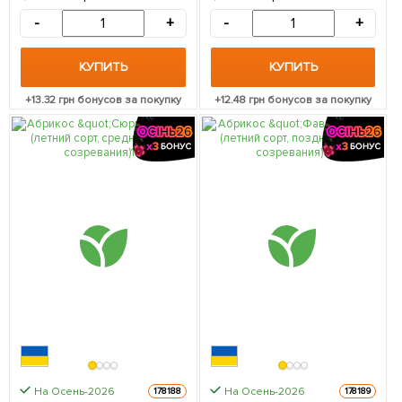
1 саженец в упаковке
созревания) 1 саженец в
упаковке
-
+
-
+
КУПИТЬ
КУПИТЬ
+
13.32
грн бонусов за покупку
+
12.48
грн бонусов за покупку
На Осень-2026
На Осень-2026
178188
178189