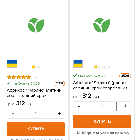
На Осень-2026
35791
6
Абрикос "Ледана" (ранне-
На Осень-2026
61918
средний срок созревания)
Абрикос "Фарлис" (летний
1 саженец в упаковке
312
сорт, поздний срок
грн
цена
созревания) 1 саженец в
312
грн
цена
-
+
упаковке
-
+
КУПИТЬ
КУПИТЬ
+
12.48
грн бонусов за покупку