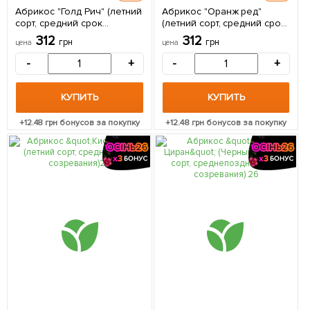
Абрикос "Голд Рич" (летний
Абрикос "Оранж ред"
сорт, средний срок
(летний сорт, средний срок
созревания) 1 саженец в
созревания) 1 саженец в
312
312
грн
грн
цена
цена
упаковке
упаковке
-
+
-
+
КУПИТЬ
КУПИТЬ
+
12.48
грн бонусов за покупку
+
12.48
грн бонусов за покупку