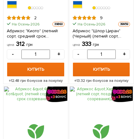
2
9
На Осень-2026
На Осень-2026
39860
39959
Абрикос "Киото" (летний
Абрикос "Шлор Циран"
сорт, средний срок
(Черный) (летний сорт,
созревания) 1 саженец в
среднепоздний срок
312
333
грн
грн
цена
цена
упаковке
созревания) 1 саженец в
упаковке
-
+
-
+
КУПИТЬ
КУПИТЬ
+
12.48
грн бонусов за покупку
+
13.32
грн бонусов за покупку