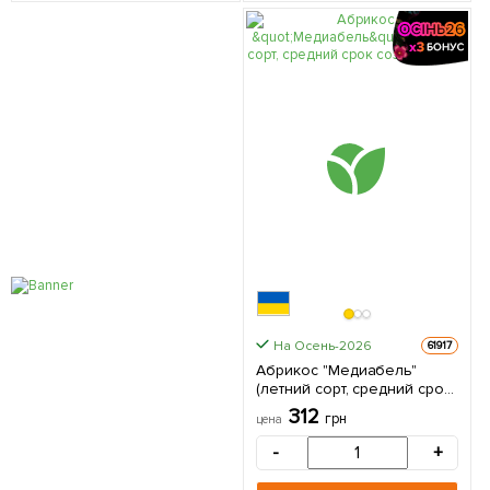
На Осень-2026
61917
Абрикос "Медиабель"
(летний сорт, средний срок
созревания) 1 саженец в
312
грн
цена
упаковке
-
+