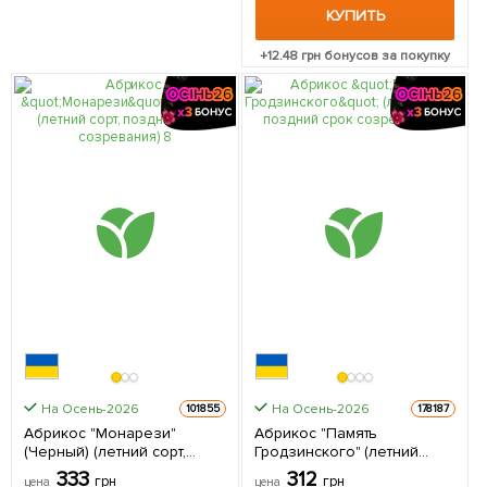
КУПИТЬ
+
12.48
грн бонусов за покупку
На Осень-2026
На Осень-2026
101855
178187
Абрикос "Монарези"
Абрикос "Память
(Черный) (летний сорт,
Гродзинского" (летний
поздний срок созревания)
сорт, поздний срок
333
312
грн
грн
цена
цена