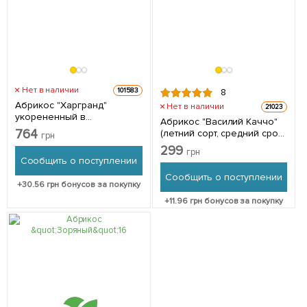
Нет в наличии
101583
8
Абрикос "Харгранд"
Нет в наличии
21023
укорененный в
Абрикос "Василий Каччо"
контейнере (саженец 2
764
(летний сорт, средний срок
грн
года) 1 саженец в упаковке
созревания) 1 саженец в
299
грн
упаковке
Сообщить о поступлении
Сообщить о поступлении
+
30.56
грн бонусов за покупку
+
11.96
грн бонусов за покупку