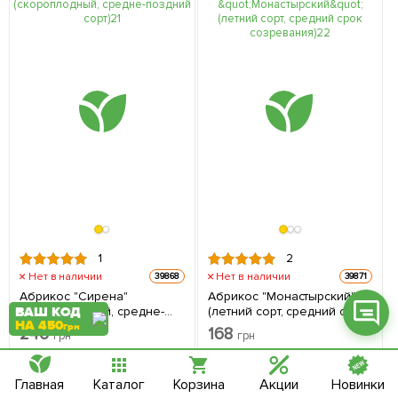
Фейсбук
Телеграм
Вайбер
Інстаграм
Онлайн чат
1
2
Нет в наличии
Нет в наличии
39868
39871
Абрикос "Сирена"
Абрикос "Монастырский"
(скороплодный, средне-
(летний сорт, средний срок
ВАШ КОД
НА 450
поздний сорт) 1 саженец в
созревания) 1 саженец в
грн
246
168
грн
грн
упаковке
упаковке
Сообщить о поступлении
Сообщить о поступлении
Главная
Каталог
Корзина
Акции
Новинки