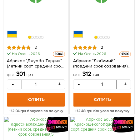
2
2
На Осень-2026
На Осень-2026
39866
43996
Абрикос "Джумбо Тардив"
Абрикос "Любимый"
(летний сорт, средний срок
(поздний срок созрвания) 1
созревания) 1 саженец в
саженец в упаковке
301
312
грн
грн
цена
цена
упаковке
-
+
-
+
КУПИТЬ
КУПИТЬ
+
12.04
грн бонусов за покупку
+
12.48
грн бонусов за покупку