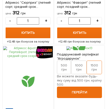
Абрикос "Сюрприз" (летний
Абрикос "Фаворит" (летний
сорт, средний срок
сорт, поздний срок
созревания) 1 саженец в
созревания) 1 саженец в
312
312
грн
грн
цена
цена
упаковке
упаковке
-
+
-
+
КУПИТЬ
КУПИТЬ
+
12.48
грн бонусов за покупку
+
12.48
грн бонусов за покупку
Подарунковий сертифікат
"Агродарунок"
500
1000
1500
2
грн
грн
грн
Ви можете вказати будь-
яку суму від 500 грн, кратну
500.
ПЕРЕЙТИ