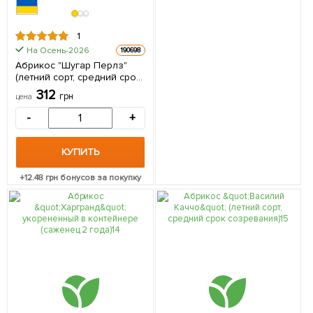
1
На Осень-2026
190698
Абрикос "Шугар Перлз"
(летний сорт, средний срок
созревания) 1 саженец в
312
грн
цена
упаковке
-
+
КУПИТЬ
+
12.48
грн бонусов за покупку