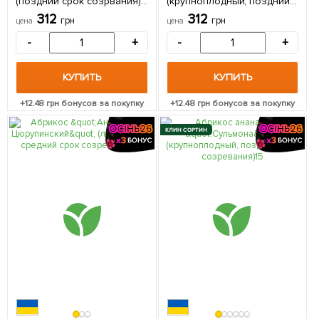
(поздний срок созрвания) 1
(крупноплодный, поздний
саженец в упаковке
срок созрвания) 1 саженец
312
312
грн
грн
цена
цена
в упаковке
-
+
-
+
КУПИТЬ
КУПИТЬ
+
12.48
грн бонусов за покупку
+
12.48
грн бонусов за покупку
КЛИН СОРТИН