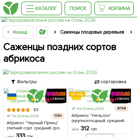
КАТАЛОГ
ПОИСК
КОРЗИНА
Назад
Саженцы плодовых деревьев
Саженцы поздних сортов
абрикоса
Фильтры
сортировка
ХИТ ГОДА
На Осень-2026
187508
83
Абрикос "Нельсон"
На Осень-2026
15763
(крупноплодный, средний
Абрикос "Черный Принц"
срок созревания) 1
312
(летний сорт, средний срок
грн
цена
саженец в упаковке
созревания) 1 саженец в
333
грн
цена