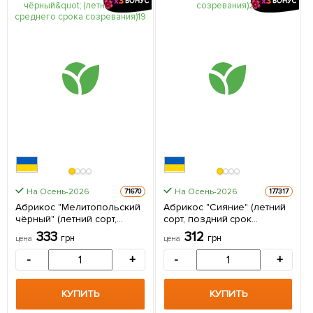
На Осень-2026
На Осень-2026
71670
177317
Абрикос "Мелитопольский
Абрикос "Сияние" (летний
чёрный" (летний сорт,
сорт, поздний срок
среднего срока
созревания) 1 саженец в
333
312
грн
грн
цена
цена
созревания) 1 саженец в
упаковке
упаковке
-
+
-
+
КУПИТЬ
КУПИТЬ