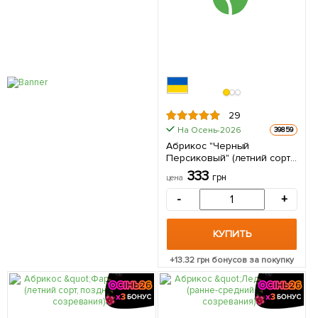
29
На Осень-2026
39859
Абрикос "Черный
Персиковый" (летний сорт,
поздний срок созревания)
333
грн
цена
1 саженец в упаковке
-
+
КУПИТЬ
+
13.32
грн бонусов за покупку