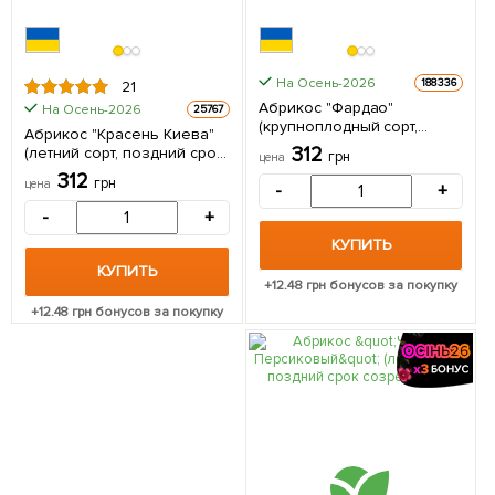
На Осень-2026
188336
21
Абрикос "Фардао"
На Осень-2026
25767
(крупноплодный сорт,
Абрикос "Красень Киева"
поздний срок созревания)
312
(летний сорт, поздний срок
грн
цена
1 саженец в упаковке
созревания) 1 саженец в
312
грн
цена
-
+
упаковке
-
+
КУПИТЬ
КУПИТЬ
+
12.48
грн бонусов за покупку
+
12.48
грн бонусов за покупку