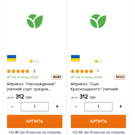
2
1
На Осень-2026
На Осень-2026
46280
53332
Абрикос "Наслаждение"
Абрикос "Сын
(летний сорт, средне-
Краснощекого" (летний
поздний срок созревания)
сорт, средний срок
312
312
грн
грн
цена
цена
1 саженец в упаковке
созревания) 1 саженец в
упаковке
-
+
-
+
КУПИТЬ
КУПИТЬ
+
12.48
грн бонусов за покупку
+
12.48
грн бонусов за покупку