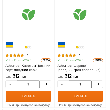
1
1
На Осень-2026
На Осень-2026
52234
179966
Абрикос "Харогем" (летний
Абрикос "Фаркло"
сорт, поздний срок
(поздний срок созрвания) 1
созревания) 1 саженец в
саженец в упаковке
312
312
грн
грн
цена
цена
упаковке
-
+
-
+
КУПИТЬ
КУПИТЬ
+
12.48
грн бонусов за покупку
+
12.48
грн бонусов за покупку