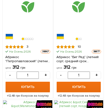
3
10
На Осень-2026
На Осень-2026
39867
39877
Абрикос
Абрикос "Биг Ред" (летний
"Петропавловский" (летний
сорт, средний срок
сорт, поздний срок
созревания) 1 саженец в
312
312
грн
грн
цена
цена
созревания) 1 саженец в
упаковке
упаковке
-
+
-
+
КУПИТЬ
КУПИТЬ
+
12.48
грн бонусов за покупку
+
12.48
грн бонусов за покупку