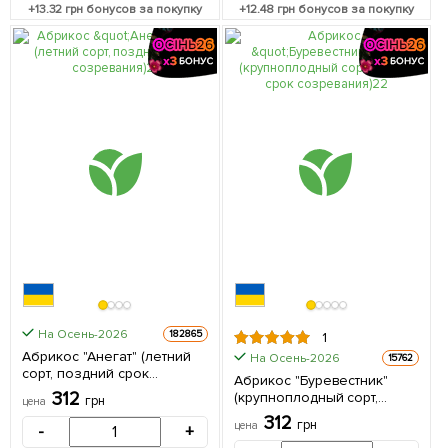
+
13.32
грн бонусов за покупку
+
12.48
грн бонусов за покупку
На Осень-2026
182865
1
Абрикос "Анегат" (летний
На Осень-2026
15762
сорт, поздний срок
Абрикос "Буревестник"
созревания) 1 саженец в
312
(крупноплодный сорт,
грн
цена
упаковке
ранний срок созревания) 1
312
грн
цена
-
+
саженец в упаковке