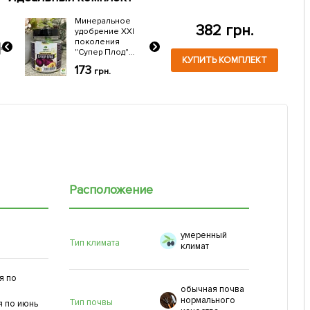
затор
Минеральное
382 грн.
удобрение ХХI
Н
поколения
"Супер Плод"
КУПИТЬ КОМПЛЕКТ
анная
Прозрачная
173
грн.
банка -
20г
прозрачное
качество ТМ
"AGRO-X" 120г
Расположение
умеренный
Тип климата
климат
я по
обычная почва
нормального
Тип почвы
я по июнь