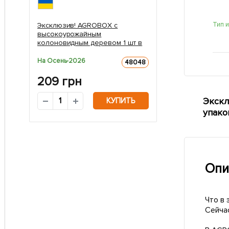
Тип 
Эксклюзив! AGROBOX с
высокоурожайным
колоновидным деревом 1 шт в
упаковке
На Осень-2026
48048
209
грн
Экскл
КУПИТЬ
упако
Опи
Что в
Сейча