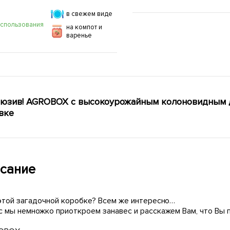
в свежем виде
использования
на компот и
варенье
юзив! AGROBOX с высокоурожайным колоновидным д
вке
сание
 этой загадочной коробке? Всем же интересно…
с мы немножко приоткроем занавес и расскажем Вам, что Вы