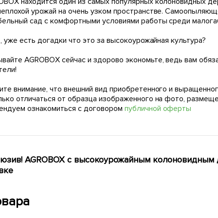
OBOX находится один из самых популярных колоновидных дер
неплохой урожай на очень узком пространстве. Самоопыляюще
бельный сад с комфортными условиями работы среди малогаба
, уже есть догадки что это за высокоурожайная культура?
ывайте AGROBOX сейчас и здорово экономьте, ведь вам обяза
тели!
ите внимание, что внешний вид приобретенного и выращенног
лько отличаться от образца изображенного на фото, размещ
ендуем ознакомиться с договором
публичной оферты
юзив! AGROBOX с высокоурожайным колоновидным д
вке
овара