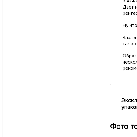
В AGR
Дает 
рента
Ну что
Заказ
так хо
Обрат
неско
реком
Экскл
упако
Фото т