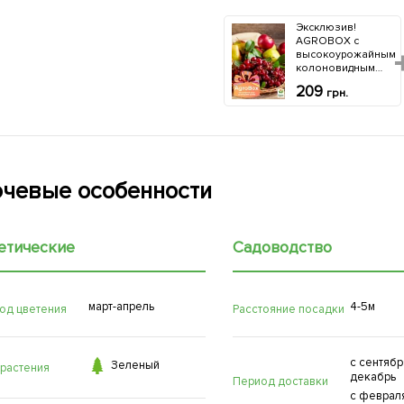
Эксклюзив!
Био катали
AGROBOX с
роста
высокоурожайным
"КОРНЕВИ
колоновидным
АГР"
деревом
Лимитиров
209
261
грн.
грн.
серия ТМ
"AGRO-X" 1
чевые особенности
етические
Садоводство
март-апрель
4-5м
од цветения
Расстояние посадки
с сентябр

Зеленый
 растения
декабрь
Период доставки
с феврал