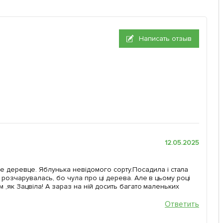
Написать отзыв
12.05.2025
 деревце. Яблунька невідомого сорту.Посадила і стала
ть розчарувалась, бо чула про ці дерева. Але в цьому році
тім ,як Зацвіла! А зараз на ній досить багато маленьких
Ответить