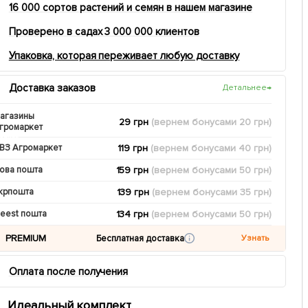
16 000 сортов растений и семян в нашем магазине
Проверено в садах 3 000 000 клиентов
Упаковка, которая переживает любую доставку
Доставка заказов
Детальнее
→
агазины
29 грн
(вернем
бонусами
20
грн)
громаркет
119 грн
(вернем
бонусами
40
грн)
ВЗ Агромаркет
159 грн
(вернем
бонусами
50
грн)
ова пошта
139 грн
(вернем
бонусами
35
грн)
крпошта
134 грн
(вернем
бонусами
50
грн)
eest пошта
PREMIUM
Бесплатная доставка
Узнать
Оплата после получения
Идеальный комплект