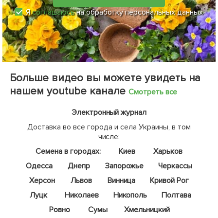
Я
соглашаюсь
на обработку персональных данных
Больше видео вы можете увидеть на
нашем youtube канале
Смотреть все
Электронный журнал
Доставка во все города и села Украины, в том
числе:
Семена в городах:
Киев
Харьков
Одесса
Днепр
Запорожье
Черкассы
Херсон
Львов
Винница
Кривой Рог
Луцк
Николаев
Никополь
Полтава
Ровно
Сумы
Хмельницкий