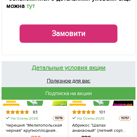
можна
тут
Замовити
Детальные условия акции
Полезное для вас
Подписка на акции
вигідна
ХИТ ГОДА
ХИТ ГОДА
знижка
83
101
На Осень-2026
На Осень-2026
15779
15757
Черешня "Мелитопольская
Абрикос "Шалах
черная" крупноплодная
ананасный" (летний сорт,
(летний сорт, ранне-средний
ранний срок созревания) 1