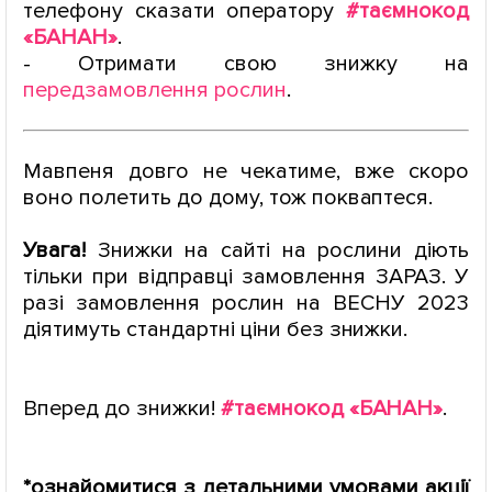
телефону сказати оператору
#таємнокод
«БАНАН»
.
- Отримати свою знижку на
передзамовлення рослин
.
Мавпеня довго не чекатиме, вже скоро
воно полетить до дому, тож покваптеся.
Увага!
Знижки на сайті на рослини діють
тільки при відправці замовлення ЗАРАЗ. У
разі замовлення рослин на ВЕСНУ 2023
діятимуть стандартні ціни без знижки.
Вперед до знижки!
#таємнокод «БАНАН»
.
*
ознайомитися з детальними умовами акції