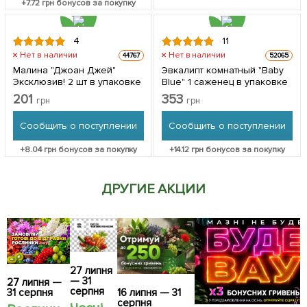
+
7.72
грн бонусов за покупку
4
11
Нет в наличии
Нет в наличии
44767
52065
Малина "Джоан Джей"
Эвкалипт комнатный "Baby
Эксклюзив! 2 шт в упаковке
Blue" 1 саженец в упаковке
201
353
грн
грн
Сообщить о поступлении
Сообщить о поступлении
+
8.04
грн бонусов за покупку
+
14.12
грн бонусов за покупку
ДРУГИЕ АКЦИИ
27 липня
— 31
27 липня —
серпня
31 серпня
16 липня — 31
серпня