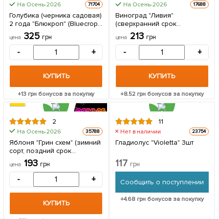
На Осень-2026
На Осень-2026
71704
17688
КРУПНОМЕР
Голубика (черника садовая)
Виноград "Ливия"
2 года "Блюкроп" (Bluecrop)
(сверхранний срок
С2 высота 50-60см 1
созревания, имеет
325
213
грн
грн
цена
цена
саженец в упаковке
большие грозди с
крупными розовыми
-
+
-
+
ягодами) 1 саженец в
упаковке
КУПИТЬ
КУПИТЬ
+
13
грн бонусов за покупку
+
8.52
грн бонусов за покупку
2
11
На Осень-2026
Нет в наличии
35788
23754
Яблоня "Грин схем" (зимний
Гладиолус "Violetta" 3шт
сорт, поздний срок
созревания) 1 шт в
193
117
грн
грн
цена
упаковке
-
+
Сообщить о поступлении
+
4.68
грн бонусов за покупку
КУПИТЬ