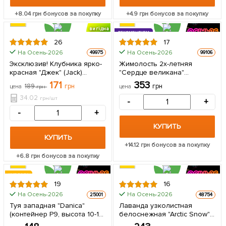
+
8.04
грн бонусов за покупку
+
4.9
грн бонусов за покупку
вигідна
РЕКОМЕНДУЕМ
знижка
26
17
ЦЕНА ЗА
На Осень-2026
На Осень-2026
49975
99106
КРУПНОМЕР
5шт
Эксклюзив! Клубника ярко-
Жимолость 2х-летняя
красная "Джек" (Jack)
"Сердце великана"
(премиальный сорт,
(крупноплодный сорт) С1,5 1
171
353
189
грн
грн
цена
грн
цена
урожайность до 2кг с куста)
саженец в упаковке
5 шт в упаковке
34.02
грн/шт
-
+
-
+
КУПИТЬ
КУПИТЬ
+
14.12
грн бонусов за покупку
+
6.8
грн бонусов за покупку
ХИТ ГОДА
19
16
На Осень-2026
На Осень-2026
25001
48754
Туя западная "Danica"
Лаванда узколистная
(контейнер Р9, высота 10-12
белоснежная "Arctic Snow"
см) 1 саженец в упаковке
(контейнер Р9) 1 саженец в