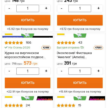
148
243
грн
грн
цена
цена
упаковке
-
+
-
+
КУПИТЬ
КУПИТЬ
+
5.92
грн бонусов за покупку
+
9.72
грн бонусов за покупку
МОРОЗОСТОЙКИЙ
2Х ЛЕТНИЙ
166
43
ПРИВИТОЙ
20
На Осень-2026
Быстрая отправка
42996
47680
Хурма на виргинском
Эксклюзив! Фисташка
морозостойком подвое
"Амелия" (Amelia)
"Божий дар" высший сорт!
(высокоурожайный,
573
391
716
грн
грн
цена
грн
цена
2х-летний саженец в
морозостойкий сорт) 1
упаковке
саженец в упаковке
-
+
-
+
КУПИТЬ
КУПИТЬ
+
22.91
грн бонусов за покупку
+
15.64
грн бонусов за покупку
24
15