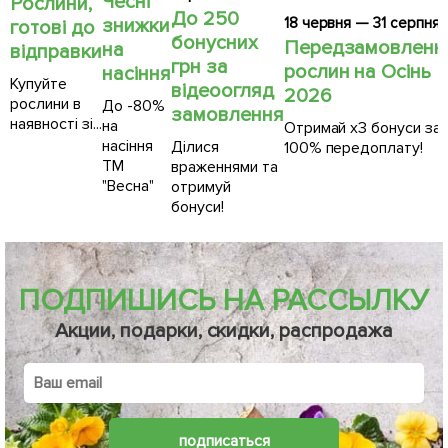
Чесні
Рослини,
До 250
18 червня — 31 серпня
знижки
готові до
бонусних
Передзамовленн
на
відправки
грн за
рослин на Осінь
насіння
Купуйте
відеоогляд
2026
рослини в
До -80%
замовлення
наявності зі...
на
Отримай х3 бонуси за
насіння
Ділися
100% передоплату!
ТМ
враженнями та
"Весна"
отримуй
бонуси!
ПОДПИШИСЬ НА РАССЫЛКУ
Акции, подарки, скидки, распродажа
подписаться