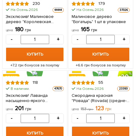
230
179
На Осень-2026
На Осень-2026
44444
37026
Эксклюзив! Малиновое
Малиновое дерево
дерево "Королевская
"Богатырь" 1 шт в упаковке
власть" (премиальный сорт)
180
165
грн
грн
цена
цена
1 шт в упаковке
-
+
-
+
КУПИТЬ
КУПИТЬ
+
7.2
грн бонусов за покупку
+
6.6
грн бонусов за покупку
20
ХИТ ГОДА
ХИТ ГОДА
118
55
В наличии.
На Осень-2026
47670
23393
Эксклюзив! Лаванда
Смородина красная
насыщенно-яркого
"Ровада" (Rovada) (средне-
фиолетового цвета
поздний срок созревания,
201
123
грн
153
грн
цена
цена
грн
"Матильда" (Matilda)
имеет крупные, твердые и
(премиальный,
блестящие ягоды) 1
-
+
-
+
вечнозеленый,
саженец в упаковке
морозостойкий сорт) 1
саженец в упаковке
КУПИТЬ
КУПИТЬ