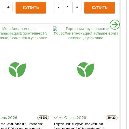
пр
+
-
+
-
КУПИТЬ
КУПИТЬ
бол
уп
сень-2026
На Осень-2026
48502
38423
пельсиновая "Granada"
Гортензия крупнолистная
нер Р9) (Корневище) 1
"Хамелеон" (Chameleon) 1