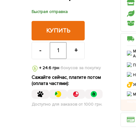
Быстрая отправка
КУПИТЬ
-
+
М
А
П
+ 24.6 грн
бонусов за покупку
Н
Сажайте сейчас, платите потом
(оплата частями):
У
M
Доступно для заказов от 1000 грн.