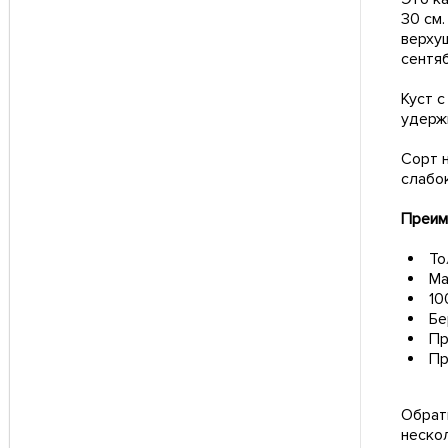
30 см
верху
сентя
Куст с
удерж
Сорт 
слабок
Преим
То
Ма
10
Бе
Пр
Пр
Обрат
неско