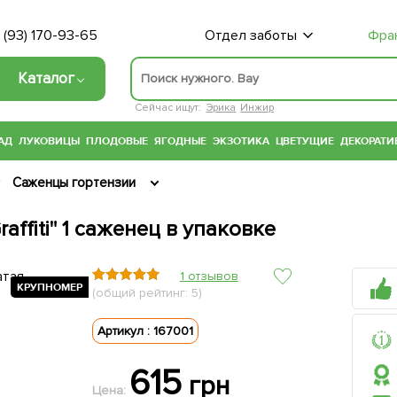
 (93) 170-93-65
Отдел заботы
Фра
Каталог
Сейчас ищут:
Эрика
Инжир
АД
ЛУКОВИЦЫ
ПЛОДОВЫЕ
ЯГОДНЫЕ
ЭКЗОТИКА
ЦВЕТУЩИЕ
ДЕКОРАТИ
Саженцы гортензии
affiti" 1 саженец в упаковке
1 отзывов
КРУПНОМЕР
КРУПНОМЕР
КРУПНОМЕР
КРУПНОМЕР
КРУПНОМЕР
КРУПНОМЕР
(общий рейтинг: 5)
Артикул : 167001
615
грн
Цена: