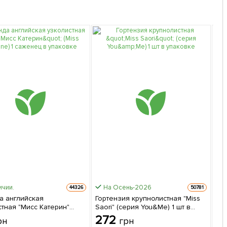
ичии.
На Осень-2026
44326
50781
а английская
Гортензия крупнолистная "Miss
Эк
тная "Мисс Катерин"
Saori" (серия You&Me) 1 шт в
ги
aterine) 1 саженец в
упаковке
"Ко
272
2
рн
грн
ке
Dre