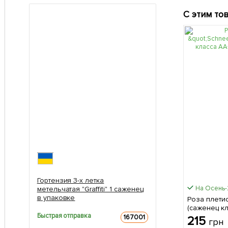
С этим то
Гортензия 3-х летка
На Осень
метельчатая "Graffiti" 1 саженец
в упаковке
Роза плетис
(саженец к
Быстрая отправка
сорт 1 шт в
167001
215
грн