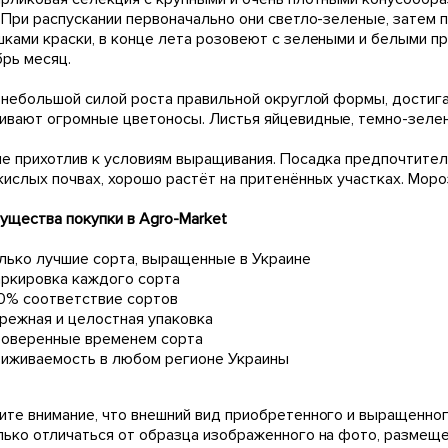
. При распускании первоначально они светло-зеленые, зате
шками краски, в конце лета розовеют с зелеными и белыми п
брь месяц.
 небольшой силой роста правильной округлой формы, достига
ивают огромные цветоносы. Листья яйцевидные, темно-зелен
не прихотлив к условиям выращивания. Посадка предпочтите
ислых почвах, хорошо растёт на притенённых участках. Мороз
ущества покупки в Agro-Market
лько лучшие сорта, выращенные в Украине
ркировка каждого сорта
0% соответствие сортов
режная и целостная упаковка
оверенные временем сорта
иживаемость в любом регионе Украины
ите внимание, что внешний вид приобретенного и выращенног
лько отличаться от образца изображенного на фото, размещ