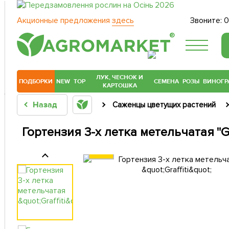
Акционные предложения
здесь
Звоните:
0
®
ЛУК, ЧЕСНОК И
ПОДБОРКИ
NEW
TOP
СЕМЕНА
РОЗЫ
ВИНОГР
КАРТОШКА
Назад
Саженцы цветущих растений
Гортензия 3-х летка метельчатая "Gr