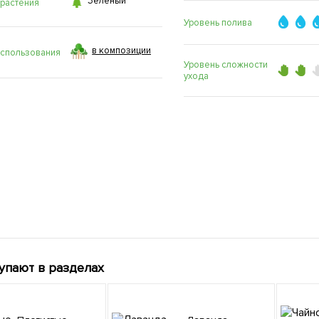

Зеленый
 растения
Уровень полива
в композиции
использования
Уровень сложности
ухода
упают в разделах