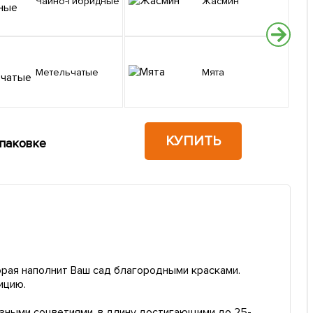
Чайно-гибридные
Жасмин
Метельчатые
Мята
КУПИТЬ
упаковке
орая наполнит Ваш сад благородными красками.
ицию.
азными соцветиями, в длину достигающими до 25-