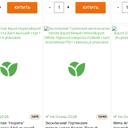
+
-
+
-
КУПИТЬ
КУПИТЬ
-2026
На Осень-2026
На О
20976
103400
тая "Норита"
Эксклюзив! Гортензия
Мята А
ласса АА+) высший
метельчатая белая "Белый
(контей