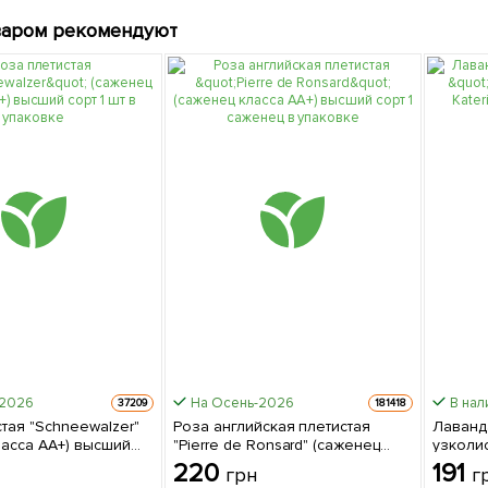
варом рекомендуют
-2026
На Осень-2026
В нал
37209
181418
тая "Schneewalzer"
Роза английская плетистая
Лаванд
ласса АА+) высший
"Pierre de Ronsard" (саженец
узколис
 упаковке
класса АА+) высший сорт 1
(Miss K
220
191
грн
г
саженец в упаковке
упаков