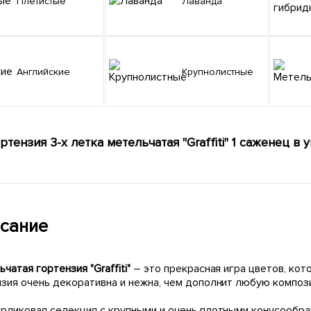
Плетистые
Лаванда
Английские
Крупнолистные
ртензия 3-х летка метельчатая "Graffiti" 1 саженец в 
сание
чатая гортензия "Graffiti"
– это прекрасная игра цветов, кот
нзия очень декоративна и нежна, чем дополнит любую композ
арликовая селекция с крупными и очень плотными конусообр