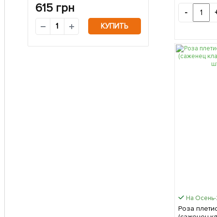
615
грн
-
КУПИТЬ
На Осень
Роза плетис
(саженец к