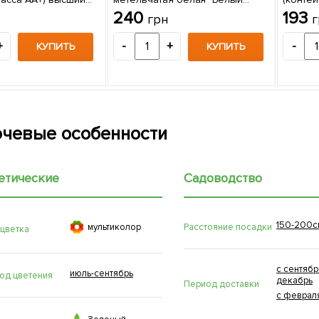
 упаковке
гипноз" (White Hypnose)
сажене
240
193
грн
г
(морозостойкий сорт)
(контейнер P9) 1 саженец в
+
-
+
-
КУПИТЬ
КУПИТЬ
упаковке
чевые особенности
етические
Садоводство
150-200с

Расстояние посадки
мультиколор
 цветка
с сентябр
июль-сентябрь
од цветения
декабрь
Период доставки
с феврал