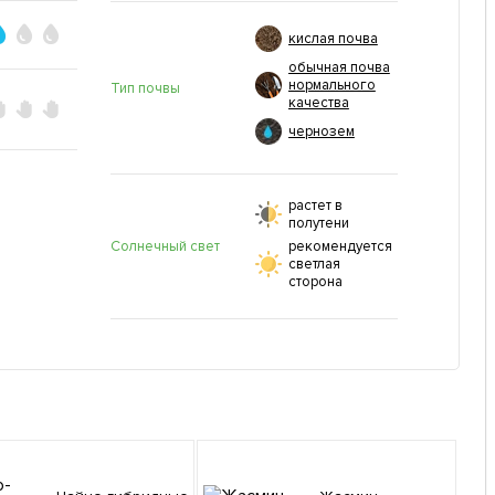
кислая почва
обычная почва
нормального
Тип почвы
качества
чернозем
растет в
полутени
Солнечный свет
рекомендуется
светлая
сторона