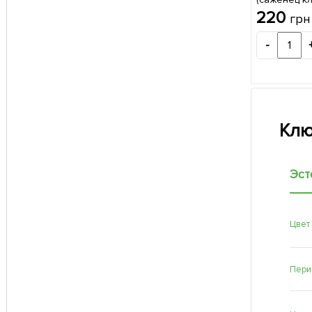
сорт 1 шт в
220
грн
-
Клю
Эст
Цвет
Пери