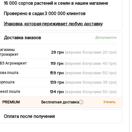
16 000 сортов растений и семян в нашем магазине
Проверено в садах 3 000 000 клиентов
Упаковка, которая переживает любую доставку
Доставка заказов
Детальнее
→
агазины
29 грн
(вернем
бонусами
20
грн)
громаркет
119 грн
(вернем
бонусами
40
грн)
ВЗ Агромаркет
159 грн
(вернем
бонусами
50
грн)
ова пошта
139 грн
(вернем
бонусами
35
грн)
крпошта
134 грн
(вернем
бонусами
50
грн)
eest пошта
PREMIUM
Бесплатная доставка
Узнать
Оплата после получения