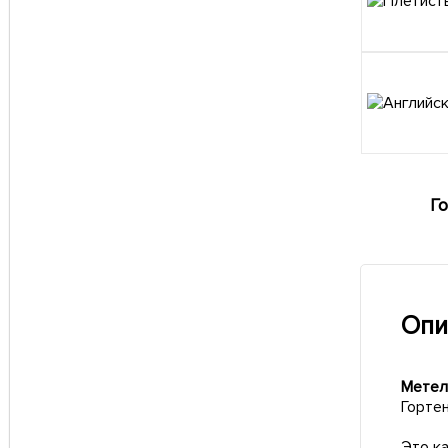
Го
Опи
Метель
Горте
Это к