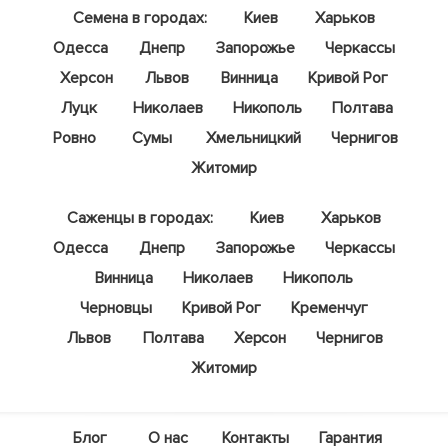
Семена в городах:
Киев
Харьков
Одесса
Днепр
Запорожье
Черкассы
Херсон
Львов
Винница
Кривой Рог
Луцк
Николаев
Никополь
Полтава
Ровно
Сумы
Хмельницкий
Чернигов
Житомир
Саженцы в городах:
Киев
Харьков
Одесса
Днепр
Запорожье
Черкассы
Винница
Николаев
Никополь
Черновцы
Кривой Рог
Кременчуг
Львов
Полтава
Херсон
Чернигов
Житомир
Блог
О нас
Контакты
Гарантия