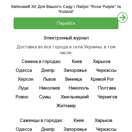
Квітковий Хіт Для Вашого Саду | Ліатріс "Rose Purple" та
"Kobold"
Перейти
Электронный журнал
Доставка во все города и села Украины, в том
числе:
Семена в городах:
Киев
Харьков
Одесса
Днепр
Запорожье
Черкассы
Херсон
Львов
Винница
Кривой Рог
Луцк
Николаев
Никополь
Полтава
Ровно
Сумы
Хмельницкий
Чернигов
Житомир
Саженцы в городах:
Киев
Харьков
Одесса
Днепр
Запорожье
Черкассы