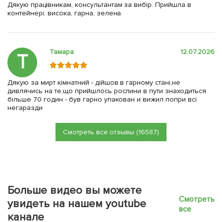
Дякую працівникам, консультантам за вибір. Прийшла в
контейнері, висока, гарна, зелена.
Тамара
12.07.2026
Т
Дякую за мирт кімнатний - дійшов в гарному стані,не
дивлячись на те,що прийшлось рослини в пути знаходиться
більше 70 годин - був гарно упакован и вижил попри всі
негаразди
Смотреть все отзывы (16587)
Больше видео вы можете
Смотреть
увидеть на нашем youtube
все
канале