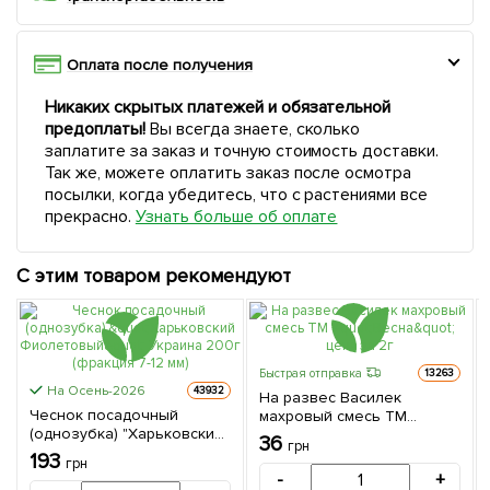
Оплата после получения
Никаких скрытых платежей и обязательной
предоплаты!
Вы всегда знаете, сколько
заплатите за заказ и точную стоимость доставки.
Так же, можете оплатить заказ после осмотра
посылки, когда убедитесь, что с растениями все
прекрасно.
Узнать больше об оплате
С этим товаром рекомендуют
Быстрая отправка
13263
На Осень-2026
43932
На развес Василек
Чеснок посадочный
махровый смесь ТМ
(однозубка) "Харьковский
"Весна" цена за 2г
36
грн
Фиолетовый" Украина
193
грн
200г (фракция 7-12 мм)
-
+