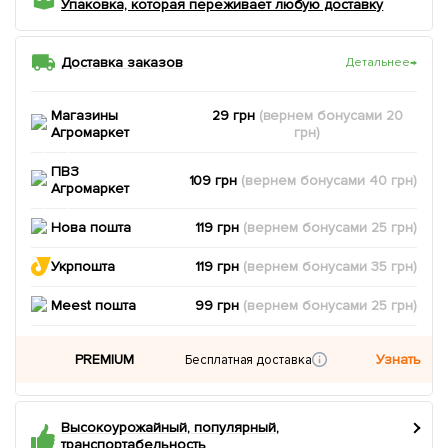
Упаковка, которая переживает любую доставку
Доставка заказов
Детальнее
→
Магазины
29 грн
(вернем
бонусами
20
Агромаркет
грн)
ПВЗ
109 грн
(вернем
бонусами
40
грн)
Агромаркет
Нова пошта
119 грн
(вернем
бонусами
25
грн)
Укрпошта
119 грн
(вернем
бонусами
35
грн)
Meest пошта
99 грн
(вернем
бонусами
25
грн)
PREMIUM
Узнать
Бесплатная доставка
Высокоурожайный, популярный,
транспортабельность