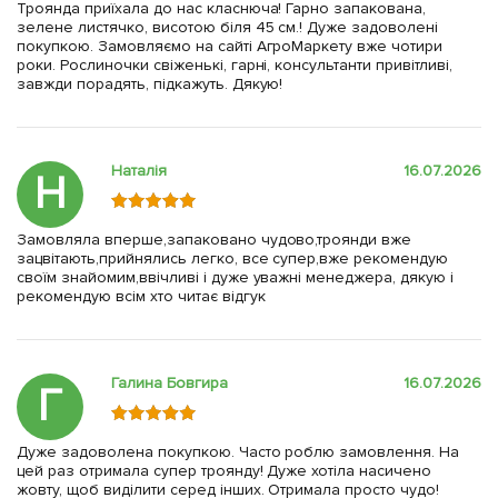
Троянда приїхала до нас класнюча! Гарно запакована,
зелене листячко, висотою біля 45 см.! Дуже задоволені
покупкою. Замовляємо на сайті АгроМаркету вже чотири
роки. Рослиночки свіженькі, гарні, консультанти привітливі,
завжди порадять, підкажуть. Дякую!
Наталія
16.07.2026
Н
Замовляла вперше,запаковано чудово,троянди вже
зацвітають,прийнялись легко, все супер,вже рекомендую
своїм знайомим,ввічливі і дуже уважні менеджера, дякую і
рекомендую всім хто читає відгук
Галина Бовгира
16.07.2026
Г
Дуже задоволена покупкою. Часто роблю замовлення. На
цей раз отримала супер троянду! Дуже хотіла насичено
жовту, щоб виділити серед інших. Отримала просто чудо!