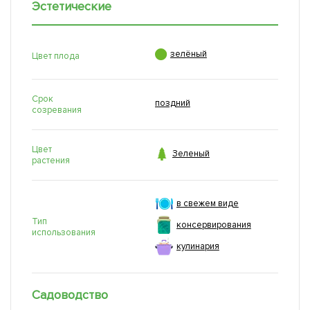
Эстетические

зелёный
Цвет плода
Срок
поздний
созревания
Цвет

Зеленый
растения
в свежем виде
Тип
консервирования
использования
кулинария
Садоводство