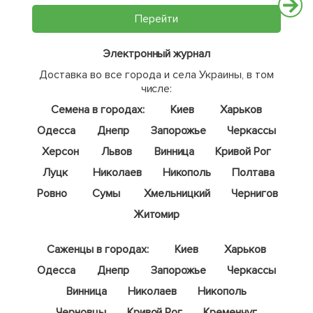
Перейти
Электронный журнал
Доставка во все города и села Украины, в том
числе:
Семена в городах:
Киев
Харьков
Одесса
Днепр
Запорожье
Черкассы
Херсон
Львов
Винница
Кривой Рог
Луцк
Николаев
Никополь
Полтава
Ровно
Сумы
Хмельницкий
Чернигов
Житомир
Саженцы в городах:
Киев
Харьков
Одесса
Днепр
Запорожье
Черкассы
Винница
Николаев
Никополь
Черновцы
Кривой Рог
Кременчуг