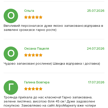
Ольга
25.07.2026
О
Ввічливий персонал,все дуже якісно запаковано,відправка в
заявлені сроки,все гарно росте)
Оксана Пацеля
24.07.2026
О
Чудово запаковані рослинки) Швидка відправка і доставка)
Галина Бовгира
17.07.2026
Г
Троянда приїхала до нас класнюча! Гарно запакована,
зелене листячко, висотою біля 45 см.! Дуже задоволені
покупкою. Замовляємо на сайті АгроМаркету вже чотири