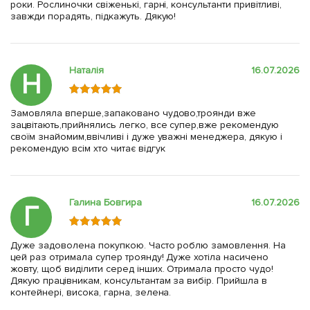
роки. Рослиночки свіженькі, гарні, консультанти привітливі,
завжди порадять, підкажуть. Дякую!
Наталія
16.07.2026
Н
Замовляла вперше,запаковано чудово,троянди вже
зацвітають,прийнялись легко, все супер,вже рекомендую
своїм знайомим,ввічливі і дуже уважні менеджера, дякую і
рекомендую всім хто читає відгук
Галина Бовгира
16.07.2026
Г
Дуже задоволена покупкою. Часто роблю замовлення. На
цей раз отримала супер троянду! Дуже хотіла насичено
жовту, щоб виділити серед інших. Отримала просто чудо!
Дякую працівникам, консультантам за вибір. Прийшла в
контейнері, висока, гарна, зелена.