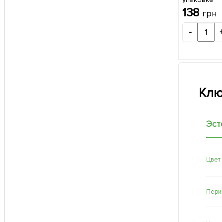
138
грн
-
Клю
Эст
Цвет
Пери