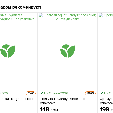
варом рекомендуют
-2026
На Осень-2026
На О
51405
192064
ая "Regale" 1 шт в
Тюльпан "Candy Prince" 2 шт в
Эремуру
упаковке
упаков
148
199
грн