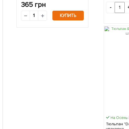
365
грн
-
КУПИТЬ
На Осень
Тюльпан "Daydr
упаковке