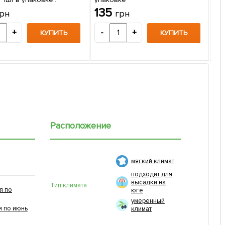
Пи
вище)
135
рн
грн
Ула
(К
2
+
-
+
КУПИТЬ
КУПИТЬ
-
Расположение
мягкий климат
подходит для
высадки на
Тип климата
я по
юге
умеренный
я по июнь
климат