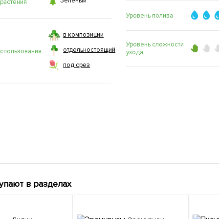

Зеленый
 растения
Уровень полива
в композиции
Уровень сложности
отдельностоящий
использования
ухода
под срез
упают в разделах