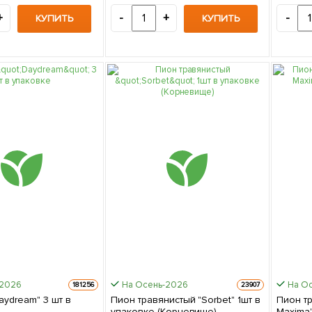
+
-
+
-
КУПИТЬ
КУПИТЬ
-2026
На Осень-2026
На О
181256
23907
eam" 3 шт в
Пион травянистый "Sorbet" 1шт в
Пион тр
упаковке (Корневище)
Maxima"