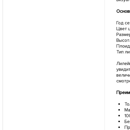
Основ
Год с
Цвет 
Размер
Высота
Плоид
Тип л
Лилей
увиди
велич
смотр
Преим
То
Ма
10
Бе
Пр