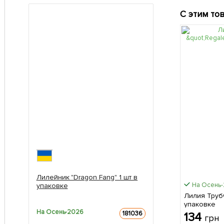
С этим то
Лилейник "Dragon Fang" 1 шт в
На Осень
упаковке
Лилия Трубчат
упаковке
На Осень-2026
181036
134
грн