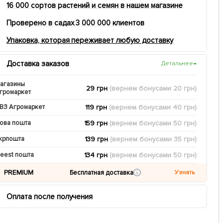
16 000 сортов растений и семян в нашем магазине
Проверено в садах 3 000 000 клиентов
Упаковка, которая переживает любую доставку
Доставка заказов
Детальнее
→
агазины
29 грн
(вернем
бонусами
20
грн)
громаркет
119 грн
(вернем
бонусами
40
грн)
ВЗ Агромаркет
159 грн
(вернем
бонусами
50
грн)
ова пошта
139 грн
(вернем
бонусами
35
грн)
крпошта
134 грн
(вернем
бонусами
50
грн)
eest пошта
PREMIUM
Бесплатная доставка
Узнать
Оплата после получения