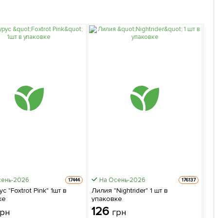
сень-2026
На Осень-2026
17444
176137
с "Foxtrot Pink" 1шт в
Лилия "Nightrider" 1 шт в
Тюл
ке
упаковке
уп
126
1
грн
грн