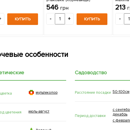
(Корне
546
213
грн
г
+
-
+
-
КУПИТЬ
КУПИТЬ
чевые особенности
етические
Садоводство
50-100см

Расстояние посадки
мультиколор
 цветка
с сентябр
июль-август
од цветения
декабрь
Период доставки
с феврал