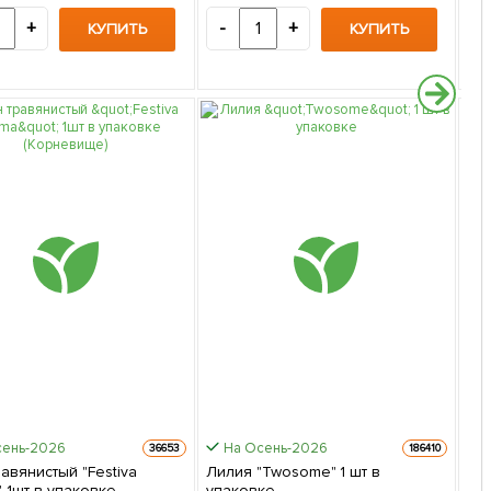
+
-
+
-
КУПИТЬ
КУПИТЬ
сень-2026
На Осень-2026
36653
186410
авянистый "Festiva
Лилия "Twosome" 1 шт в
 1шт в упаковке
упаковке