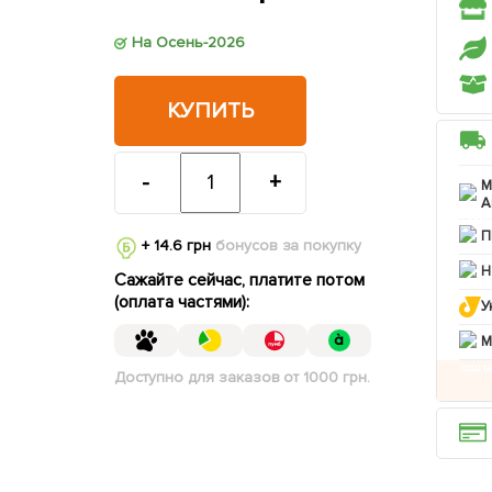
На Осень-2026
КУПИТЬ
-
+
М
А
П
+ 14.6 грн
бонусов за покупку
Н
Сажайте сейчас, платите потом
(оплата частями):
У
M
Доступно для заказов от 1000 грн.