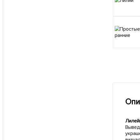
Опи
Лилейн
Вывед
украш
визуа