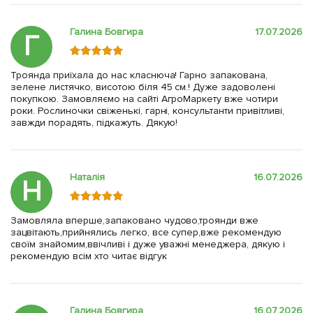
Галина Бовгира
17.07.2026
Г
Троянда приїхала до нас класнюча! Гарно запакована,
зелене листячко, висотою біля 45 см.! Дуже задоволені
покупкою. Замовляємо на сайті АгроМаркету вже чотири
роки. Рослиночки свіженькі, гарні, консультанти привітливі,
завжди порадять, підкажуть. Дякую!
Наталія
16.07.2026
Н
Замовляла вперше,запаковано чудово,троянди вже
зацвітають,прийнялись легко, все супер,вже рекомендую
своїм знайомим,ввічливі і дуже уважні менеджера, дякую і
рекомендую всім хто читає відгук
Галина Бовгира
16.07.2026