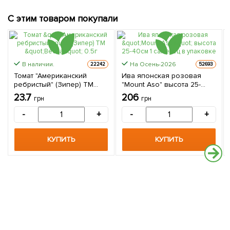
С этим товаром покупали
В наличии.
На Осень-2026
22242
52693
Томат "Американский
Ива японская розовая
ребристый" (Зипер) ТМ
"Mount Aso" высота 25-
"Весна" 0.5г
40см 1 саженец в упаковке
23.7
206
грн
грн
-
+
-
+
КУПИТЬ
КУПИТЬ