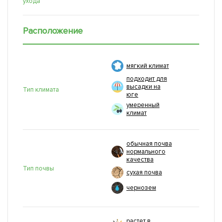
ухода
Расположение
мягкий климат
подходит для
высадки на
Тип климата
юге
умеренный
климат
обычная почва
нормального
качества
Тип почвы
сухая почва
чернозем
растет в