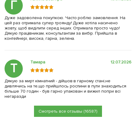
Г
Дуже задоволена покупкою. Часто роблю замовлення. На
цей раз отримала супер троянду! Дуже хотіла насичено
жовту, щоб виділити серед інших. Отримала просто чудо!
Дякую працівникам, консультантам за вибір. Прийшла в
контейнері, висока, гарна, зелена.
Тамара
12.07.2026
Т
Дякую за мирт кімнатний - дійшов в гарному стані,не
дивлячись на те,що прийшлось рослини в пути знаходиться
більше 70 годин - був гарно упакован и вижил попри всі
негаразди
Смотреть все отзывы (16587)