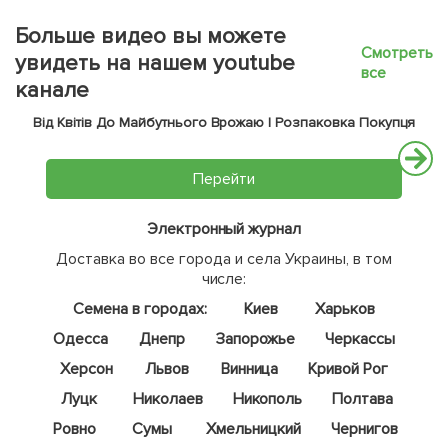
Больше видео вы можете
Смотреть
увидеть на нашем youtube
все
канале
Від Квітів До Майбутнього Врожаю | Розпаковка Покупця
Перейти
Электронный журнал
Доставка во все города и села Украины, в том
числе:
Семена в городах:
Киев
Харьков
Одесса
Днепр
Запорожье
Черкассы
Херсон
Львов
Винница
Кривой Рог
Луцк
Николаев
Никополь
Полтава
Ровно
Сумы
Хмельницкий
Чернигов