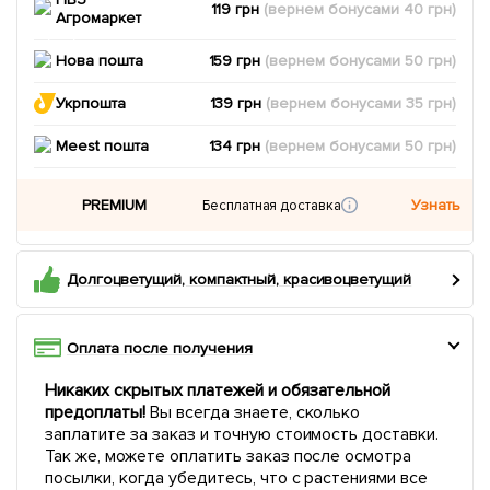
119 грн
(вернем
бонусами
40
грн)
Агромаркет
Нова пошта
159 грн
(вернем
бонусами
50
грн)
Укрпошта
139 грн
(вернем
бонусами
35
грн)
Meest пошта
134 грн
(вернем
бонусами
50
грн)
PREMIUM
Узнать
Бесплатная доставка
Долгоцветущий, компактный, красивоцветущий
Оплата после получения
Никаких скрытых платежей и обязательной
предоплаты!
Вы всегда знаете, сколько
заплатите за заказ и точную стоимость доставки.
Так же, можете оплатить заказ после осмотра
посылки, когда убедитесь, что с растениями все