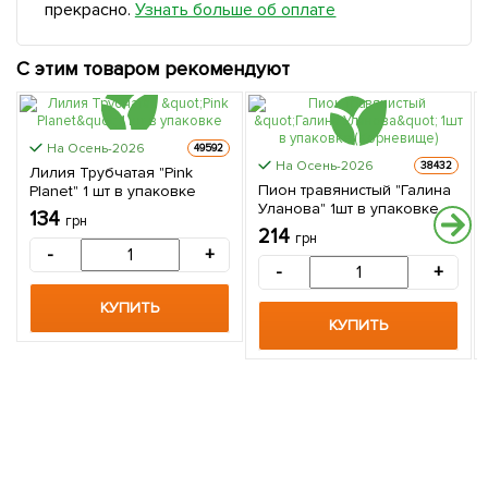
прекрасно.
Узнать больше об оплате
С этим товаром рекомендуют
На Осень-2026
49592
На Осень-2026
38432
Лилия Трубчатая "Pink
Пион травянистый "Галина
Planet" 1 шт в упаковке
Уланова" 1шт в упаковке
134
грн
(Корневище)
214
грн
-
+
-
+
КУПИТЬ
КУПИТЬ