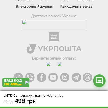
Электронный журнал
Как сделать заказ
Доставка по всей Украине:
Фейсбук
Телеграм
Вайбер
Інстаграм
Варианты онлайн оплаты:
Онлайн чат
ВАШ КОД
НА 450
грн
LMTD Зантедеския (калла комнатная) "Snow Crystal"
Agromarket.Copyright © 2013-2026. Все права защищены
498
грн
Цена