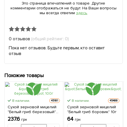
Это страница впечатлений о товаре. Другие
комментарии отображаться не будут. На Ваши вопросы
мы всегда ответим
здесь
0 отзывов
(общий рейтинг: 0)
Пока нет отзывов. Будьте первым, кто оставит
отзыв
Похожие товары
В наличии.
В наличии.
45181
45488
Сухой зерновой мицелий
Сухой зерновой мицелий
"Белый гриб березовый"
"Белый гриб боровик" 10г
100г
237.6
64
грн
грн