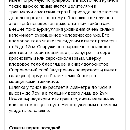
Имеет огромную популярность в восточной кухне, а
также широко применяется целителями и
травниками азиатских стран.В природе встречается
довольно редко, поэтому в большинстве случаев
этот гриб неизвестен даже опытным грибникам.
Внешне гриб аурикулярия уховидная очень сильно
напоминает сморщенное человеческое ухо. Его
плодовое тело является сидячим и имеет размеры
от 5 до 12см. Снаружи оно окрашено в оливково-
желтовато-коричневый цвет, а изнутри – в серо-
красноватый или серо-фиолетовый. Сверху
плодовое тело блестящее, а снизу волосистое.
Спороносный слой (внутренняя поверхность) имеет
гладкую форму, он более темный, покрыт
морщинками и жилками.
Шляпка у гриба вырастает в диаметре до 12см, в
высоту до 7см, а в толщину всего лишь до 2мм.
Ножка аурикулярии, как правило, очень маленькая
или совсем отсутствует. Невооруженным взглядом
увидеть ее сложно.
Советы перед посадкой