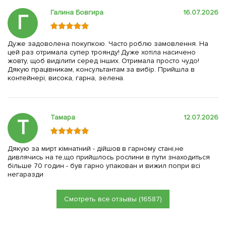
Галина Бовгира
16.07.2026
Г
Дуже задоволена покупкою. Часто роблю замовлення. На
цей раз отримала супер троянду! Дуже хотіла насичено
жовту, щоб виділити серед інших. Отримала просто чудо!
Дякую працівникам, консультантам за вибір. Прийшла в
контейнері, висока, гарна, зелена.
Тамара
12.07.2026
Т
Дякую за мирт кімнатний - дійшов в гарному стані,не
дивлячись на те,що прийшлось рослини в пути знаходиться
більше 70 годин - був гарно упакован и вижил попри всі
негаразди
Смотреть все отзывы (16587)