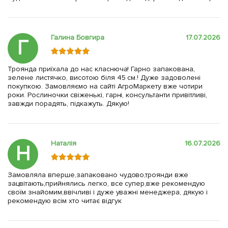
Галина Бовгира
17.07.2026
Г
Троянда приїхала до нас класнюча! Гарно запакована,
зелене листячко, висотою біля 45 см.! Дуже задоволені
покупкою. Замовляємо на сайті АгроМаркету вже чотири
роки. Рослиночки свіженькі, гарні, консультанти привітливі,
завжди порадять, підкажуть. Дякую!
Наталія
16.07.2026
Н
Замовляла вперше,запаковано чудово,троянди вже
зацвітають,прийнялись легко, все супер,вже рекомендую
своїм знайомим,ввічливі і дуже уважні менеджера, дякую і
рекомендую всім хто читає відгук