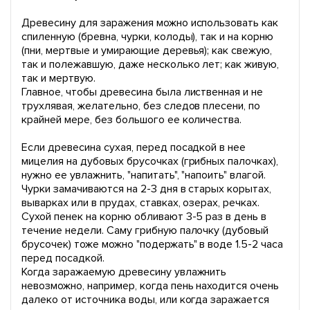
Древесину для заражения можно использовать как
спиленную (бревна, чурки, колоды), так и на корню
(пни, мертвые и умирающие деревья); как свежую,
так и полежавшую, даже несколько лет; как живую,
так и мертвую.
Главное, чтобы древесина была лиственная и не
трухлявая, желательно, без следов плесени, по
крайней мере, без большого ее количества.
Если древесина сухая, перед посадкой в нее
мицелия на дубовых брусочках (грибных палочках),
нужно ее увлажнить, "напитать", "напоить" влагой.
Чурки замачиваются на 2-3 дня в старых корытах,
выварках или в прудах, ставках, озерах, речках.
Сухой пенек на корню обливают 3-5 раз в день в
течение недели. Саму грибную палочку (дубовый
брусочек) тоже можно "подержать" в воде 1.5-2 часа
перед посадкой.
Когда заражаемую древесину увлажнить
невозможно, например, когда пень находится очень
далеко от источника воды, или когда заражается