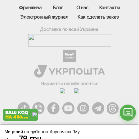
Франшиза
Блог
О нас
Контакты
Электронный журнал
Как сделать заказ
Доставка по всей Украине:
Фейсбук
Телеграм
Вайбер
Інстаграм
Варианты онлайн оплаты:
Онлайн чат
ВАШ КОД
НА 450
грн
Мицелий на дубовых брусочках "Муэр (Иудино ухо)" 10шт
Agromarket.Copyright © 2013-2026. Все права защищены
79
грн