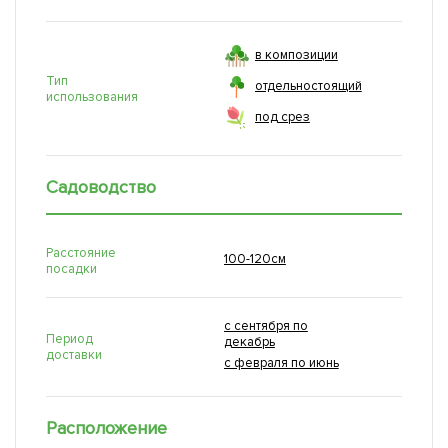
в композиции
Тип
отдельностоящий
использования
под срез
Садоводство
Расстояние
100-120см
посадки
с сентября по
Период
декабрь
доставки
с февраля по июнь
Расположение