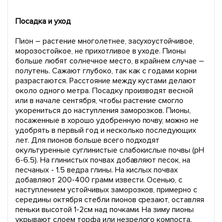
Посадка и уход
Пион – растение многолетнее, засухоустойчивое,
морозостойкое, не прихотливое в уходе. Пионы
больше любят солнечное место, в крайнем случае –
полутень. Сажают глубоко, так как с годами корни
разрастаются. Расстояние между кустами делают
около одного метра. Посадку производят весной
или в начале сентября, чтобы растение смогло
укорениться до наступления заморозков. Пионы,
посаженные в хорошо удобренную почву, можно не
удобрять в первый год и несколько последующих
лет. Для пионов больше всего подходят
окультуренные суглинистые слабокислые почвы (pH
6-6.5). На глинистых почвах добавляют песок, на
песчаных - 1.5 ведра глины. На кислых почвах
добавляют 200-400 грамм извести. Осенью, с
наступлением устойчивых заморозков, примерно с
середины октября стебли пионов срезают, оставляя
пеньки высотой 1-2см над почками. На зиму пионы
укрывают слоем торфа или незрелого компоста.