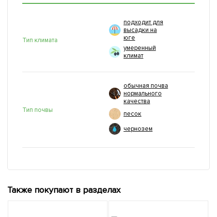
подходит для
высадки на
юге
Тип климата
умеренный
климат
обычная почва
нормального
качества
Тип почвы
песок
чернозем
Также покупают в разделах