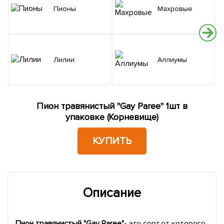
Пионы
Махровые
Лилии
Аллиумы
Пион травянистый "Gay Paree" 1шт в
упаковке (Корневище)
КУПИТЬ
Описание
Пион травянистый "Gay Paree"
- это сорт,от которого