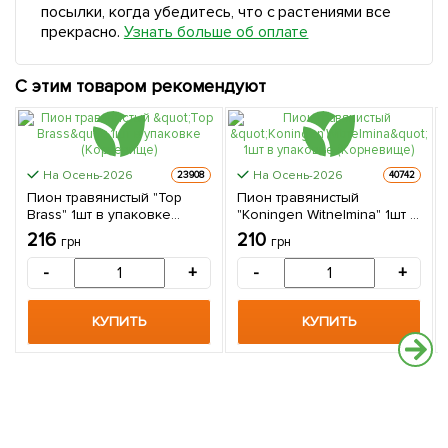
посылки, когда убедитесь, что с растениями все
прекрасно.
Узнать больше об оплате
С этим товаром рекомендуют
На Осень-2026
На Осень-2026
23908
40742
Пион травянистый "Top
Пион травянистый
Brass" 1шт в упаковке
"Koningen Witnelmina" 1шт в
(Корневище)
упаковке (Корневище)
216
210
грн
грн
-
+
-
+
КУПИТЬ
КУПИТЬ