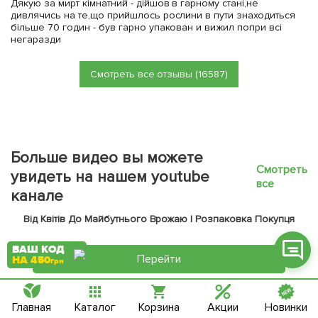
Дякую за мирт кімнатний - дійшов в гарному стані,не
дивлячись на те,що прийшлось рослини в пути знаходиться
більше 70 годин - був гарно упакован и вижил попри всі
негаразди
Смотреть все отзывы (16587)
Фейсбук
Телеграм
Вайбер
Больше видео вы можете
Інстаграм
Смотреть
увидеть на нашем youtube
все
Онлайн чат
канале
Від Квітів До Майбутнього Врожаю | Розпаковка Покупця
ВАШ КОД
Перейти
НА 450
грн
Электронный журнал
Главная
Каталог
Корзина
Акции
Новинки
Доставка во все города и села Украины, в том