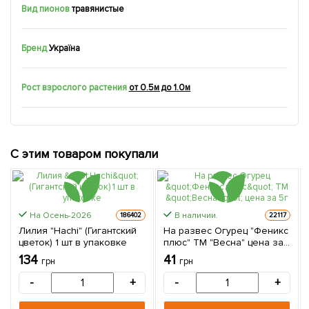
Вид пионов
травянистые
Бренд
Україна
Рост взрослого растения
от 0.5м до 1.0м
С этим товаром покупали
На Осень-2026
В наличии.
186402
22117
Лилия "Hachi" (Гигантский
На развес Огурец "Феникс
цветок) 1 шт в упаковке
плюс" ТМ "Весна" цена за
5г
134
41
грн
грн
-
+
-
+