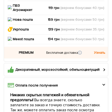
ПВЗ
119 грн
(вернем
бонусами
40
грн)
Агромаркет
Нова пошта
159 грн
(вернем
бонусами
50
грн)
Укрпошта
139 грн
(вернем
бонусами
35
грн)
Meest пошта
134 грн
(вернем
бонусами
50
грн)
PREMIUM
Узнать
Бесплатная доставка
Декоративный, морозостойкий, обильноцветущий
Оплата после получения
Никаких скрытых платежей и обязательной
предоплаты!
Вы всегда знаете, сколько
заплатите за заказ и точную стоимость доставки.
Так же, можете оплатить заказ после осмотра