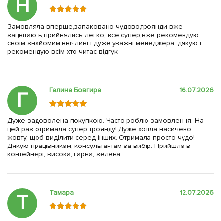
Н
Замовляла вперше,запаковано чудово,троянди вже
зацвітають,прийнялись легко, все супер,вже рекомендую
своїм знайомим,ввічливі і дуже уважні менеджера, дякую і
рекомендую всім хто читає відгук
Галина Бовгира
16.07.2026
Г
Дуже задоволена покупкою. Часто роблю замовлення. На
цей раз отримала супер троянду! Дуже хотіла насичено
жовту, щоб виділити серед інших. Отримала просто чудо!
Дякую працівникам, консультантам за вибір. Прийшла в
контейнері, висока, гарна, зелена.
Тамара
12.07.2026
Т