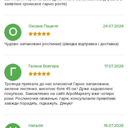
заявлені сроки,все гарно росте)
Оксана Пацеля
24.07.2026
О
Чудово запаковані рослинки) Швидка відправка і доставка)
Галина Бовгира
17.07.2026
Г
Троянда приїхала до нас класнюча! Гарно запакована,
зелене листячко, висотою біля 45 см.! Дуже задоволені
покупкою. Замовляємо на сайті АгроМаркету вже чотири
роки. Рослиночки свіженькі, гарні, консультанти привітливі,
завжди порадять, підкажуть. Дякую!
Наталія
16.07.2026