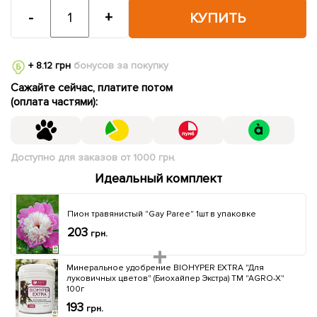
-
+
КУПИТЬ
+ 8.12 грн
бонусов за покупку
Сажайте сейчас, платите потом
(оплата частями):
Доступно для заказов от 1000 грн.
Идеальный комплект
Пион травянистый "Gay Paree" 1шт в упаковке
203
грн.
Минеральное удобрение BIOHYPER EXTRA "Для
луковичных цветов" (Биохайпер Экстра) ТМ "AGRO-X"
100г
193
грн.