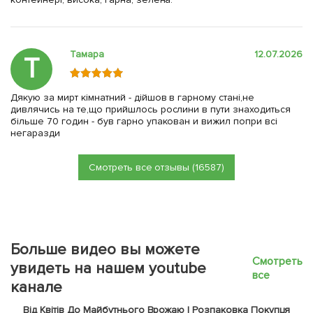
Тамара
12.07.2026
Т
Дякую за мирт кімнатний - дійшов в гарному стані,не
дивлячись на те,що прийшлось рослини в пути знаходиться
більше 70 годин - був гарно упакован и вижил попри всі
негаразди
Смотреть все отзывы (16587)
Больше видео вы можете
Смотреть
увидеть на нашем youtube
все
канале
Від Квітів До Майбутнього Врожаю | Розпаковка Покупця