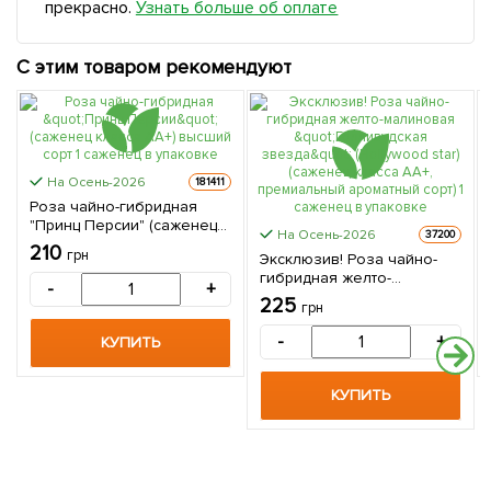
прекрасно.
Узнать больше об оплате
С этим товаром рекомендуют
На Осень-2026
181411
Роза чайно-гибридная
"Принц Персии" (саженец
На Осень-2026
37200
класса АА+) высший сорт 1
210
грн
Эксклюзив! Роза чайно-
саженец в упаковке
гибридная желто-
-
+
малиновая "Голливудская
225
грн
звезда" (Hollywood star)
(саженец класса АА+,
-
+
КУПИТЬ
премиальный ароматный
сорт) 1 саженец в упаковке
КУПИТЬ