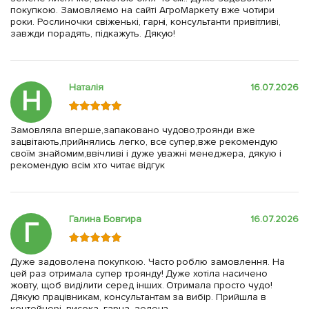
покупкою. Замовляємо на сайті АгроМаркету вже чотири
роки. Рослиночки свіженькі, гарні, консультанти привітливі,
завжди порадять, підкажуть. Дякую!
Наталія
16.07.2026
Н
Замовляла вперше,запаковано чудово,троянди вже
зацвітають,прийнялись легко, все супер,вже рекомендую
своїм знайомим,ввічливі і дуже уважні менеджера, дякую і
рекомендую всім хто читає відгук
Галина Бовгира
16.07.2026
Г
Дуже задоволена покупкою. Часто роблю замовлення. На
цей раз отримала супер троянду! Дуже хотіла насичено
жовту, щоб виділити серед інших. Отримала просто чудо!
Дякую працівникам, консультантам за вибір. Прийшла в
контейнері, висока, гарна, зелена.