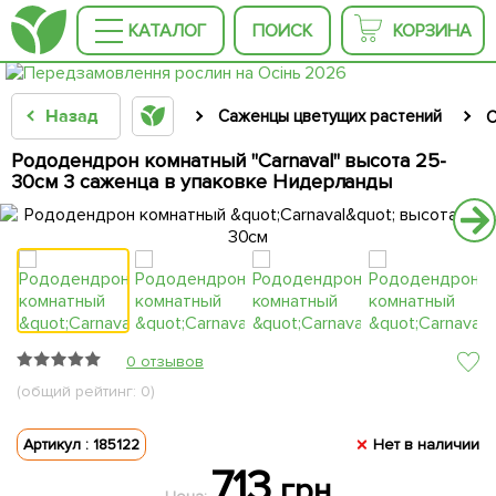
КАТАЛОГ
ПОИСК
КОРЗИНА
Назад
Саженцы цветущих растений
С
Рододендрон комнатный "Carnaval" высота 25-
30см 3 саженца в упаковке Нидерланды
0 отзывов
(общий рейтинг: 0)
Артикул : 185122
Нет в наличии
713
грн