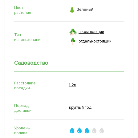
Цвет

Зеленый
растения
в композиции
Тип
использования
отдельностоящий
Садоводство
Расстояние
1-2м
посадки
Период
круглый год
доставки
Уровень
полива