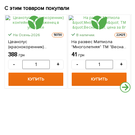
С этим товаром покупали
На Осень-2026
В наличии.
50730
22425
Цеанотус
На развес Маттиола
(краснокоренник)
"Многолетняя" ТМ "Весна"
контейнер Р9 1 саженец в
цена за 8г
388
41
грн
грн
упаковке
-
+
-
+
КУПИТЬ
КУПИТЬ