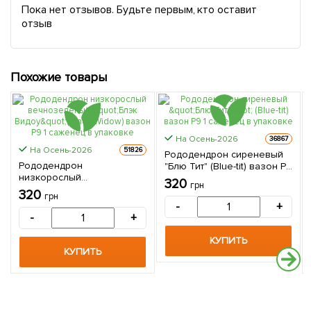
Пока нет отзывов. Будьте первым, кто оставит
отзыв
Похожие товары
На Осень-2026
36867
На Осень-2026
51826
Рододендрон сиреневый
Рододендрон
"Блю Тит" (Blue-tit) вазон Р9
низкорослый
1 саженец в упаковке
320
грн
вечнозеленый "Блэк
320
грн
Видоу"(Black Widow) вазон
-
+
Р9 1 саженец в упаковке
-
+
КУПИТЬ
КУПИТЬ