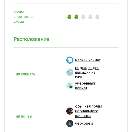
Уровень
сложности
ухода
Расположение
мягкий климат
подходит для
высадки на
Тип климата
юге
умеренный
климат
обычная почва
нормального
качества
Тип почвы
чернозем