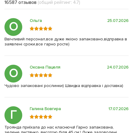
16587 отзывов
(общий рейтинг: 4.7)
Ольга
25.07.2026
О
Ввічливий персонал,все дуже якісно запаковано,відправка в
заявлені сроки,все гарно росте)
Оксана Пацеля
24.07.2026
О
Чудово запаковані рослинки) Швидка відправка і доставка)
Галина Бовгира
17.07.2026
Г
Троянда приїхала до нас класнюча! Гарно запакована,
зелене листячко, висотою біля 45 см.! Дуже задоволені