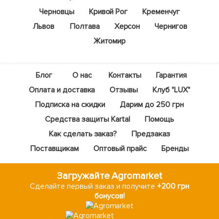
Черновцы
Кривой Рог
Кременчуг
Львов
Полтава
Херсон
Чернигов
Житомир
Блог
О нас
Контакты
Гарантия
Оплата и доставка
Отзывы
Клуб "LUX"
Подписка на скидки
Дарим до 250 грн
Средства защиты Kartal
Помощь
Как сделать заказ?
Предзаказ
Поставщикам
Оптовый прайс
Бренды
Загружайте Agromarket
Сделайте первый заказ и получите
+200 грн
бонусов!