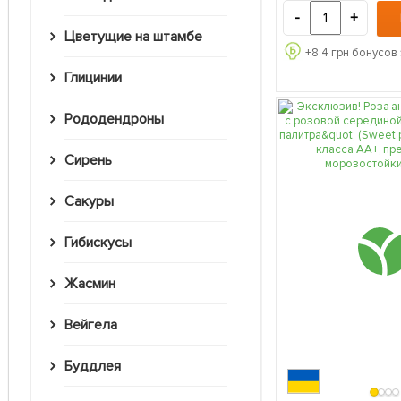
-
+
Цветущие на штамбе
+
8.4
грн бонусов 
Глицинии
Рододендроны
Сирень
Сакуры
Гибискусы
Жасмин
Вейгела
Буддлея