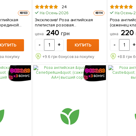
24
На Осень-2026
На Осень-
48103
48114
нглийская
Эксклюзив! Роза английская
Роза англий
ерединой
плетистая розовая
(саженец кл
Sweet palette)
"Маршмеллоу" (Marshmallow)
сорт 1 са
240
220
грн
цена
цена
+,
(саженец класса АА+,
зостойкий
премиальный морозостойкий
-
+
-
+
КУПИТЬ
КУПИТЬ
ке
сорт) 1 шт в упаковке
за покупку
+
9.6
грн бонусов за покупку
+
8.8
грн б