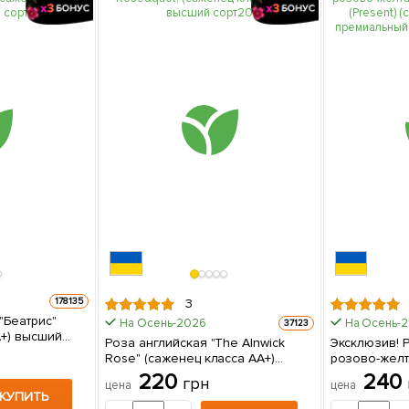
178135
3
"Беатрис"
На Осень-2026
На Осень-
37123
А+) высший
Роза английская "The Alnwick
Эксклюзив! 
упаковке
Rose" (саженец класса АА+)
розово-желт
высший сорт 1 шт в упаковке
(Present) (с
220
240
грн
цена
цена
премиальны
КУПИТЬ
сорт) 1 шт