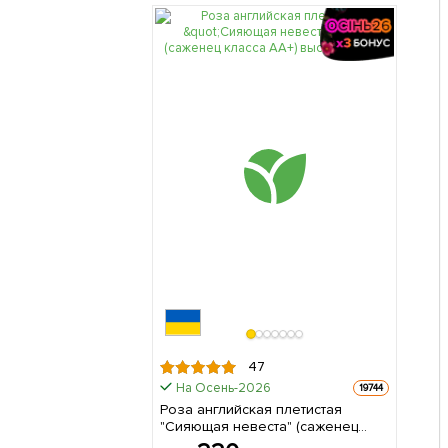
47
На Осень-2026
19744
Роза английская плетистая
"Сияющая невеста" (саженец
класса АА+) высший сорт 1 шт в