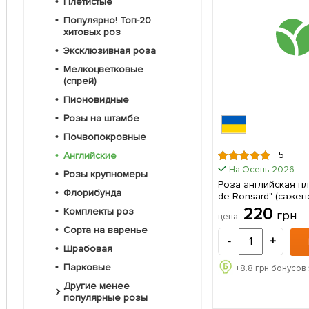
Плетистые
Популярно! Топ-20
хитовых роз
Эксклюзивная роза
Мелкоцветковые
(спрей)
Пионовидные
Розы на штамбе
Почвопокровные
5
Английские
На Осень-2026
Розы крупномеры
Роза английская пле
Флорибунда
de Ronsard" (сажен
высший сорт 1 саженец в
220
Комплекты роз
грн
цена
упаковке
Сорта на варенье
-
+
Шрабовая
Парковые
+
8.8
грн бонусов 
Другие менее
популярные розы