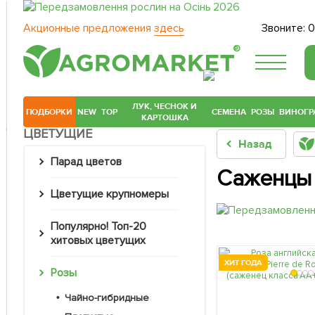
Акционные предложения
здесь
Звоните:
0
®
ЛУК, ЧЕСНОК И
ПОДБОРКИ
NEW
TOP
СЕМЕНА
РОЗЫ
ВИНОГР
КАРТОШКА
ЦВЕТУЩИЕ
Назад
Парад цветов
Саженцы 
Цветущие крупномеры
Популярно! Топ-20
хитовых цветущих
ХИТ ГОДА
Розы
Чайно-гибридные