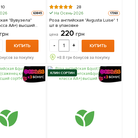
10
28
2026
На Осень-2026
63845
17393
ская "Вувузела"
Роза английская "Avgusta Luise" 1
асса АА+) высший
шт в упаковке
женец в упаковке
220
грн
грн
цена
-
+
КУПИТЬ
КУПИТЬ
онусов за покупку
+
8.8
грн бонусов за покупку
КЛИН СОРТИН