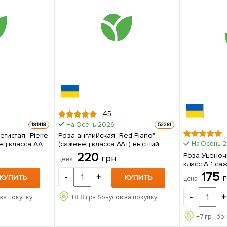
45
На Осень-2026
181418
52261
тистая "Pierre
Роза английская "Red Piano"
ец класса АА+)
(саженец класса АА+) высший
На Осень-
сорт 1 шт в упаковке
220
Роза Уценоч
грн
цена
класс 
175
-
+
КУПИТЬ
КУПИТЬ
цена
-
+
за покупку
+
8.8
грн бонусов за покупку
+
7
грн бон