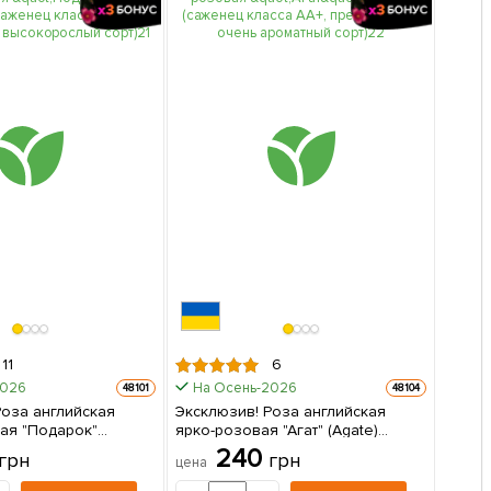
11
6
2026
На Осень-2026
48101
48104
Роза английская
Эксклюзив! Роза английская
ая "Подарок"
ярко-розовая "Агат" (Agate)
аженец класса АА+,
(саженец класса АА+,
240
грн
грн
цена
й высокорослый
премиальный, очень ароматный
 в упаковке
сорт) 1 шт в упаковке