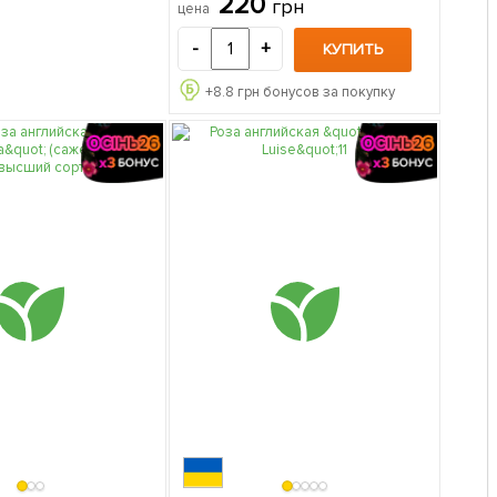
220
грн
цена
упаковке
-
+
КУПИТЬ
+
8.8
грн бонусов за покупку