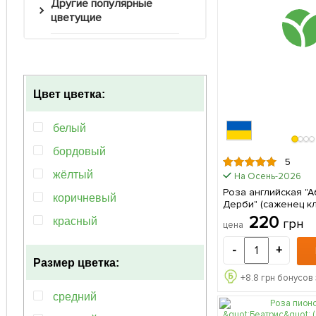
Другие популярные
цветущие
Цвет цветка:
белый
бордовый
5
жёлтый
На Осень-2026
Роза английская "
коричневый
Дерби" (саженец кл
высший сорт
220
красный
грн
цена
кремовый
-
+
Размер цветка:
лососевый
+
8.8
грн бонусов 
мультиколор
средний
оранжевый