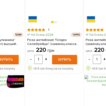
1
На Осень-2026
На Осень-
52060
120452
улканика"
Роза английская "Голден
Роза английс
А+) высший
Селебрейшн" (саженец класса
(саженец кл
е
АА+) высший сорт 1 шт в упаковке
сорт 1 шт 
220
220
грн
цена
цена
-
+
-
+
КУПИТЬ
КУПИТЬ
за покупку
+
8.8
грн бонусов за покупку
+
8.8
грн б