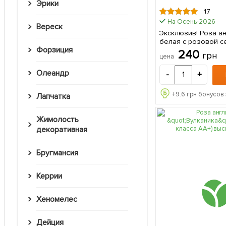
Эрики
17
На Осень-2026
Вереск
Эксклюзив! Роза а
белая с розовой с
Форзиция
"Сладкая палитра" (
240
грн
цена
(саженец класса АА
премиальный моро
Олеандр
-
+
сорт) 1 шт в упаков
+
9.6
грн бонусов 
Лапчатка
Жимолость
декоративная
Бругмансия
Керрии
Хеномелес
Дейция