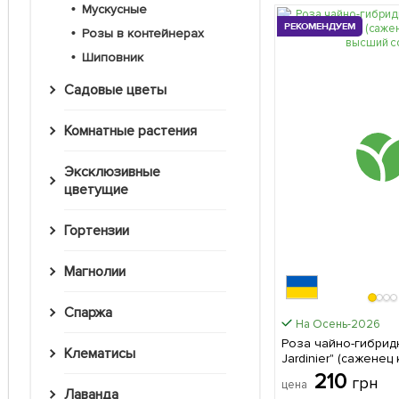
Мускусные
РЕКОМЕНДУЕМ
Розы в контейнерах
Шиповник
Садовые цветы
Комнатные растения
Эксклюзивные
цветущие
Гортензии
Магнолии
Спаржа
На Осень-2026
Роза чайно-гибридн
Клематисы
Jardinier" (саженец
высший сорт 1 саженец в
210
грн
цена
упаковке
Лаванда