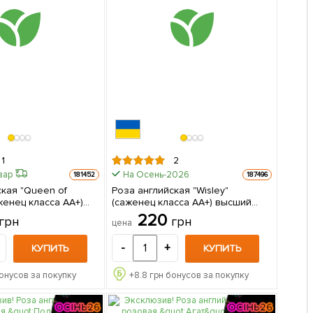
1
2
вар
На Осень-2026
181452
187496
ская "Queen of
Роза английская "Wisley"
женец класса АА+)
(саженец класса АА+) высший
в
сорт 1 саженец в упаковке
220
грн
грн
цена
-
+
КУПИТЬ
КУПИТЬ
онусов за покупку
+
8.8
грн бонусов за покупку