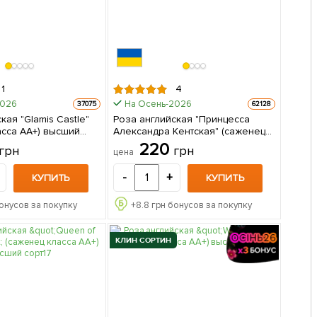
1
4
2026
На Осень-2026
37075
62128
кая "Glamis Castle"
Роза английская "Принцесса
асса АА+) высший
Александра Кентская" (саженец
в упаковке
класса АА+) высший сорт 1
220
грн
грн
цена
саженец в упаковке
-
+
КУПИТЬ
КУПИТЬ
онусов за покупку
+
8.8
грн бонусов за покупку
КЛИН СОРТИН