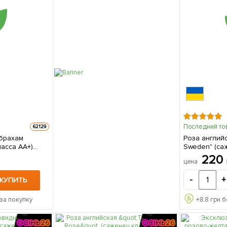
Последний то
62129
Абрахам
Роза англий
асса АА+)
Sweden" (са
высший сорт 1 саженец 
220
цена
упаковке
-
+
КУПИТЬ
за покупку
+
8.8
грн б