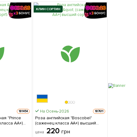
КЛИН СОРТИН
На Осень-2026
181454
187611
ая "Prince
Роза английская "Boscobel"
 класса АА+)
(саженец класса АА+) высший
сорт 1 саженец в упаковке
220
грн
цена