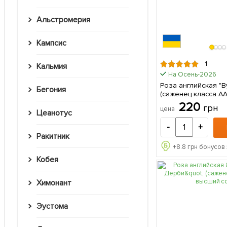
Альстромерия
Кампсис
1
Кальмия
На Осень-2026
Роза английская "В
Бегония
(саженец класса А
сорт 1 шт в упаковк
220
грн
цена
Цеанотус
-
+
Ракитник
+
8.8
грн бонусов 
Кобея
Химонант
Эустома