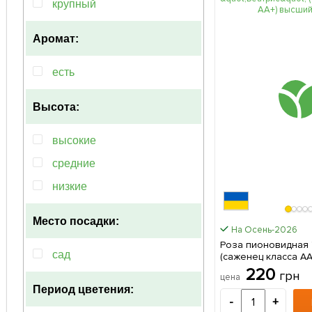
крупный
персиковый
Аромат:
пурпурный
розовый
есть
фиолетовый
Высота:
высокие
средние
низкие
Место посадки:
На Осень-2026
Роза пионовидная 
сад
(саженец класса А
сорт 1 саженец в 
220
грн
цена
Период цветения:
-
+