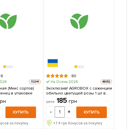
6
80
2026
На Осень-2026
112341
48052
ная (Микс сортов)
Эксклюзив! AGROBOX с саженцем
А 1 саженец в упаковке
обильно цветущей розы 1 шт в
упаковке
185
грн
грн
цена
-
+
КУПИТЬ
КУПИТЬ
усов за покупку
+
7.4
грн бонусов за покупку