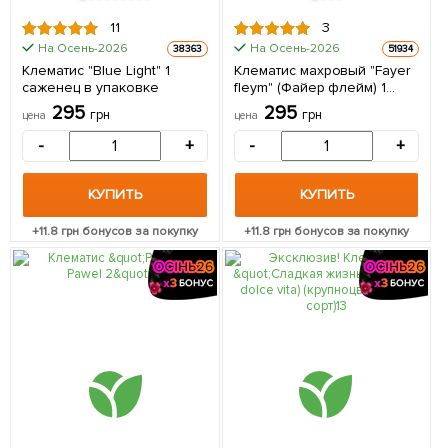
11
3
На Осень-2026
На Осень-2026
38363
51934
Клематис "Blue Light" 1
Клематис махровый "Fayer
саженец в упаковке
fleym" (Файер флейм) 1
саженец в упаковке
295
295
грн
грн
цена
цена
-
+
-
+
КУПИТЬ
КУПИТЬ
+
11.8
грн бонусов за покупку
+
11.8
грн бонусов за покупку