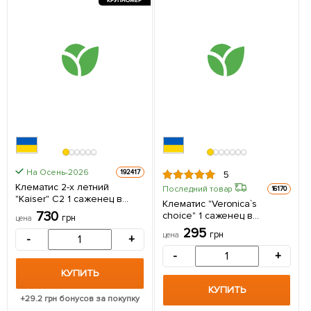
КРУПНОМЕР
На Осень-2026
192417
5
Клематис 2-х летний
Последний товар
16170
"Kaiser" С2 1 саженец в
Клематис "Veronica`s
упаковке
730
choice" 1 саженец в
грн
цена
упаковке
295
грн
цена
-
+
-
+
КУПИТЬ
КУПИТЬ
+
29.2
грн бонусов за покупку