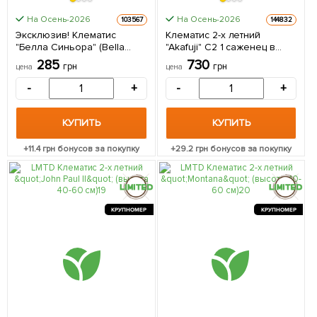
На Осень-2026
На Осень-2026
103567
144832
Эксклюзив! Клематис
Клематис 2-х летний
"Белла Синьора" (Bella
"Akafuji" С2 1 саженец в
signora) (крупноцветковый
упаковке
285
730
грн
грн
цена
цена
сорт) 1 саженец в упаковке
-
+
-
+
КУПИТЬ
КУПИТЬ
+
11.4
грн бонусов за покупку
+
29.2
грн бонусов за покупку
КРУПНОМЕР
КРУПНОМЕР