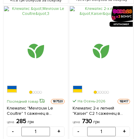
+
11.8
грн бонусов за покупку
КРУПНОМЕР
На Осень-2026
Последний товар
187520
192417
Клематис "Mevrouw Le
Клематис 2-х летний
Coultre" 1 саженец в
"Kaiser" С2 1 саженец в
упаковке
упаковке
285
730
грн
грн
цена
цена
-
+
-
+