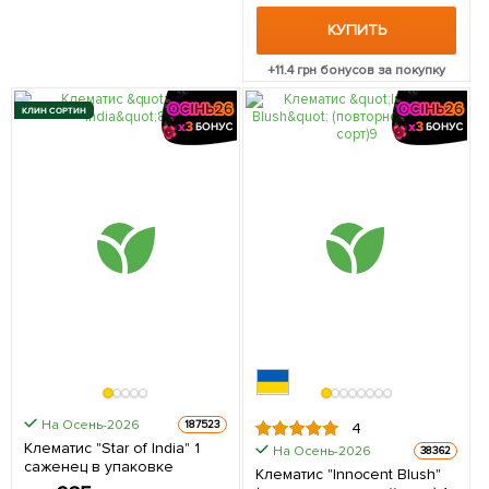
КУПИТЬ
+
11.4
грн бонусов за покупку
КЛИН СОРТИН
На Осень-2026
187523
4
Клематис "Star of India" 1
На Осень-2026
38362
саженец в упаковке
Клематис "Innocent Blush"