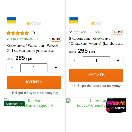
На Осень-2026
103414
9
Эксклюзив! Клематис
На Осень-2026
15849
"Сладкая жизнь" (La dolce
Клематис "Pope Jan Pawel
vita) (крупноцветковый
295
2" 1 саженец в упаковке
грн
цена
сорт) 1 саженец в упаковке
285
грн
цена
-
+
-
+
КУПИТЬ
КУПИТЬ
+
11.8
грн бонусов за покупку
+
11.4
грн бонусов за покупку
КЛИН СОРТИН