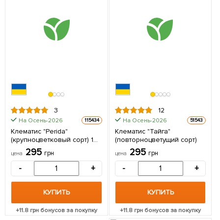
3
12
На Осень-2026
На Осень-2026
115434
51543
Клематис "Perida"
Клематис "Тайга"
(крупноцветковый сорт) 1
(повторноцветущий сорт)
саженец в упаковке
295
295
грн
грн
цена
цена
-
+
-
+
КУПИТЬ
КУПИТЬ
+
11.8
грн бонусов за покупку
+
11.8
грн бонусов за покупку