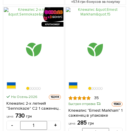
+
57.4
грн бонусов за покупку
КРУПНОМЕР
На Осень-2026
192414
35
Клематис 2-х летний
Быстрая отправка
15963
"Sennokaze" С2 1 саженец
Клематис "Ernest Markham" 1
в упаковке
730
саженец в упаковке
грн
цена
285
грн
цена
-
+