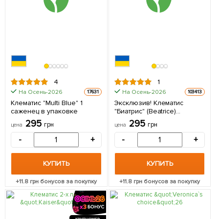
4
1
На Осень-2026
На Осень-2026
17631
103413
Клематис "Multi Blue" 1
Эксклюзив! Клематис
саженец в упаковке
"Биатрис" (Beatrice)
(махровый сорт) 1 саженец
295
295
грн
грн
цена
цена
в упаковке
-
+
-
+
КУПИТЬ
КУПИТЬ
+
11.8
грн бонусов за покупку
+
11.8
грн бонусов за покупку