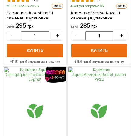
На Осень-2026
Быстрая отправка
15846
38144
Клематис "Josephine" 1
Клематис "Se-No-Kaze" 1
саженец в упаковке
саженец в упаковке
295
285
грн
грн
цена
цена
-
+
-
+
КУПИТЬ
КУПИТЬ
+
11.8
грн бонусов за покупку
+
11.4
грн бонусов за покупку