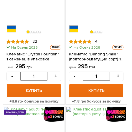
22
4
На Осень-2026
На Осень-2026
16208
38143
Клематис "Crystal Fountain"
Клематис "Dancing Smile"
1 саженец в упаковке
(повторноцветущий сорт) 1
саженец в упаковке
295
295
грн
грн
цена
цена
-
+
-
+
КУПИТЬ
КУПИТЬ
+
11.8
грн бонусов за покупку
+
11.8
грн бонусов за покупку
РЕКОМЕНДУЕМ