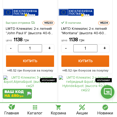
ЕКСКЛЮЗИВНА
ЕКСКЛЮЗИВНА
ПОСТАВКА
ПОСТАВКА
В наличии.
Быстрая отправка
145233
145234
LMTD Клематис 2-х летний
LMTD Клематис 2-х летний
Фейсбук
"John Paul II" (высота 40-60
"Montana" (высота 40-60
см) из Нидерландов 1
см) из Нидерландов 1
1138
1138
Телеграм
грн
грн
цена
цена
саженец в упаковке
саженец в упаковке
-
+
-
+
Вайбер
Інстаграм
КУПИТЬ
КУПИТЬ
Онлайн чат
+
45.52
грн бонусов за покупку
+
45.52
грн бонусов за покупку
КРУПНОМЕР
КРУПНОМЕР
ВАШ КОД
НА 450
грн
Главная
Каталог
Корзина
Акции
Новинки