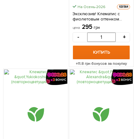
На Осень-2026
103564
Эксклюзив! Клематис с
фиолетовым оттенком
"Бьянка" (Bianco)
295
грн
цена
(крупноцветковый сорт) 1
саженец в упаковке
-
+
КУПИТЬ
+
11.8
грн бонусов за покупку