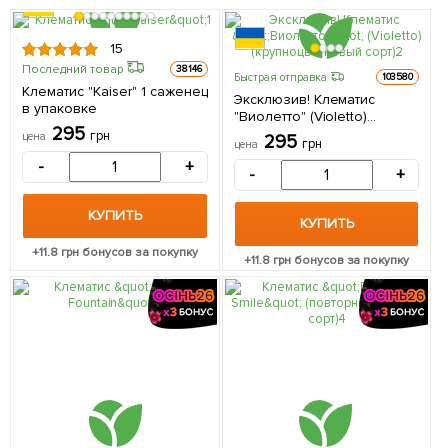
15
Последний товар
38146
Быстрая отправка
103580
Клематис "Kaiser" 1 саженец
Эксклюзив! Клематис
в упаковке
"Виолетто" (Violetto)
295
(крупноцветковый сорт) 1
грн
цена
295
грн
цена
саженец в упаковке
-
+
-
+
КУПИТЬ
КУПИТЬ
+
11.8
грн бонусов за покупку
+
11.8
грн бонусов за покупку