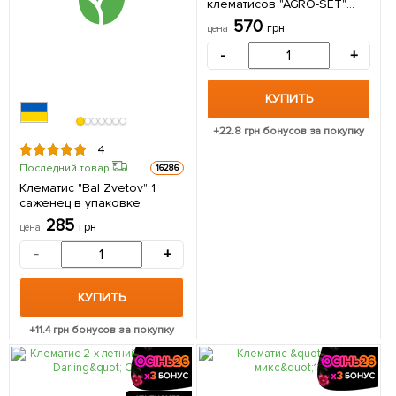
клематисов "AGRO-SET"
"Цветущая идиллия", 2шт в
570
грн
цена
комплекте
-
+
КУПИТЬ
+
22.8
грн бонусов за покупку
4
Последний товар
16286
Клематис "Bal Zvetov" 1
саженец в упаковке
285
грн
цена
-
+
КУПИТЬ
+
11.4
грн бонусов за покупку