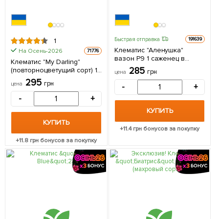
Быстрая отправка
191639
1
Клематис "Аленушка"
На Осень-2026
71776
вазон Р9 1 саженец в
Клематис "My Darling"
упаковке
285
(повторноцветущий сорт) 1
грн
цена
саженец в упаковке
295
грн
цена
-
+
-
+
КУПИТЬ
КУПИТЬ
+
11.4
грн бонусов за покупку
+
11.8
грн бонусов за покупку