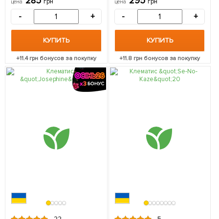
285
295
грн
грн
цена
цена
саженец в упаковке
-
+
-
+
КУПИТЬ
КУПИТЬ
+
11.4
грн бонусов за покупку
+
11.8
грн бонусов за покупку
22
5