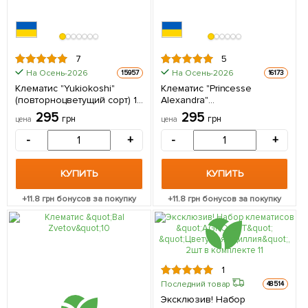
7
5
На Осень-2026
На Осень-2026
15957
16173
Клематис "Yukiokoshi"
Клематис "Princesse
(повторноцветущий сорт) 1
Alexandra"
саженец в упаковке
(повторноцветущий сорт) 1
295
295
грн
грн
цена
цена
саженец в упаковке
-
+
-
+
КУПИТЬ
КУПИТЬ
+
11.8
грн бонусов за покупку
+
11.8
грн бонусов за покупку
1
Последний товар
48514
Эксклюзив! Набор