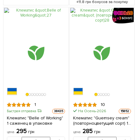
+
11.8
грн бонусов за покупку
1
10
На Осень-2026
Быстрая отправка
38435
15852
Клематис "Belle of Working"
Клематис "Guernsey cream"
1 саженец в упаковке
(повторноцветущий сорт) 1
саженец в упаковке
295
285
грн
грн
цена
цена