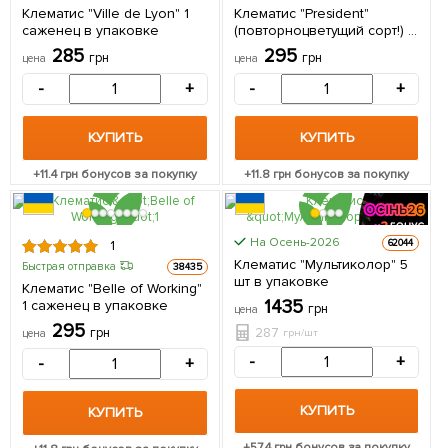
Клематис "Ville de Lyon" 1
Клематис "President"
саженец в упаковке
(повторноцветущий сорт!) 1
саженец в упаковке
285
295
грн
грн
цена
цена
-
+
-
+
КУПИТЬ
КУПИТЬ
+
11.4
грн бонусов за покупку
+
11.8
грн бонусов за покупку
На Осень-2026
62044
1
ЦЕНА ЗА
Клематис "Мультиколор" 5
Быстрая отправка
38435
5шт
шт в упаковке
Клематис "Belle of Working"
1435
1 саженец в упаковке
грн
цена
295
287
грн
грн/шт
цена
-
+
-
+
КУПИТЬ
КУПИТЬ
+
57.4
грн бонусов за покупку