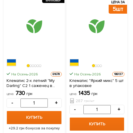
КРУПНОМЕР
ЦЕНА ЗА
5шт
На Осень-2026
На Осень-2026
61678
186137
Клематис 2-х летний "My
Клематис "Яркий микс" 5 шт
Darling" С2 1 саженец в
в упаковке
упаковке
730
1435
грн
грн
цена
цена
287
грн/шт
-
+
-
+
КУПИТЬ
КУПИТЬ
+
29.2
грн бонусов за покупку