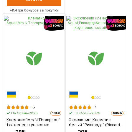
+
11.4
грн бонусов за покупку
6
1
На Осень-2026
На Осень-2026
15960
103566
Клематис "Mrs.N.Thompson"
Эксклюзив! Клематис
1 саженец в упаковке
белый "Риккарда" (Riccarda)
(крупноцветковый сорт) 1