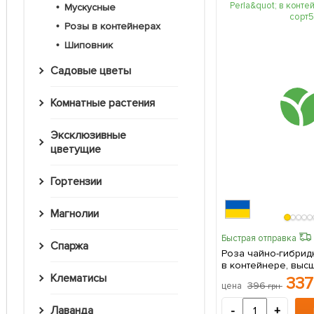
Мускусные
Розы в контейнерах
Шиповник
Садовые цветы
Комнатные растения
Эксклюзивные
цветущие
Гортензии
Магнолии
Быстрая отправка
Спаржа
Роза чайно-гибридн
в контейнере, высши
саженец в упаковк
Клематисы
33
396
цена
грн
Лаванда
-
+