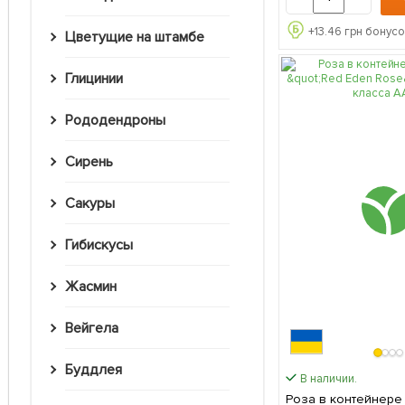
+
13.46
грн бонусо
Цветущие на штамбе
Глицинии
Рододендроны
Сирень
Сакуры
Гибискусы
Жасмин
Вейгела
Буддлея
В наличии.
Роза в контейнере