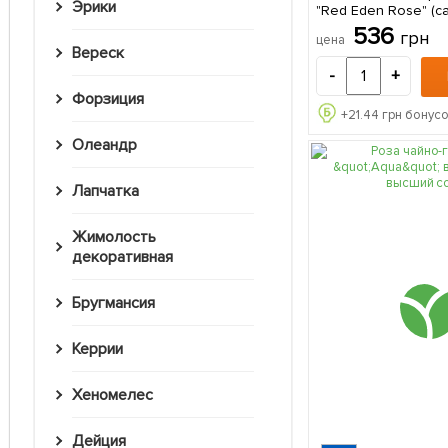
Эрики
"Red Eden Rose" (с
АА+) 1 саженец в 
536
грн
цена
Вереск
-
+
Форзиция
+
21.44
грн бонусо
Олеандр
Лапчатка
Жимолость
декоративная
Бругмансия
Керрии
Хеномелес
Дейция