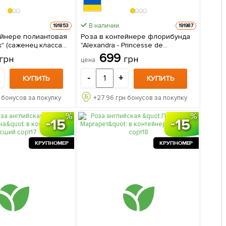
В наличии.
191853
191987
ейнере полиантовая
Роза в контейнере флорибунда
k" (саженец класса
"Alexandra - Princesse de
женец в упаковке
Luxembourg" (саженец класса
699
грн
грн
цена
АА+) 1 саженец в упаковке
-
+
КУПИТЬ
КУПИТЬ
 бонусов за покупку
+
27.96
грн бонусов за покупку
15
15
КРУПНОМЕР
КРУПНОМЕР