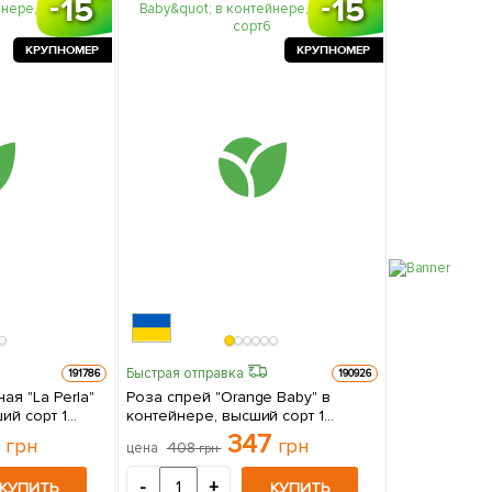
15
15
КРУПНОМЕР
КРУПНОМЕР
Быстрая отправка
191786
190926
ая "La Perla"
Роза спрей "Orange Baby" в
й сорт 1
контейнере, высший сорт 1
е
саженец в упаковке
7
347
грн
грн
408
цена
грн
-
+
КУПИТЬ
КУПИТЬ