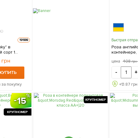
Быстрая отпр
191999
ky" в
Роза английс
 сорт 1
контейнере, 
е
саженец в у
0
грн
408
цена
гр
-
+
КУПИТЬ
 за покупку
+
13.87
грн
15
КРУПНОМЕР
КРУПНОМЕР