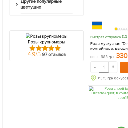
Другие популярные
цветущие
Быстрая отправка
Розы крупномеры
Роза мускусная "Din
контейнере, высший
саженец в упаковк
4.9
/
5
33
97 отзывов
388
цена
грн
-
+
+
13.19
грн бонусов