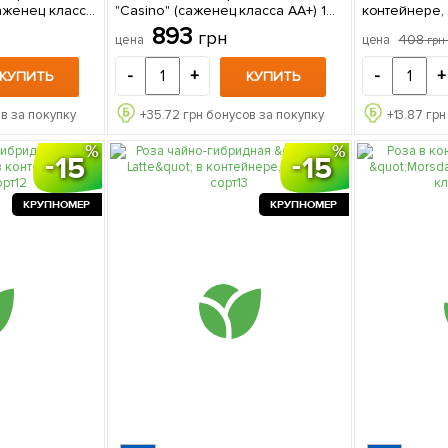
аженец класса
"Casino" (саженец класса АА+) 1
контейнере, 
упаковке
саженец в упаковке
саженец в у
893
грн
408
цена
цена
гр
-
+
-
+
КУПИТЬ
КУПИТЬ
в за покупку
+
35.72
грн бонусов за покупку
+
13.87
грн
15
15
КРУПНОМЕР
КРУПНОМЕР