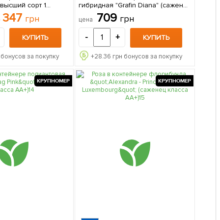
высший сорт 1
гибридная "Grafin Diana" (саженец
паковке
класса АА+) 1 саженец в упаковке
347
709
грн
грн
цена
н
-
+
КУПИТЬ
КУПИТЬ
 бонусов за покупку
+
28.36
грн бонусов за покупку
КРУПНОМЕР
КРУПНОМЕР