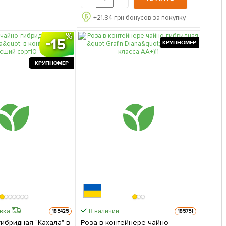
+
21.84
грн бонусов за покупку
15
КРУПНОМЕР
КРУПНОМЕР
авка
В наличии.
185425
185751
гибридная "Кахала" в
Роза в контейнере чайно-