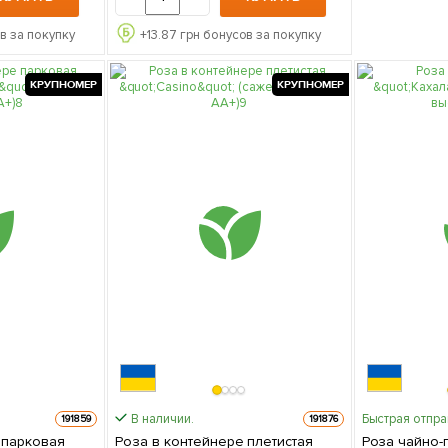
в за покупку
+
13.87
грн бонусов за покупку
КРУПНОМЕР
КРУПНОМЕР
В наличии.
Быстрая отпр
191859
191876
 парковая
Роза в контейнере плетистая
Роза чайно-