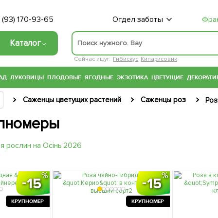
 (93) 170-93-65
Отдел заботы
Фра
Каталог
Сейчас ищут:
Гибискус
Кипарисовик
АД
ЛУКОВИЦЫ
ПЛОДОВЫЕ
ЯГОДНЫЕ
ЭКЗОТИКА
ЦВЕТУЩИЕ
ДЕКОРАТИ
Саженцы цветущих растений
Саженцы роз
Роз
пномеры
15
15
КРУПНОМЕР
КРУПНОМЕР