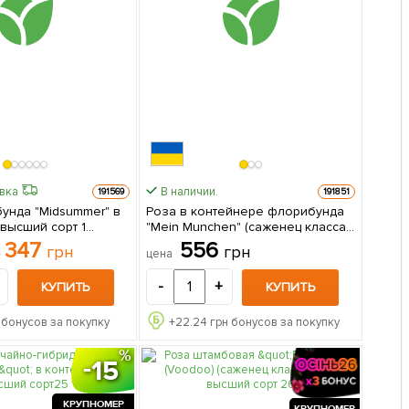
авка
В наличии.
191569
191851
унда "Midsummer" в
Роза в контейнере флорибунда
высший сорт 1
"Mein Munchen" (саженец класса
паковке
АА+) 1 саженец в упаковке
347
556
грн
грн
цена
н
-
+
КУПИТЬ
КУПИТЬ
 бонусов за покупку
+
22.24
грн бонусов за покупку
15
КРУПНОМЕР
КРУПНОМЕР