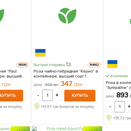
Быстрая отправка
190040
184862
ая "Paul
Роза чайно-гибридная "Керио" в
ере, высший
контейнере, высший сорт 1
В наличии.
е
саженец в упаковке
7
347
Роза в конт
грн
грн
408
цена
грн
"Sympathie" 
1 саженец в
893
-
+
КУПИТЬ
КУПИТЬ
цена
-
+
в за покупку
+
13.87
грн бонусов за покупку
+
35.72
грн