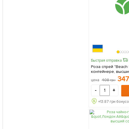
Быстрая отправка
Роза спрей "Beach 
контейнере, высший
саженец в упаковк
34
408
цена
грн
-
+
+
13.87
грн бонусо