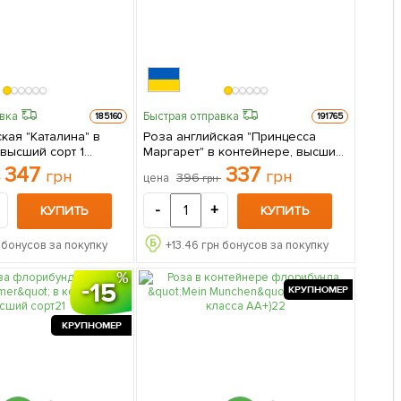
авка
Быстрая отправка
185160
191765
кая "Каталина" в
Роза английская "Принцесса
высший сорт 1
Маргарет" в контейнере, высший
паковке
сорт 1 саженец в упаковке
347
337
грн
грн
396
цена
н
грн
-
+
КУПИТЬ
КУПИТЬ
 бонусов за покупку
+
13.46
грн бонусов за покупку
15
КРУПНОМЕР
КРУПНОМЕР