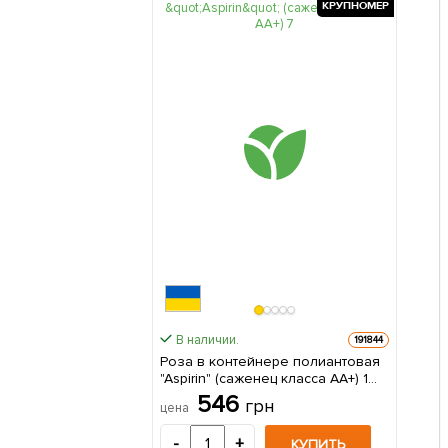
КРУПНОМЕР
В наличии.
191844
Роза в контейнере полиантовая
"Aspirin" (саженец класса АА+) 1
саженец в упаковке
546
грн
цена
-
+
КУПИТЬ