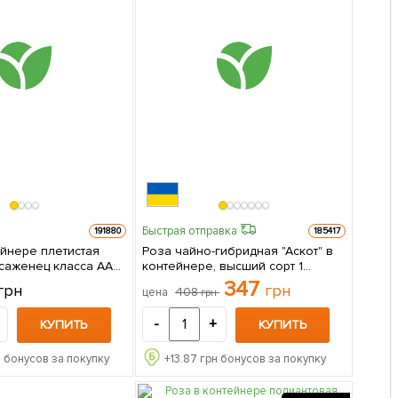
Быстрая отправка
191880
185417
ейнере плетистая
Роза чайно-гибридная "Аскот" в
(саженец класса АА+)
контейнере, высший сорт 1
 упаковке
саженец в упаковке
347
грн
грн
408
цена
грн
-
+
КУПИТЬ
КУПИТЬ
 бонусов за покупку
+
13.87
грн бонусов за покупку