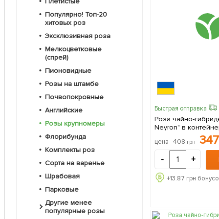
Плетистые
Популярно! Топ-20
хитовых роз
Эксклюзивная роза
Мелкоцветковые
(спрей)
Пионовидные
Розы на штамбе
Почвопокровные
Быстрая отправка
Английские
Роза чайно-гибридн
Розы крупномеры
Neyron" в контейн
сорт 1 шт в упаковк
Флорибунда
34
408
цена
грн
Комплекты роз
-
+
Сорта на варенье
Шрабовая
+
13.87
грн бонусо
Парковые
Другие менее
популярные розы