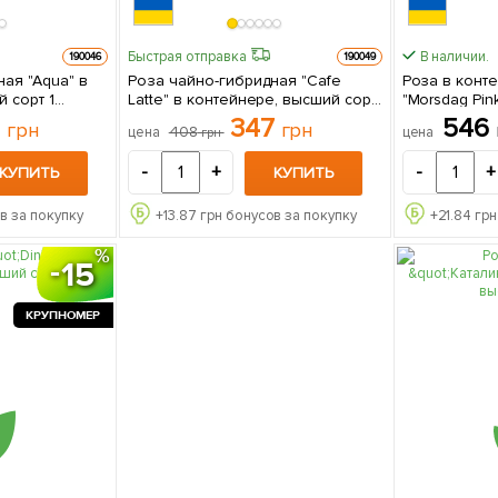
Быстрая отправка
В наличии.
190046
190049
ая "Aqua" в
Роза чайно-гибридная "Cafe
Роза в конт
 сорт 1
Latte" в контейнере, высший сорт
"Morsdag Pin
е
1 саженец в упаковке
АА+) 1 са
7
347
546
грн
грн
408
цена
цена
грн
-
+
-
+
КУПИТЬ
КУПИТЬ
в за покупку
+
13.87
грн бонусов за покупку
+
21.84
грн
15
КРУПНОМЕР