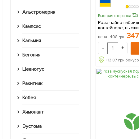
Альстромерия
Быстрая отправка
Роза чайно-гибридн
Кампсис
контейнере, высший
саженец в упаковк
34
408
цена
грн
Кальмия
-
+
Бегония
+
13.87
грн бонусо
Цеанотус
Ракитник
Кобея
Химонант
Эустома