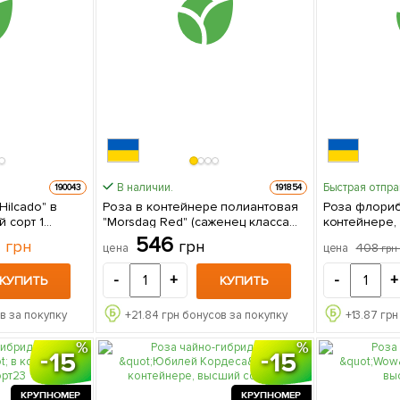
В наличии.
Быстрая отпр
190043
191854
Hilcado" в
Роза в контейнере полиантовая
Роза флориб
 сорт 1
"Morsdag Red" (саженец класса
контейнере, 
е
АА+) 1 саженец в упаковке
саженец в у
7
546
грн
грн
408
цена
цена
гр
-
+
-
+
КУПИТЬ
КУПИТЬ
в за покупку
+
21.84
грн бонусов за покупку
+
13.87
грн
15
15
КРУПНОМЕР
КРУПНОМЕР