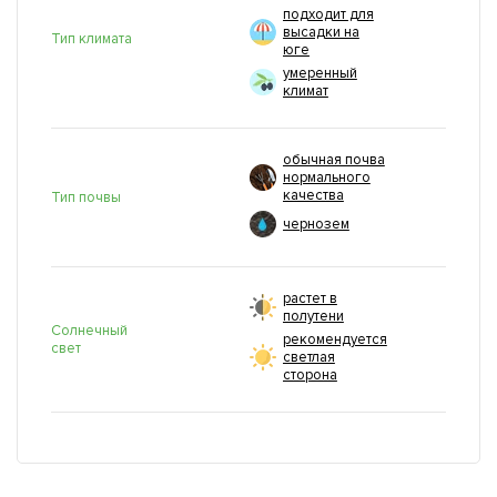
подходит для
высадки на
Тип климата
юге
умеренный
климат
обычная почва
нормального
качества
Тип почвы
чернозем
растет в
полутени
Солнечный
рекомендуется
свет
светлая
сторона