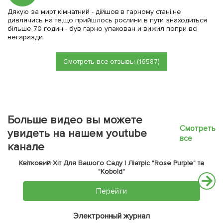
Дякую за мирт кімнатний - дійшов в гарному стані,не
дивлячись на те,що прийшлось рослини в пути знаходиться
більше 70 годин - був гарно упакован и вижил попри всі
негаразди
Смотреть все отзывы (16587)
Больше видео вы можете
Смотреть
увидеть на нашем youtube
все
канале
Квітковий Хіт Для Вашого Саду | Ліатріс "Rose Purple" та
"Kobold"
Перейти
Электронный журнал