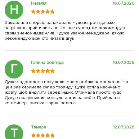
Наталія
16.07.2026
Н
Замовляла вперше,запаковано чудово,троянди вже
зацвітають,прийнялись легко, все супер,вже рекомендую
своїм знайомим,ввічливі і дуже уважні менеджера, дякую і
рекомендую всім хто читає відгук
Галина Бовгира
16.07.2026
Г
Дуже задоволена покупкою. Часто роблю замовлення. На
цей раз отримала супер троянду! Дуже хотіла насичено
жовту, щоб виділити серед інших. Отримала просто чудо!
Дякую працівникам, консультантам за вибір. Прийшла в
контейнері, висока, гарна, зелена.
Тамара
12.07.2026
Т