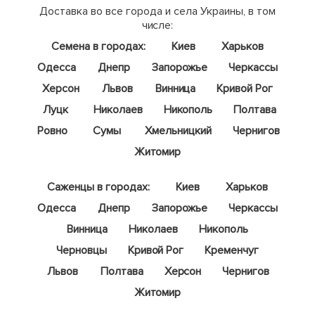
Доставка во все города и села Украины, в том
числе:
Семена в городах:
Киев
Харьков
Одесса
Днепр
Запорожье
Черкассы
Херсон
Львов
Винница
Кривой Рог
Луцк
Николаев
Никополь
Полтава
Ровно
Сумы
Хмельницкий
Чернигов
Житомир
Саженцы в городах:
Киев
Харьков
Одесса
Днепр
Запорожье
Черкассы
Винница
Николаев
Никополь
Черновцы
Кривой Рог
Кременчуг
Львов
Полтава
Херсон
Чернигов
Житомир