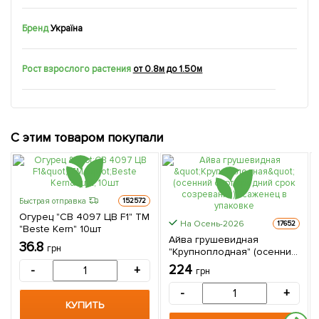
Бренд
Україна
Рост взрослого растения
от 0.8м до 1.50м
С этим товаром покупали
Быстрая отправка
152572
Огурец "СВ 4097 ЦВ F1" ТМ
На Осень-2026
17652
"Beste Kern" 10шт
Айва грушевидная
36.8
грн
"Крупноплодная" (осенний
сорт, средний срок
224
-
+
грн
созревания) 1 саженец в
упаковке
-
+
КУПИТЬ