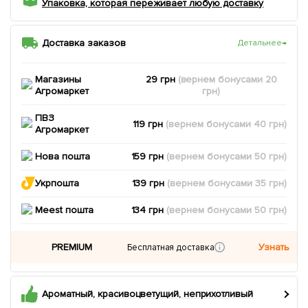
Упаковка, которая переживает любую доставку
Доставка заказов
Детальнее
→
Магазины
29 грн
(вернем
бонусами
20
Агромаркет
грн)
ПВЗ
119 грн
(вернем
бонусами
40
грн)
Агромаркет
Нова пошта
159 грн
(вернем
бонусами
50
грн)
Укрпошта
139 грн
(вернем
бонусами
35
грн)
Meest пошта
134 грн
(вернем
бонусами
50
грн)
PREMIUM
Узнать
Бесплатная доставка
Ароматный, красивоцветущий, неприхотливый