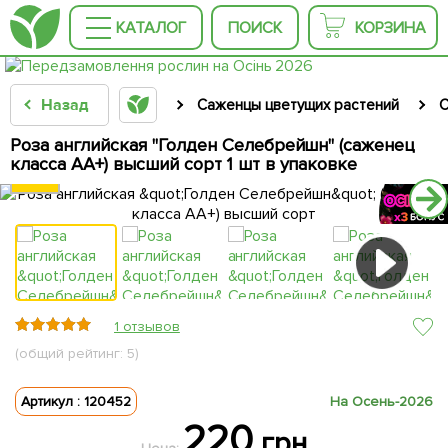
КАТАЛОГ
ПОИСК
КОРЗИНА
Назад
Саженцы цветущих растений
С
Роза английская "Голден Селебрейшн" (саженец
класса АА+) высший сорт 1 шт в упаковке
1 отзывов
(общий рейтинг: 5)
Артикул : 120452
На Осень-2026
220
грн