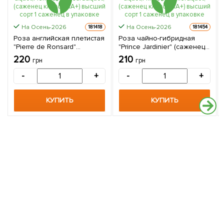
На Осень-2026
На Осень-2026
181418
181454
Роза английская плетистая
Роза чайно-гибридная
"Pierre de Ronsard"
"Prince Jardinier" (саженец
(саженец класса АА+)
класса АА+) высший сорт 1
220
210
грн
грн
высший сорт 1 саженец в
саженец в упаковке
упаковке
-
+
-
+
КУПИТЬ
КУПИТЬ