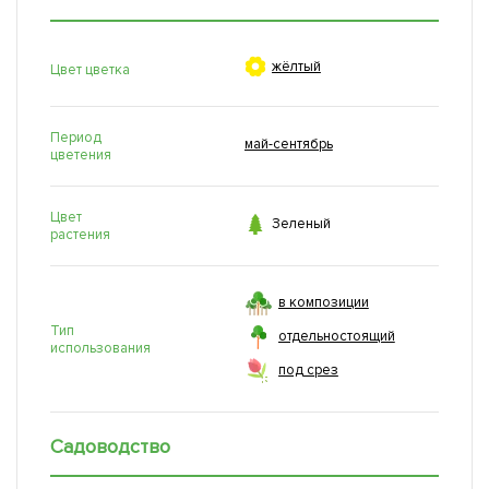

жёлтый
Цвет цветка
Период
май-сентябрь
цветения
Цвет

Зеленый
растения
в композиции
Тип
отдельностоящий
использования
под срез
Садоводство