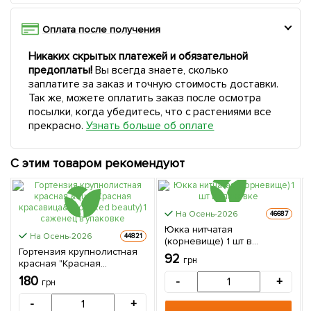
Оплата после получения
Никаких скрытых платежей и обязательной
предоплаты!
Вы всегда знаете, сколько
заплатите за заказ и точную стоимость доставки.
Так же, можете оплатить заказ после осмотра
посылки, когда убедитесь, что с растениями все
прекрасно.
Узнать больше об оплате
С этим товаром рекомендуют
На Осень-2026
46687
Юкка нитчатая
На Осень-2026
44821
(корневище) 1 шт в
Гортензия крупнолистная
упаковке
92
грн
красная "Красная
красавица" (Red beauty) 1
180
-
+
грн
саженец в упаковке
-
+