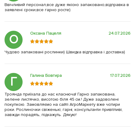
Ввічливий персонал,все дуже якісно запаковано,відправка в
заявлені сроки,все гарно росте)
Оксана Пацеля
24.07.2026
О
Чудово запаковані рослинки) Швидка відправка і доставка)
Галина Бовгира
17.07.2026
Г
Троянда приїхала до нас класнюча! Гарно запакована,
зелене листячко, висотою біля 45 см.! Дуже задоволені
покупкою. Замовляємо на сайті АгроМаркету вже чотири
роки. Рослиночки свіженькі, гарні, консультанти привітливі,
завжди порадять, підкажуть. Дякую!