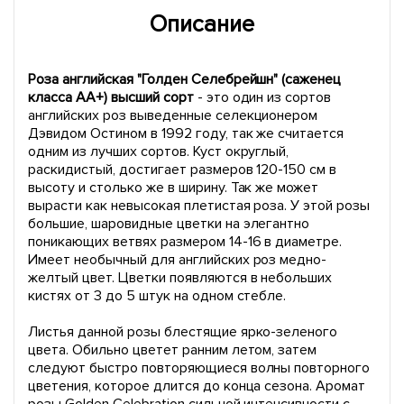
Описание
Роза английская "Голден Селебрейшн" (саженец
класса АА+) высший сорт
- это один из сортов
английских роз выведенные селекционером
Дэвидом Остином в 1992 году, так же считается
одним из лучших сортов. Куст округлый,
раскидистый, достигает размеров 120-150 см в
высоту и столько же в ширину. Так же может
вырасти как невысокая плетистая роза. У этой розы
большие, шаровидные цветки на элегантно
поникающих ветвях размером 14-16 в диаметре.
Имеет необычный для английских роз медно-
желтый цвет. Цветки появляются в небольших
кистях от 3 до 5 штук на одном стебле.
Листья данной розы блестящие ярко-зеленого
цвета. Обильно цветет ранним летом, затем
следуют быстро повторяющиеся волны повторного
цветения, которое длится до конца сезона. Аромат