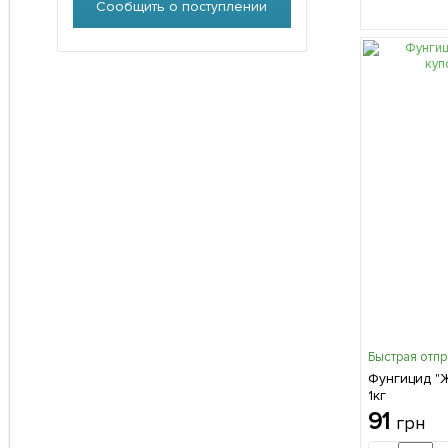
Сообщить о поступлении
Быстрая отп
Фунгицид "
1кг
91
грн