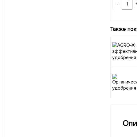
-
Также пок
Опи