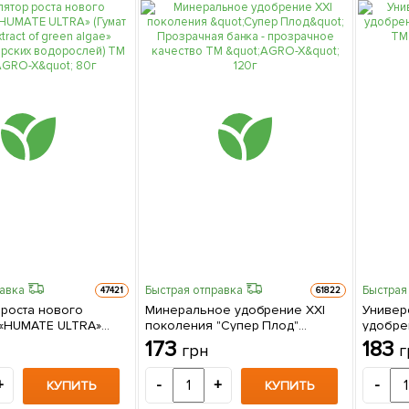
равка
Быстрая отправка
Быстрая
47421
61822
 роста нового
Минеральное удобрение ХХI
Универ
«HUMATE ULTRA»
поколения "Супер Плод"
удобре
а) «Extract of green
Прозрачная банка -
"Восор"
173
183
грн
г
тракт морских
прозрачное качество ТМ
) ТМ "AGRO-X" 80г
"AGRO-X" 120г
+
-
+
-
КУПИТЬ
КУПИТЬ