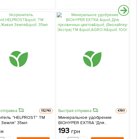
 отправка
Быстрая отправка
152743
47911
итель "HELPROST" ТМ
Минеральное удобрение
Быс
 Земля" 35мл
BIOHYPER EXTRA "Для
Ми
луковичных цветов" (Биохайпер
193
рн
грн
"К
Экстра) ТМ "AGRO-X" 100г
50