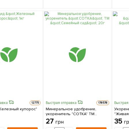
равка
Быстрая отправка
Быстрая
12775
178578
Железный купорос"
Минеральное удобрение,
Укорен
укоренитель "СОТКА" ТМ
"Живая
"Семейный сад" 20г
27
35
грн
г