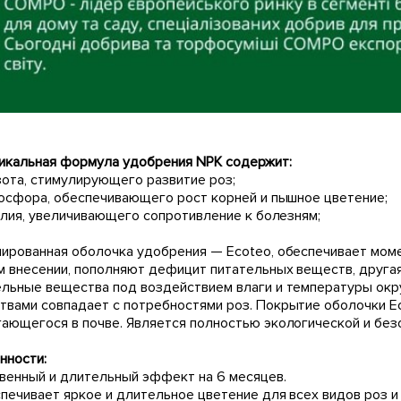
никальная формула удобрения NPK содержит:
азота, стимулирующего развитие роз;
 фосфора, обеспечивающего рост корней и пышное цветение;
калия, увеличивающего сопротивление к болезням;
лированная оболочка удобрения — Ecoteo, обеспечивает моме
м внесении, пополняют дефицит питательных веществ, другая
ельные вещества под воздействием влаги и температуры о
твами совпадает с потребностями роз. Покрытие оболочки Ec
гающегося в почве. Является полностью экологической и бе
нности:
овенный и длительный эффект на 6 месяцев.
спечивает яркое и длительное цветение для всех видов роз и