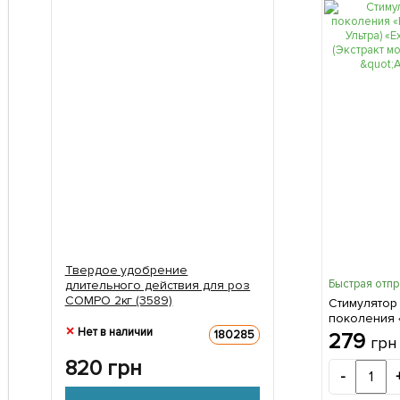
Твердое удобрение
Быстрая отп
длительного действия для роз
COMPO 2кг (3589)
Стимулятор
поколения 
Нет в наличии
(Гумат Ультр
180285
279
грн
algae» (Экс
820
грн
водорослей
-