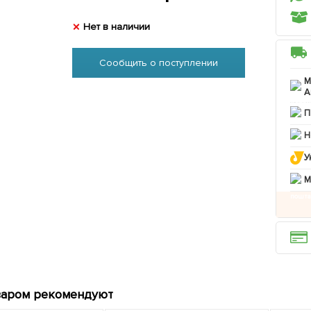
Нет в наличии
Сообщить о поступлении
М
А
П
Н
У
M
варом рекомендуют