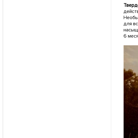
Тверд
действ
Необы
для вс
насыщ
6 мес