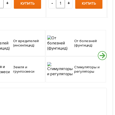
6
+
-
+
КУПИТЬ
КУПИТЬ
-
От вредителей
От болезней
(инсектицид)
(фунгицид)
Земля и
Стимуляторы и
грунтосмеси
регуляторы