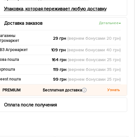
Упаковка, которая переживает любую доставку
Доставка заказов
Детальнее
→
агазины
29 грн
(вернем
бонусами
20
грн)
громаркет
109 грн
(вернем
бонусами
40
грн)
ВЗ Агромаркет
164 грн
(вернем
бонусами
25
грн)
ова пошта
119 грн
(вернем
бонусами
35
грн)
крпошта
99 грн
(вернем
бонусами
25
грн)
eest пошта
PREMIUM
Бесплатная доставка
Узнать
Оплата после получения