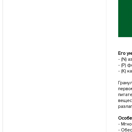
Его у
- (N) 
- (Р)
- (К) 
Грану
перво
питат
вещес
разла
Особе
- Мгн
- Обе