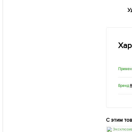
У
Хар
Примен
Бренд
R
С этим то