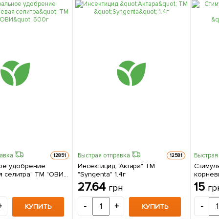
равка
Быстрая отправка
Быстрая
12851
12581
ое удобрение
Инсектицид "Актара" ТМ
Стимуля
я селитра" ТМ "ОВИ"
"Syngenta" 1.4г
корнев
27.64
15
грн
гр
+
-
+
-
КУПИТЬ
КУПИТЬ