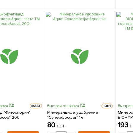
равка
Быстрая отправка
Быстрая
86833
12814
д "Фитоспорин"
Минеральное удобрение
Минера
осор" 200г
"Суперфосфат" 1кг
BIOHYP
гортенз
80
193
грн
г
ТМ "AGR