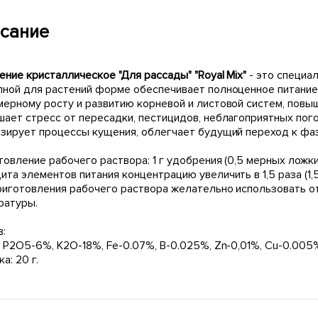
сание
ние кристаллическое "Для рассады" "Royal Mix"
- это специа
пной для растений форме обеспечивает полноценное питание
мерному росту и развитию корневой и листовой систем, повы
шает стресс от пересадки, пестицидов, неблагоприятных пог
изирует процессы кущения, облегчает будущий переход к фаз
овление рабочего раствора: 1 г удобрения (0,5 мерных ложки
та элементов питания концентрацию увеличить в 1,5 раза (1,5 
риготовления рабочего раствора желательно использовать о
ратуры.
в:
 P2O5-6%, K2O-18%, Fe-0.07%, B-0.025%, Zn-0,01%, Cu-0.005
а: 20 г.