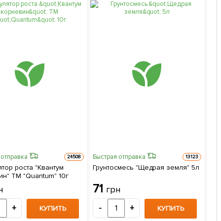
 отправка
Быстрая отправка
Быс
24508
13123
тор роста "Квантум
Грунтосмесь "Щедрая земля" 5л
Фун
ин" ТМ "Quantum" 10г
2м
71
4
н
грн
+
-
+
-
КУПИТЬ
КУПИТЬ