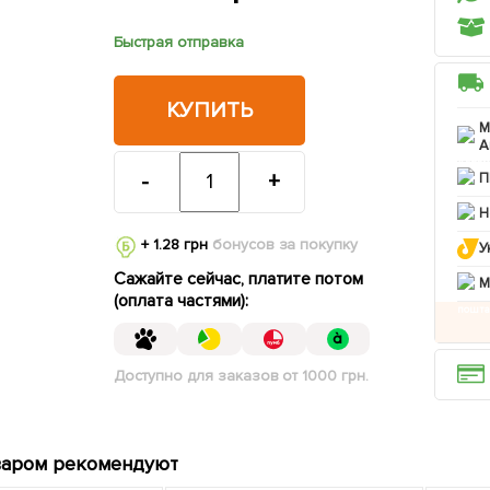
Быстрая отправка
КУПИТЬ
М
А
-
+
П
Н
+ 1.28 грн
бонусов за покупку
У
Сажайте сейчас, платите потом
M
(оплата частями):
Доступно для заказов от 1000 грн.
варом рекомендуют