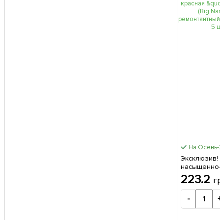
На Осень
Эксклюзив!
насыщенно-
Ненси" (Big
223.2
г
(премиальн
сорт, гиган
-
упаковке