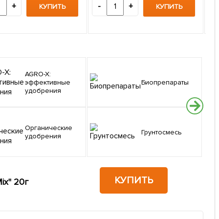
1
+
-
+
КУПИТЬ
КУПИТЬ
-
AGRO-X:
эффективные
Биопрепараты
удобрения
Органические
Грунтосмесь
удобрения
КУПИТЬ
ix" 20г