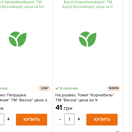
ичии.
В наличии.
22067
183854
вес Петрушка
На развес Томат "Корнабель"
Эк
йная" ТМ "Весна" цена за
ТМ "Весна" цена за 1г
ко
(п
41
2
рн
грн
выс
са
+
-
+
-
КУПИТЬ
КУПИТЬ