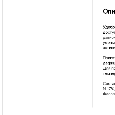
Опи
Удобре
досту
равно
умень
актив
Пригот
дефици
Для п
темпе
Соста
N-17%,
Фасовк