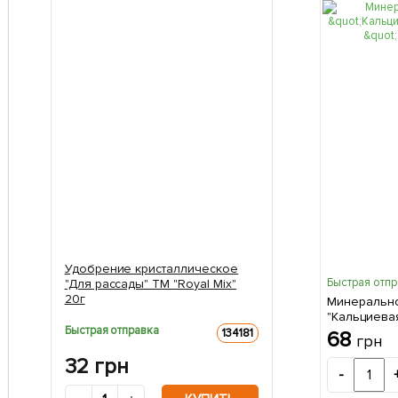
Удобрение кристаллическое
Быстрая отп
"Для рассады" ТМ "Royal Mix"
20г
Минеральн
"Кальциева
Быстрая отправка
500г
134181
68
грн
32
грн
-