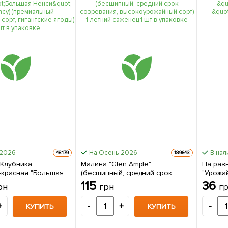
-2026
На Осень-2026
В нал
48179
189643
 Клубника
Малина "Glen Ample"
На раз
красная "Большая
(бесшипный, средний срок
"Урожа
 Nancy)
созревания, высокоурожайный
10г
115
36
рн
грн
г
ый ремонтантный
сорт) 1-летний саженец 1 шт в
тские ягоды) 5 шт в
упаковке
+
-
+
-
КУПИТЬ
КУПИТЬ