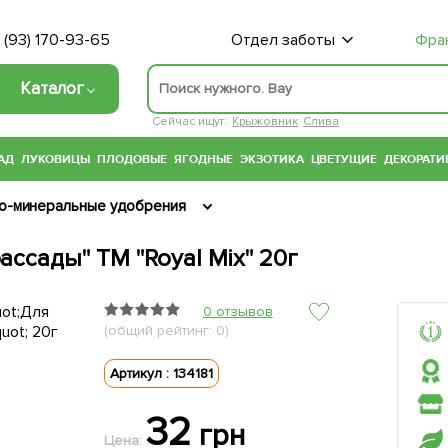
 (93) 170-93-65
Отдел заботы
Фра
Каталог
Сейчас ищут:
Крыжовник
Слива
АД
ЛУКОВИЦЫ
ПЛОДОВЫЕ
ЯГОДНЫЕ
ЭКЗОТИКА
ЦВЕТУЩИЕ
ДЕКОРАТИ
о-минеральные удобрения
ссады" ТМ "Royal Mix" 20г
0 отзывов
(общий рейтинг: 0)
Артикул : 134181
32
грн
Цена: