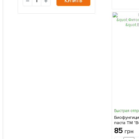
КУПИТЬ
Быстрая отп
Биофунгици
паста ТМ "В
85
грн