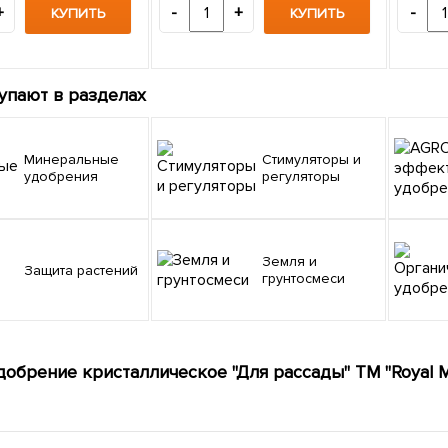
+
-
+
-
КУПИТЬ
КУПИТЬ
упают в разделах
Минеральные
Стимуляторы и
удобрения
регуляторы
Земля и
Защита растений
грунтосмеси
добрение кристаллическое "Для рассады" ТМ "Royal M