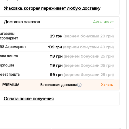
Упаковка, которая переживает любую доставку
Доставка заказов
Детальнее
→
агазины
29 грн
(вернем
бонусами
20
грн)
громаркет
109 грн
(вернем
бонусами
40
грн)
ВЗ Агромаркет
119 грн
(вернем
бонусами
25
грн)
ова пошта
119 грн
(вернем
бонусами
35
грн)
крпошта
99 грн
(вернем
бонусами
25
грн)
eest пошта
PREMIUM
Бесплатная доставка
Узнать
Оплата после получения