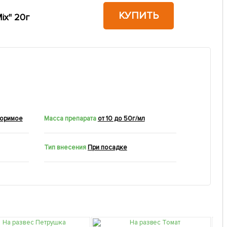
КУПИТЬ
ix" 20г
воримое
Масса препарата
от 10 до 50г/мл
Тип внесения
При посадке