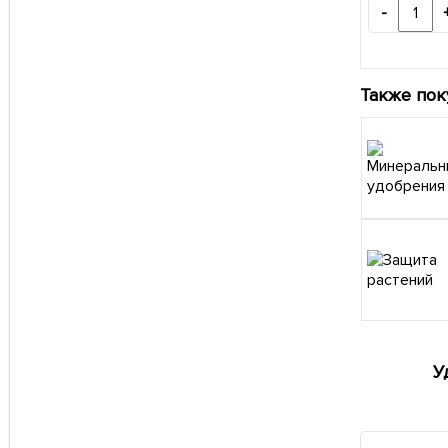
-
Также пок
У