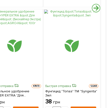
 отправка
Быстрая отправка
47873
12265
льное удобрение
Фунгицид "Топаз" ТМ "Syngenta"
ER EXTRA "Для
3мл
Гр
ий" (Биохайпер Экстра)
38
рн
грн
4-
O-X" 100г