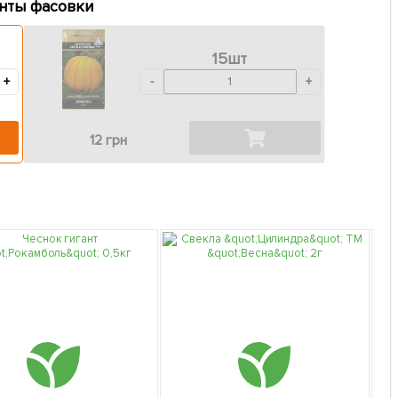
нты фасовки
15шт
+
-
+
12 грн