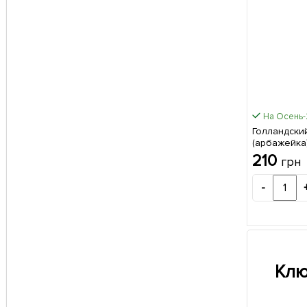
На Осень
Голландский
(арбажейка
"Red Baron"
210
грн
-
Клю