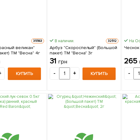
В наличии.
На О
35563
32512
расный великан"
Арбуз "Скороспелый" (Большой
Чеснок 
кет) ТМ "Весна" 4г
пакет) ТМ "Весна" 3г
31
265
н
грн
+
-
+
-
КУПИТЬ
КУПИТЬ