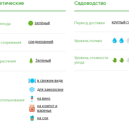
етические
Садоводство
круглый г

Период доставки
зелёный
 плода
Уровень полива
среднеранний
 созревания
Уровень сложности

Зеленый
 растения
ухода
в свежем виде
для заморозки
на вино
использования
на компот и
варенье
на сок