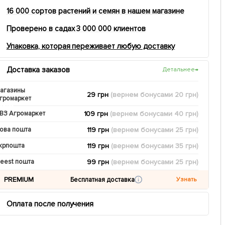
16 000 сортов растений и семян в нашем магазине
Проверено в садах 3 000 000 клиентов
Упаковка, которая переживает любую доставку
Доставка заказов
Детальнее
→
агазины
29 грн
(вернем
бонусами
20
грн)
громаркет
109 грн
(вернем
бонусами
40
грн)
ВЗ Агромаркет
119 грн
(вернем
бонусами
25
грн)
ова пошта
119 грн
(вернем
бонусами
35
грн)
крпошта
99 грн
(вернем
бонусами
25
грн)
eest пошта
PREMIUM
Бесплатная доставка
Узнать
Оплата после получения