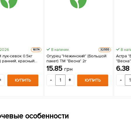
-2026
В наличии.
В нал
16174
32555
 лук-севок 0.5кг
Огурец "Нежинский" (Большой
Астра "
) ранний, красный
пакет) ТМ "Весна" 2г
"Весна"
15.85
6.3
грн
+
-
+
-
КУПИТЬ
КУПИТЬ
чевые особенности