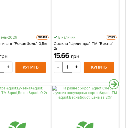
сень-2026
В наличии.
Быс
182481
10393
гигант "Рокамболь" 0,5кг
Свекла "Цилиндра" ТМ "Весна"
Огу
2г
(Бо
15.66
2
грн
грн
+
-
+
-
КУПИТЬ
КУПИТЬ