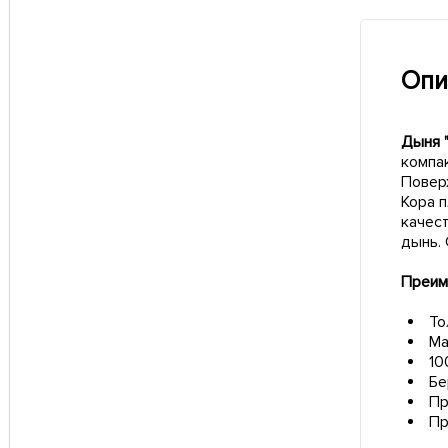
Опи
Дыня 
компа
Поверх
Кора п
качес
дынь.
Преим
То
Ма
10
Бе
Пр
Пр