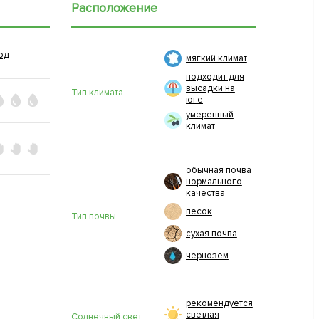
Расположение
од
мягкий климат
подходит для
высадки на
Тип климата
юге
умеренный
климат
обычная почва
нормального
качества
песок
Тип почвы
сухая почва
чернозем
рекомендуется
светлая
Солнечный свет