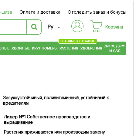
ншиза
Оплата и доставка
Отследить заказ и бонусы
Ру
Корзина
ГОТОВЫЕ К ОТПРАВКЕ
ДАЧА, ДОМ
ВНЫЕ
ХВОЙНЫЕ
КРУПНОМЕРЫ
РАСТЕНИЯ
УДОБРЕНИЯ
И САД
Засухоустойчивый, поливитаминный, устойчивый к
вредителям
Лидер №1 Собственное производство и
выращивание
Растения приживаются или производим замену