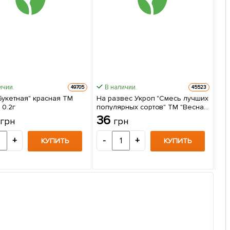
ичии.
В наличии.
49705
45523
Букетная" красная ТМ
На развес Укроп "Смесь лучших
Быс
 0.2г
популярных сортов" ТМ "Весна"
Фа
цена за 20г
8
36
грн
грн
пак
4
+
-
+
КУПИТЬ
КУПИТЬ
-