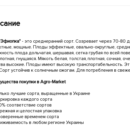
сание
"Эфиопка"
- это среднеранний сорт. Созревает через 70-80 д
ктные, мощные. Плоды эффектные, овально-округлые, средние
ность плода дольчатая, шершавая, сетка грубая по всей пов
лотная, гнущаяся. Мякоть белая, толстая, плотная, сочная, о
тва высокие. Плоды имеют высокую транспортабельность. Эт
 Сорт устойчив к солнечным ожогам. Для потребления в свеже
ущества покупки в Agro-Market
лько лучшие сорта, выращенные в Украине
ркировка каждого сорта
0% соответствие сортов
режная и целостная упаковка
оверенные временем сорта
иживаемость в любом регионе Украины