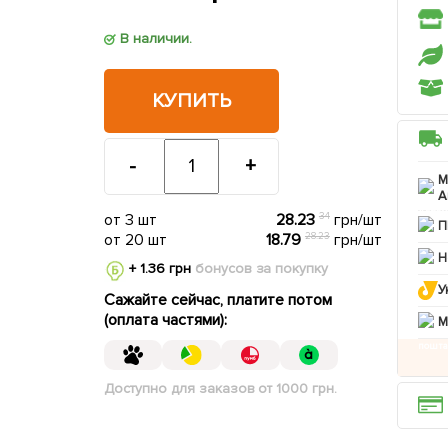
В наличии.
КУПИТЬ
-
+
М
А
от 3 шт
28.23
34
грн/шт
П
от 20 шт
18.79
28.23
грн/шт
Н
+ 1.36 грн
бонусов за покупку
У
Сажайте сейчас, платите потом
(оплата частями):
M
Доступно для заказов от 1000 грн.