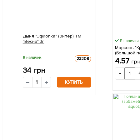
Дыня "Эфиопка" (Зипер) ТМ
В наличии.
"Весна" 3г
Морковь "К
(Большой па
В наличии.
23208
4.57
гр
34
грн
-
КУПИТЬ