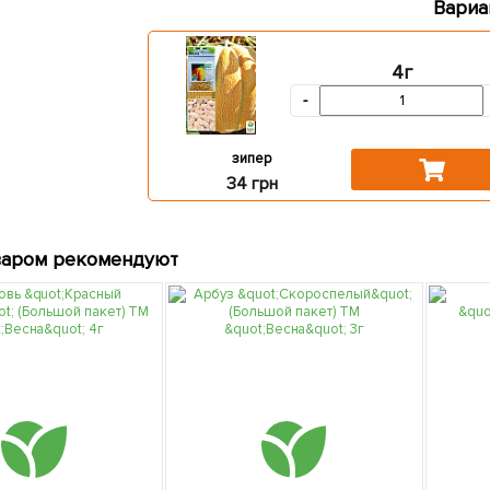
Вариа
4г
-
зипер
34 грн
варом рекомендуют