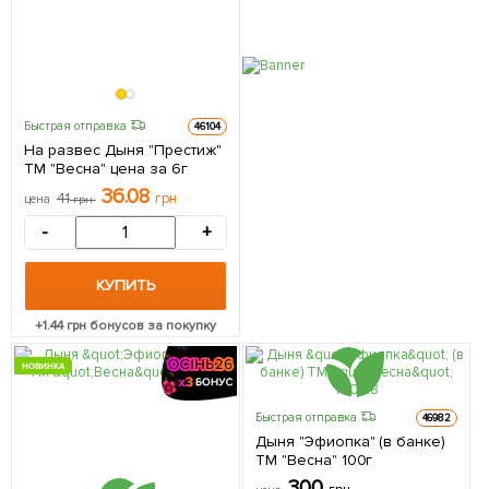
Быстрая отправка
46104
На развес Дыня "Престиж"
ТМ "Весна" цена за 6г
36.08
41
грн
цена
грн
-
+
КУПИТЬ
+
1.44
грн бонусов за покупку
НОВИНКА
Быстрая отправка
46982
Дыня "Эфиопка" (в банке)
ТМ "Весна" 100г
300