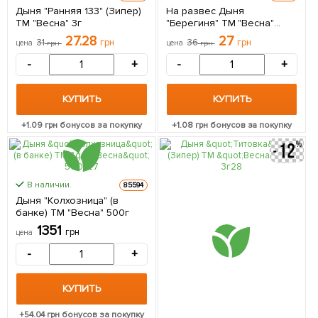
Дыня "Ранняя 133" (Зипер)
На развес Дыня
ТМ "Весна" 3г
"Берегиня" ТМ "Весна"
цена за 6г
27.28
27
31
грн
36
грн
цена
грн
цена
грн
-
+
-
+
КУПИТЬ
КУПИТЬ
+
1.09
грн бонусов за покупку
+
1.08
грн бонусов за покупку
В наличии.
85594
Дыня "Колхозница" (в
банке) ТМ "Весна" 500г
1351
грн
цена
-
+
КУПИТЬ
+
54.04
грн бонусов за покупку