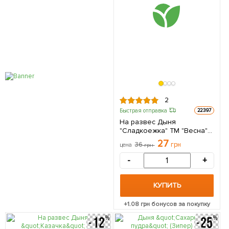
2
Быстрая отправка
22397
На развес Дыня
"Сладкоежка" ТМ "Весна"
цена за 6г
27
36
грн
цена
грн
-
+
КУПИТЬ
+
1.08
грн бонусов за покупку