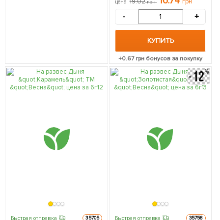
16.74
19.02
грн
цена
грн
-
+
КУПИТЬ
+
0.67
грн бонусов за покупку
Быстрая отправка
Быстрая отправка
35705
35758