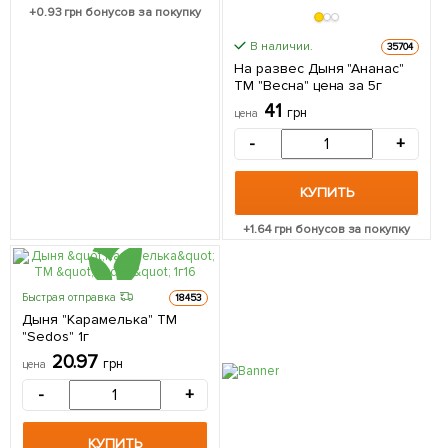
+
0.93
грн бонусов за покупку
В наличии.
35704
На развес Дыня "Ананас"
ТМ "Весна" цена за 5г
41
грн
цена
-
+
КУПИТЬ
+
1.64
грн бонусов за покупку
Быстрая отправка
18453
Дыня "Карамелька" ТМ
"Sedos" 1г
20.97
грн
цена
-
+
КУПИТЬ