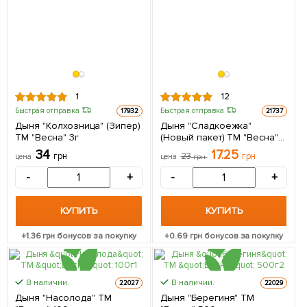
1
12
Быстрая отправка
Быстрая отправка
17932
21737
Дыня "Колхозница" (Зипер)
Дыня "Сладкоежка"
ТМ "Весна" 3г
(Новый пакет) ТМ "Весна"
1.5г
34
17.25
грн
23
грн
цена
цена
грн
-
+
-
+
КУПИТЬ
КУПИТЬ
+
1.36
грн бонусов за покупку
+
0.69
грн бонусов за покупку
В наличии.
В наличии.
22027
22029
Дыня "Насолода" ТМ
Дыня "Берегиня" ТМ