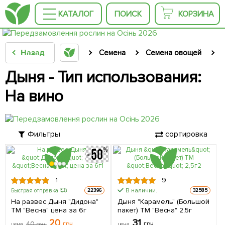
КАТАЛОГ
ПОИСК
КОРЗИНА
Назад
Семена
Семена овощей
Дыня - Тип использования:
На вино
Фильтры
сортировка
1
9
В наличии.
Быстрая отправка
22396
32585
На развес Дыня "Дидона"
Дыня "Карамель" (Большой
ТМ "Весна" цена за 6г
пакет) ТМ "Весна" 2,5г
20
31
40
грн
грн
цена
грн
цена