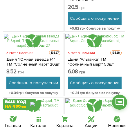
20.5
грн
Сообщить о поступлении
+
0.82
грн бонусов за покупку
Фейсбук
Телеграм
Нет в наличии
Нет в наличии
13827
13828
Вайбер
Дыня "Южная звезда F1"
Дыня "Альтанка" ТМ
ТМ "Солнечный март" 20шт
"Солнечный март" 50шт
Інстаграм
8.52
6.08
грн
грн
Онлайн чат
Сообщить о поступлении
Сообщить о поступлении
+
0.34
грн бонусов за покупку
+
0.24
грн бонусов за покупку
ВАШ КОД
НА 450
грн
Нет в наличии
13830
1
Дыня "Чайка" ТМ
Нет в наличии
13829
Главная
Каталог
Корзина
Акции
Новинки
"Солнечный март" 50шт