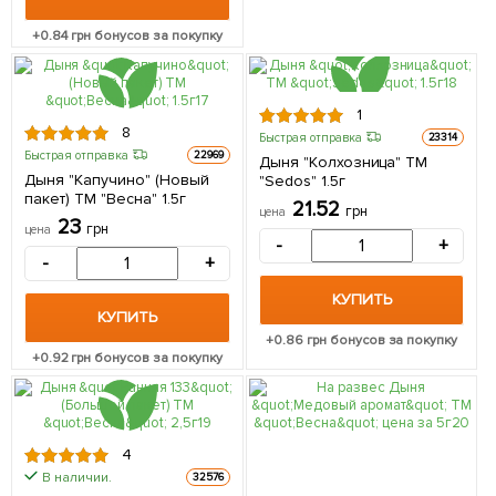
+
0.84
грн бонусов за покупку
1
8
Быстрая отправка
23314
Быстрая отправка
22969
Дыня "Колхозница" ТМ
Дыня "Капучино" (Новый
"Sedos" 1.5г
пакет) ТМ "Весна" 1.5г
21.52
грн
цена
23
грн
цена
-
+
-
+
КУПИТЬ
КУПИТЬ
+
0.86
грн бонусов за покупку
+
0.92
грн бонусов за покупку
4
В наличии.
32576