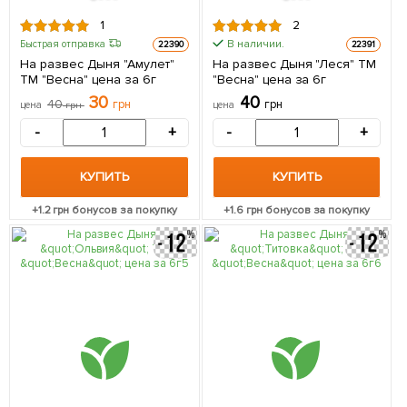
1
2
В наличии.
Быстрая отправка
22390
22391
На развес Дыня "Амулет"
На развес Дыня "Леся" ТМ
ТМ "Весна" цена за 6г
"Весна" цена за 6г
30
40
40
грн
грн
цена
грн
цена
-
+
-
+
КУПИТЬ
КУПИТЬ
+
1.2
грн бонусов за покупку
+
1.6
грн бонусов за покупку