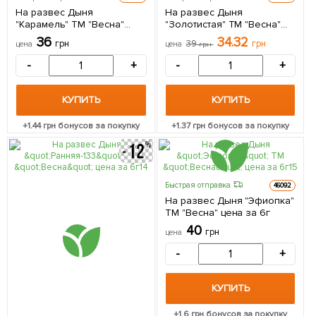
На развес Дыня
На развес Дыня
"Карамель" ТМ "Весна"
"Золотистая" ТМ "Весна"
цена за 6г
цена за 6г
36
34.32
грн
39
грн
цена
цена
грн
-
+
-
+
КУПИТЬ
КУПИТЬ
+
1.44
грн бонусов за покупку
+
1.37
грн бонусов за покупку
Быстрая отправка
46092
На развес Дыня "Эфиопка"
ТМ "Весна" цена за 6г
40
грн
цена
-
+
КУПИТЬ
+
1.6
грн бонусов за покупку