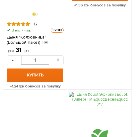
+
1.36
грн бонусов за покупку
12
В наличии.
32583
Дыня "Колхозница"
(Большой пакет) ТМ
"Весна" 2,5г
31
грн
цена
-
+
КУПИТЬ
+
1.24
грн бонусов за покупку