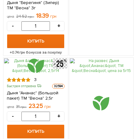
Дыня "Берегиня" (Зипер)
ТМ "Весна" 3г
18.39
24.52
грн
цена
грн
-
+
КУПИТЬ
+
0.74
грн бонусов за покупку
3
Быстрая отправка
32594
Дыня "Ананас" (Большой
пакет) ТМ "Весна" 2,5г
23.25
31
грн
цена
грн
-
+
КУПИТЬ