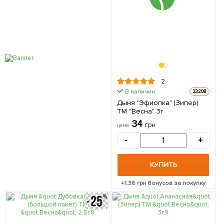
2
В наличии.
23208
Дыня "Эфиопка" (Зипер)
ТМ "Весна" 3г
34
грн
цена
-
+
КУПИТЬ
+
1.36
грн бонусов за покупку