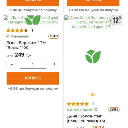
+
1.44
грн бонусов за покупку
+
0.93
грн бонусов за покупку
1
В наличии.
23481
Дыня "Берегиня" ТМ
"Весна" 100г
249
грн
цена
-
+
КУПИТЬ
+
9.96
грн бонусов за покупку
2
Быстрая отправка
32589
Дыня "Золотистая"
(Большой пакет) ТМ
"Весна" 2,5г