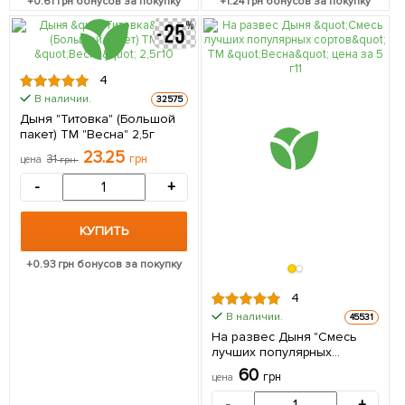
+
0.61
грн бонусов за покупку
+
1.24
грн бонусов за покупку
4
В наличии.
32575
Дыня "Титовка" (Большой
пакет) ТМ "Весна" 2,5г
23.25
31
грн
цена
грн
-
+
КУПИТЬ
+
0.93
грн бонусов за покупку
4
В наличии.
45531
На развес Дыня "Смесь
лучших популярных
сортов" ТМ "Весна" цена за
60
грн
цена
5 г