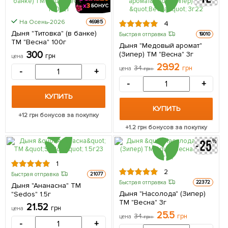
На Осень-2026
46985
4
Дыня "Титовка" (в банке)
Быстрая отправка
19010
ТМ "Весна" 100г
Дыня "Медовый аромат"
300
(Зипер) ТМ "Весна" 3г
грн
цена
29.92
34
грн
цена
грн
-
+
-
+
КУПИТЬ
КУПИТЬ
+
12
грн бонусов за покупку
+
1.2
грн бонусов за покупку
1
2
Быстрая отправка
21077
Быстрая отправка
22372
Дыня "Ананасна" ТМ
Дыня "Насолода" (Зипер)
"Sedos" 1.5г
ТМ "Весна" 3г
21.52
грн
цена
25.5
34
грн
цена
грн
-
+