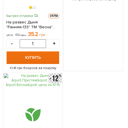
Быстрая отправка
35759
На развес Дыня
"Ранняя-133" ТМ "Весна"
цена за 6г
35.2
40
грн
цена
грн
-
+
КУПИТЬ
+
1.41
грн бонусов за покупку