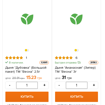
1
6
В наличии.
Быстрая отправка
32695
20582
Дыня "Дубовка" (Большой
Дыня "Ананасная" (Зипер)
пакет) ТМ "Весна" 2,5г
ТМ "Весна" 3г
15.23
31
20.31
грн
грн
цена
грн
цена
-
+
-
+
КУПИТЬ
КУПИТЬ