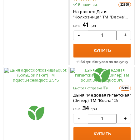
В наличии.
22398
На развес Дыня
"Колхозница" ТМ "Весна"
цена за 5г
41
грн
цена
-
+
КУПИТЬ
+
1.64
грн бонусов за покупку
Быстрая отправка
52146
Дыня "Медовая гигантская"
(Зипер) ТМ "Весна" 3г
34
грн
цена
-
+
КУПИТЬ