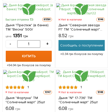
Нет в наличии
Быстрая отправка
85591
10146
Дыня "Престиж" (в банке)
Дыня "Северная звезда
ТМ "Весна" 500г
F1" ТМ "Солнечный март"
20шт
1351
8.52
грн
грн
цена
-
+
Сообщить о поступлении
+
0.34
грн бонусов за покупку
КУПИТЬ
+
54.04
грн бонусов за покупку
1
1
Нет в наличии
Нет в наличии
10147
10148
Дыня "Фортуна" ТМ
Дыня "№ 17-736" ТМ
"Солнечный март" 25шт
"Солнечный март" 25шт
6.08
6.08
грн
грн