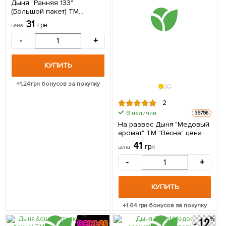
Дыня "Ранняя 133"
(Большой пакет) ТМ
"Весна" 2,5г
31
грн
цена
-
+
КУПИТЬ
+
1.24
грн бонусов за покупку
2
В наличии.
35756
На развес Дыня "Медовый
аромат" ТМ "Весна" цена
за 5г
41
грн
цена
-
+
КУПИТЬ
+
1.64
грн бонусов за покупку