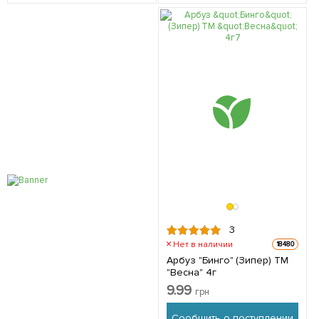
3
Нет в наличии
18480
Арбуз "Бинго" (Зипер) ТМ
"Весна" 4г
9.99
грн
Сообщить о поступлении