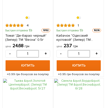
4
1
Быстрая отправка
Быстрая отправка
19192
19206
Томат "Де-барао черный"
Кабачок "Одесский
(Зипер) ТМ "Весна" 0.5г
кустовой" (Зипер) ТМ
"Весна" 5г
24.68
23.7
грн
грн
цена
цена
-
+
-
+
КУПИТЬ
КУПИТЬ
+
0.99
грн бонусов за покупку
+
0.95
грн бонусов за покупку