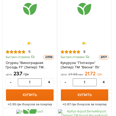
5
8
Быстрая отправка
Быстрая отправка
20559
20571
Огурец "Виноградная
Кукуруза "Поп-корн"
Гроздь F1" (Зипер) ТМ
(Зипер) ТМ "Весна" 15г
"Весна" 1.5г
23.7
21.72
грн
24.68
грн
цена
цена
грн
-
+
-
+
КУПИТЬ
КУПИТЬ
+
0.95
грн бонусов за покупку
+
0.87
грн бонусов за покупку