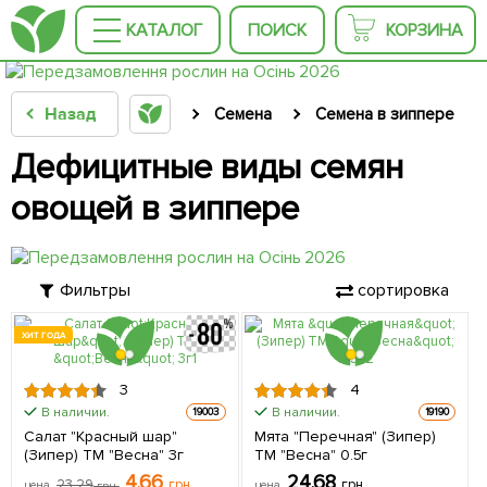
КАТАЛОГ
ПОИСК
КОРЗИНА
Назад
Семена
Семена в зиппере
Дефицитные виды семян
овощей в зиппере
Фильтры
сортировка
ХИТ ГОДА
3
4
В наличии.
В наличии.
19003
19190
Салат "Красный шар"
Мята "Перечная" (Зипер)
(Зипер) ТМ "Весна" 3г
ТМ "Весна" 0.5г
4.66
24.68
23.29
грн
грн
цена
грн
цена