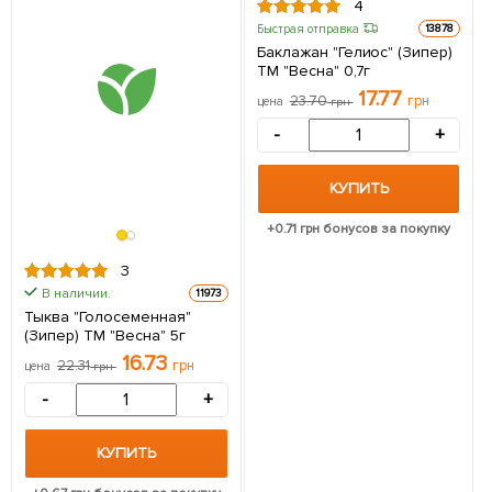
4
Быстрая отправка
13878
Баклажан "Гелиос" (Зипер)
ТМ "Весна" 0,7г
17.77
23.70
грн
цена
грн
-
+
КУПИТЬ
+
0.71
грн бонусов за покупку
3
В наличии.
11973
Тыква "Голосеменная"
(Зипер) ТМ "Весна" 5г
16.73
22.31
грн
цена
грн
-
+
КУПИТЬ