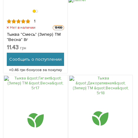
1
Нет в наличии
18499
Тыква "Смесь" (Зипер) ТМ
"Весна" 8г
11.43
грн
Сообщить о поступлении
+
0.46
грн бонусов за покупку