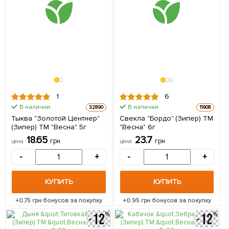
1
6
В наличии.
В наличии.
32890
11908
Тыква "Золотой Центнер"
Свекла "Бордо" (Зипер) ТМ
(Зипер) ТМ "Весна" 5г
"Весна" 6г
18.65
23.7
грн
грн
цена
цена
-
+
-
+
КУПИТЬ
КУПИТЬ
+
0.75
грн бонусов за покупку
+
0.95
грн бонусов за покупку