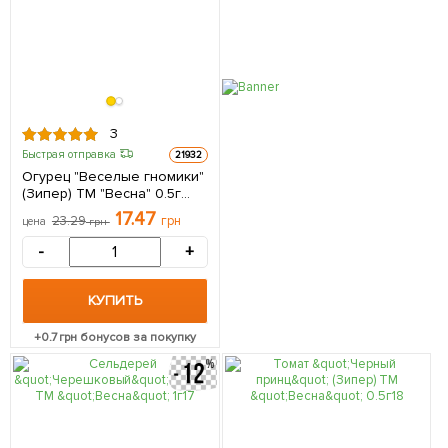
3
Быстрая отправка
21932
Огурец "Веселые гномики"
(Зипер) ТМ "Весна" 0.5г
(самоопыляемый)
17.47
23.29
грн
цена
грн
-
+
КУПИТЬ
+
0.7
грн бонусов за покупку