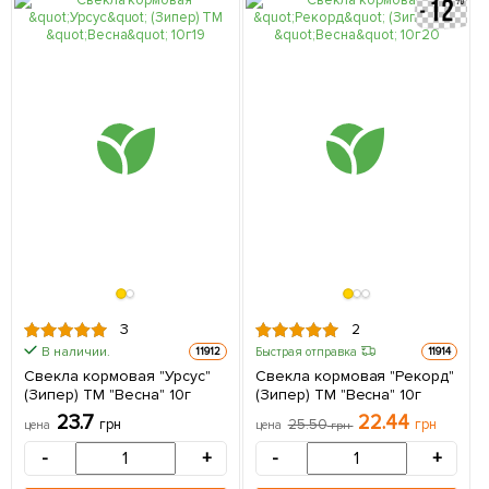
3
2
В наличии.
Быстрая отправка
11912
11914
Свекла кормовая "Урсус"
Свекла кормовая "Рекорд"
(Зипер) ТМ "Весна" 10г
(Зипер) ТМ "Весна" 10г
23.7
22.44
грн
25.50
грн
цена
цена
грн
-
+
-
+