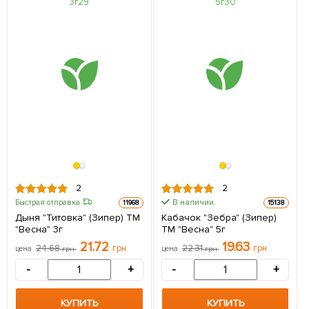
2
2
В наличии.
Быстрая отправка
11968
15138
Дыня "Титовка" (Зипер) ТМ
Кабачок "Зебра" (Зипер)
"Весна" 3г
ТМ "Весна" 5г
21.72
19.63
24.68
грн
22.31
грн
цена
грн
цена
грн
-
+
-
+
КУПИТЬ
КУПИТЬ