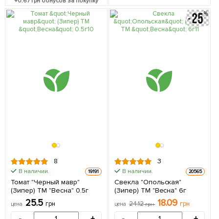
+
0.67
грн бонусов за покупку
8
3
В наличии.
В наличии.
19191
20565
Томат "Черный мавр"
Свекла "Опольская"
(Зипер) ТМ "Весна" 0.5г
(Зипер) ТМ "Весна" 6г
25.5
18.09
грн
24.12
грн
цена
цена
грн