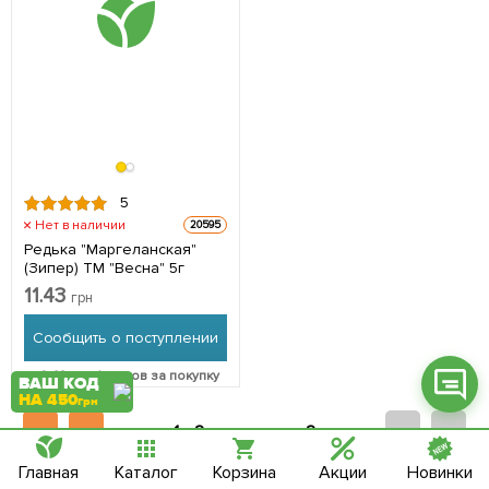
Фейсбук
Телеграм
5
Вайбер
Нет в наличии
20595
Редька "Маргеланская"
Інстаграм
(Зипер) ТМ "Весна" 5г
11.43
Онлайн чат
грн
Сообщить о поступлении
+
0.46
грн бонусов за покупку
ВАШ КОД
НА 450
грн
1 -
2 страница из 2
Главная
Каталог
Корзина
Акции
Новинки