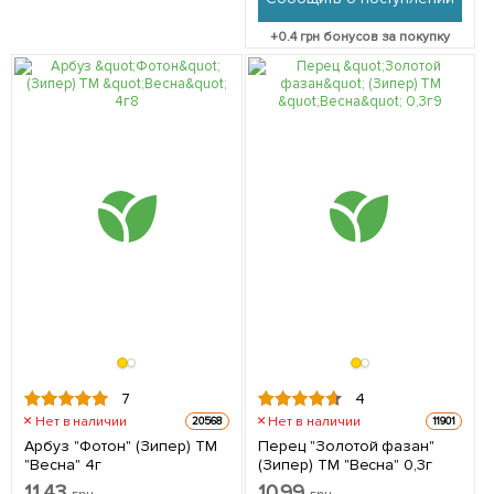
+
0.4
грн бонусов за покупку
7
4
Нет в наличии
Нет в наличии
20568
11901
Арбуз "Фотон" (Зипер) ТМ
Перец "Золотой фазан"
"Весна" 4г
(Зипер) ТМ "Весна" 0,3г
11.43
10.99