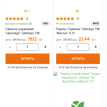
3
5
В наличии.
Быстрая отправка
11913
18478
Свекла кормовая
Перец "Лумина" (Зипер) ТМ
"Центаур" (Зипер) ТМ
"Весна" 0,7г
"Весна" 10г
19.12
22.44
25.50
грн
25.50
грн
цена
грн
цена
грн
-
+
-
+
КУПИТЬ
КУПИТЬ
+
0.76
грн бонусов за покупку
+
0.9
грн бонусов за покупку