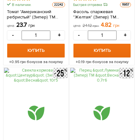
В наличии.
Быстрая отправка
22242
11957
Томат "Американский
Фасоль спаржевая
ребристый" (Зипер) ТМ
"Желтая" (Зипер) ТМ
"Весна" 0.5г
"Весна" 5г
23.7
4.82
грн
24.12
грн
цена
цена
грн
-
+
-
+
КУПИТЬ
КУПИТЬ
+
0.95
грн бонусов за покупку
+
0.19
грн бонусов за покупку