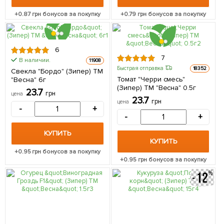
+
0.87
грн бонусов за покупку
+
0.79
грн бонусов за покупку
6
7
В наличии.
11908
Быстрая отправка
18352
Свекла "Бордо" (Зипер) ТМ
Томат "Черри смесь"
"Весна" 6г
(Зипер) ТМ "Весна" 0.5г
23.7
грн
цена
23.7
грн
цена
-
+
-
+
КУПИТЬ
КУПИТЬ
+
0.95
грн бонусов за покупку
+
0.95
грн бонусов за покупку