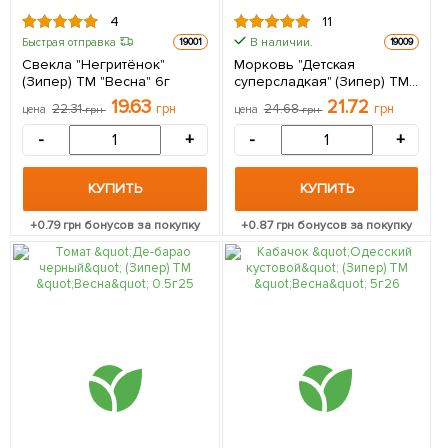
4
11
В наличии.
Быстрая отправка
19001
19009
Свекла "Негритёнок"
Морковь "Детская
(Зипер) ТМ "Весна" 6г
суперсладкая" (Зипер) ТМ
"Весна" 5г
19.63
21.72
22.31
грн
24.68
грн
цена
грн
цена
грн
-
+
-
+
КУПИТЬ
КУПИТЬ
+
0.79
грн бонусов за покупку
+
0.87
грн бонусов за покупку