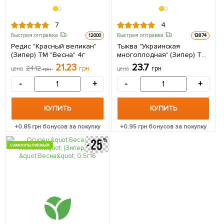
7
4
Быстрая отправка
Быстрая отправка
12000
13874
Редис "Красный великан"
Тыква "Украинская
(Зипер) ТМ "Весна" 4г
многоплодная" (Зипер) ТМ
"Весна" 5г
21.23
23.7
24.12
грн
грн
цена
грн
цена
-
+
-
+
КУПИТЬ
КУПИТЬ
+
0.85
грн бонусов за покупку
+
0.95
грн бонусов за покупку
САМООПЫЛЯЕМЫЙ