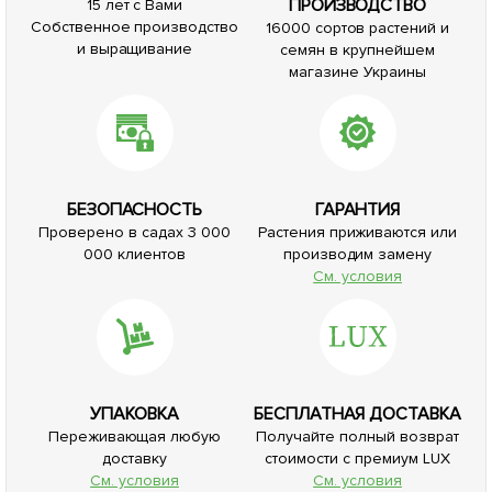
ПРОИЗВОДСТВО
15 лет с Вами
Собственное производство
16000 сортов растений и
и выращивание
семян в крупнейшем
магазине Украины
БЕЗОПАСНОСТЬ
ГАРАНТИЯ
Проверено в садах 3 000
Растения приживаются или
000 клиентов
производим замену
См. условия
УПАКОВКА
БЕСПЛАТНАЯ ДОСТАВКА
Переживающая любую
Получайте полный возврат
доставку
стоимости с премиум LUX
См. условия
См. условия