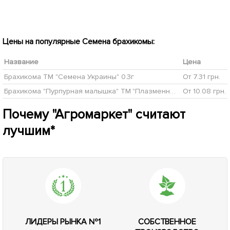
Цены на популярные Семена брахикомы:
Название
Цена
Брахикома ТМ "Семена Украины" 0.3г
От 7.31 грн.
Брахикома "Пурпурная малышка" ТМ "Плазменные семена" 0,05г NEW
От 10.08 грн.
Почему "Агромаркет" считают
лучшим*
ЛИДЕРЫ РЫНКА №1
СОБСТВЕННОЕ