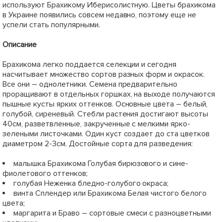
используют Брахикому Иберисолистную. Цветы брахикома
в Украине появились совсем недавно, поэтому еще не
успели стать популярными.
Описание
Брахикома легко поддается селекции и сегодня
насчитывает множество сортов разных форм и окрасок.
Все они – однолетники. Семена предварительно
проращивают в отдельных горшках, на выходе получаются
пышные кусты ярких оттенков. Основные цвета – белый,
голубой, сиреневый. Стебли растения достигают высоты
40см, разветвленные, закрученные с мелкими ярко-
зелеными листочками. Один куст создает до ста цветков
диаметром 2-3см. Достойные сорта для разведения:
малышка Брахикома Голубая бирюзового и сине-
фиолетового оттенков;
голубая Неженка бледно-голубого окраса;
винта Сплендер или Брахикома Белая чистого белого
цвета;
маргарита и Браво – сортовые смеси с разноцветными