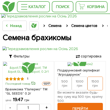
КАТАЛОГ
ПОИСК
КОРЗИНА
Назад
Семена
Семена цветов
С
Семена брахикомы
Фильтры
сортировка
Подарунковий сертифікат
"Агродарунок"
1
500
1000
1500
2
Последний товар
12217
грн
грн
грн
Брахикома "Палермо" ТМ
Ви можете вказати будь-
"GL SEEDS" 0.2г
яку суму від 500 грн, кратну
19.47
грн
500.
цена
-
+
ПЕРЕЙТИ