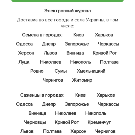
Электронный журнал
Доставка во все города и села Украины, в том
числе:
Семена в городах:
Киев
Харьков
Одесса
Днепр
Запорожье
Черкассы
Херсон
Львов
Винница
Кривой Рог
Луцк
Николаев
Никополь
Полтава
Ровно
Сумы
Хмельницкий
Чернигов
Житомир
Саженцы в городах:
Киев
Харьков
Одесса
Днепр
Запорожье
Черкассы
Винница
Николаев
Никополь
Черновцы
Кривой Рог
Кременчуг
Львов
Полтава
Херсон
Чернигов