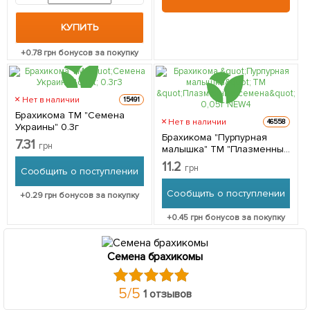
КУПИТЬ
+
0.78
грн бонусов за покупку
Нет в наличии
15491
Брахикома ТМ "Семена
Нет в наличии
46558
Украины" 0.3г
Брахикома "Пурпурная
7.31
грн
малышка" ТМ "Плазменные
семена" 0,05г NEW
11.2
грн
Сообщить о поступлении
Сообщить о поступлении
+
0.29
грн бонусов за покупку
+
0.45
грн бонусов за покупку
Семена брахикомы
5
/
5
1 отзывов