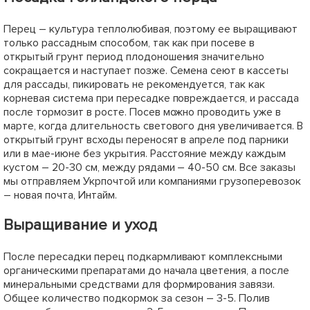
Перец "Стрит F1" ТМ "Lark
Перец "Вилд F1" ТМ "Lark
Seeds" 500шт
Seeds" 500шт
1110
756
грн
грн
Сообщить о поступлении
Сообщить о поступлении
+
44.4
грн бонусов за покупку
+
30.24
грн бонусов за покупку