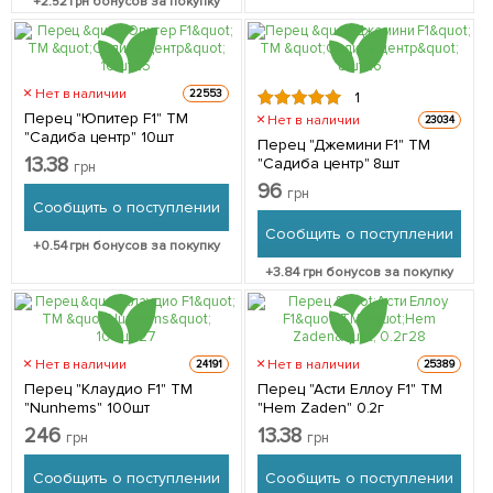
+
2.52
грн бонусов за покупку
Нет в наличии
22553
1
Перец "Юпитер F1" ТМ
Нет в наличии
23034
"Садиба центр" 10шт
Перец "Джемини F1" ТМ
13.38
"Садиба центр" 8шт
грн
96
грн
Сообщить о поступлении
Сообщить о поступлении
+
0.54
грн бонусов за покупку
+
3.84
грн бонусов за покупку
Нет в наличии
Нет в наличии
24191
25389
Перец "Клаудио F1" ТМ
Перец "Асти Еллоу F1" ТМ
"Nunhems" 100шт
"Hem Zaden" 0.2г
246
13.38
грн
грн
Сообщить о поступлении
Сообщить о поступлении