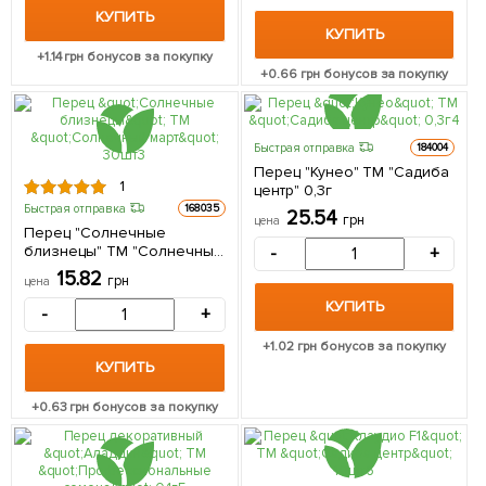
КУПИТЬ
КУПИТЬ
+
1.14
грн бонусов за покупку
+
0.66
грн бонусов за покупку
Быстрая отправка
184004
Перец "Кунео" ТМ "Садиба
1
центр" 0,3г
Быстрая отправка
168035
25.54
грн
цена
Перец "Солнечные
близнецы" ТМ "Солнечный
-
+
март" 30шт
15.82
грн
цена
КУПИТЬ
-
+
+
1.02
грн бонусов за покупку
КУПИТЬ
+
0.63
грн бонусов за покупку