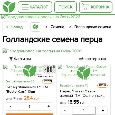
КАТАЛОГ
ПОИСК
КОРЗИНА
Назад
Семена
Голландские семена 
Голландские семена перца
Фильтры
сортировка
ПРИГОДЕН
ДО 31.10.2026
Быстрая отправка
152574
Быстрая отправка
176217
Перец "Фламинго F1" ТМ
Перец "Гигант Озарк
"Beste Kern" 10шт
желтый" ТМ "Солнечный
28.4
71
грн
цена
грн
март" 30шт
16.55
грн
цена
-
+
-
+