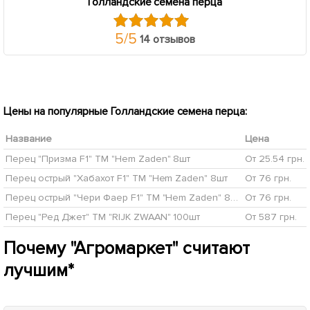
+
0.58
грн бонусов за покупку
+
1.02
грн бонусов за покупку
Нет в наличии
47156
1
Перец "Зорже" ТМ "Садиба
Нет в наличии
46082
Центр" 0,1г
Перец "Корина F1 (Капи F1) "
8.52
ТМ "Hem Zaden" 8шт
грн
44
грн