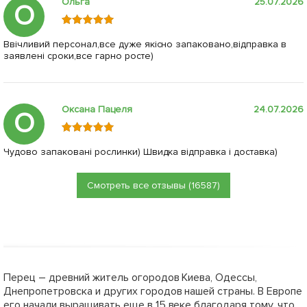
483
грн
Сообщить о поступлении
+
19.32
грн бонусов за покупку
Нет в наличии
Нет в наличии
63618
63620
Перец "Том F1" ТМ "Lark
Перец "Виват F1" ТМ "Lark