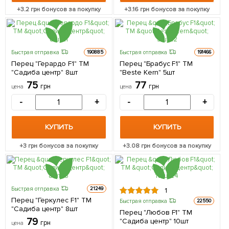
+
3.2
грн бонусов за покупку
+
3.16
грн бонусов за покупку
Быстрая отправка
Быстрая отправка
190885
191466
Перец "Герардо F1" ТМ
Перец "Брабус F1" ТМ
"Садиба центр" 8шт
"Beste Kern" 5шт
75
77
грн
грн
цена
цена
-
+
-
+
КУПИТЬ
КУПИТЬ
+
3
грн бонусов за покупку
+
3.08
грн бонусов за покупку
Быстрая отправка
21249
1
Перец "Геркулес F1" ТМ
Быстрая отправка
22550
"Садиба центр" 8шт
Перец "Любов F1" ТМ
79
"Садиба центр" 10шт
грн
цена