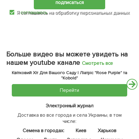
Нет в наличии
Нет в наличии
63628
63629
Перец "Спарк F1" ТМ "Lark
Перец "Сплит F1" ТМ "Lark
Seeds" 500шт
Seeds" 500шт
887
1056
грн
грн
Сообщить о поступлении
Сообщить о поступлении
+
35.48
грн бонусов за покупку
+
42.24
грн бонусов за покупку