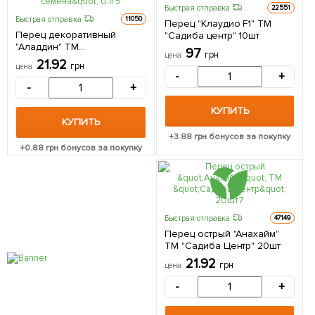
Быстрая отправка
22551
Быстрая отправка
11050
Перец "Клаудио F1" ТМ
Перец декоративный
"Садиба центр" 10шт
"Аладдин" ТМ
97
грн
цена
"Профессиональные
21.92
грн
цена
семена" 0.1г
-
+
-
+
КУПИТЬ
КУПИТЬ
+
3.88
грн бонусов за покупку
+
0.88
грн бонусов за покупку
Быстрая отправка
47149
Перец острый "Анахайм"
ТМ "Садиба Центр" 20шт
21.92
грн
цена
-
+