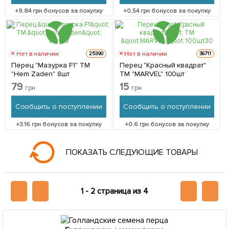
+
9.84
грн бонусов за покупку
+
0.54
грн бонусов за покупку
Нет в наличии
Нет в наличии
25390
36711
Перец "Мазурка F1" ТМ
Перец "Красный квадрат"
"Hem Zaden" 8шт
ТМ "MARVEL" 100шт
79
15
грн
грн
Сообщить о поступлении
Сообщить о поступлении
+
3.16
грн бонусов за покупку
+
0.6
грн бонусов за покупку
1
Нет в наличии
43380
Нет в наличии
37889
Перец сладкий "Биг папа"
Перец "Призма F1" ТМ
ТМ "Аэлита" 0,2г
"Hem Zaden" 8шт
14.5
грн
25.54
грн
Сообщить о поступлении
Сообщить о поступлении