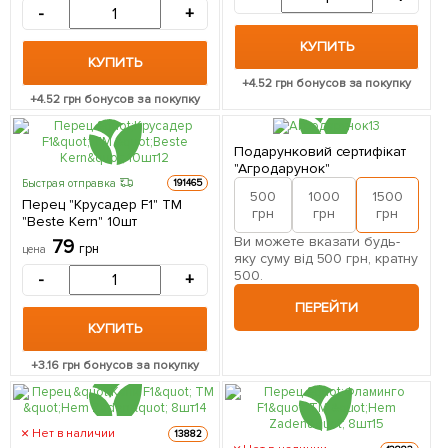
-
+
КУПИТЬ
КУПИТЬ
+
4.52
грн бонусов за покупку
+
4.52
грн бонусов за покупку
Подарунковий сертифікат
"Агродарунок"
Быстрая отправка
191465
500
1000
1500
2
Перец "Крусадер F1" ТМ
грн
грн
грн
"Beste Kern" 10шт
Ви можете вказати будь-
79
грн
цена
яку суму від 500 грн, кратну
500.
-
+
ПЕРЕЙТИ
КУПИТЬ
+
3.16
грн бонусов за покупку
Нет в наличии
13882