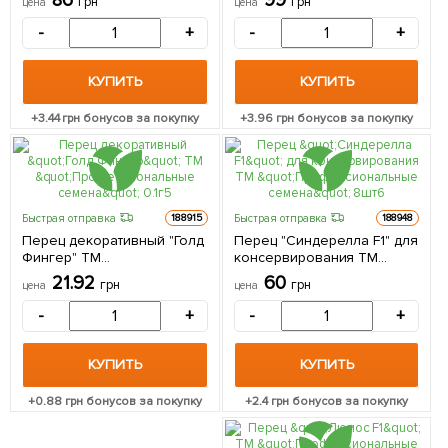
86
99
грн
грн
цена
цена
-
+
-
+
КУПИТЬ
КУПИТЬ
+
3.44
грн бонусов за покупку
+
3.96
грн бонусов за покупку
Быстрая отправка
Быстрая отправка
188915
188948
Перец декоративный "Голд
Перец "Синдерелла F1" для
Фингер" ТМ
консервирования ТМ
"Профессиональные
"Профессиональные
21.92
60
грн
грн
цена
цена
семена" 0.1г
семена" 8шт
-
+
-
+
КУПИТЬ
КУПИТЬ
+
0.88
грн бонусов за покупку
+
2.4
грн бонусов за покупку