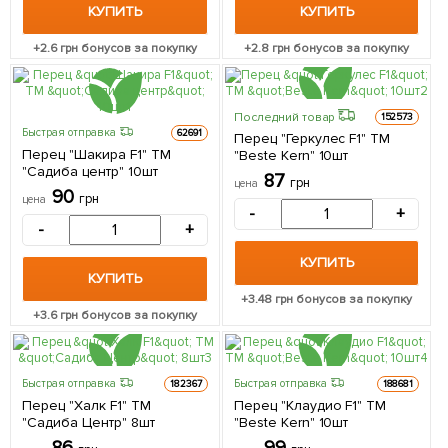
КУПИТЬ
КУПИТЬ
+
2.6
грн бонусов за покупку
+
2.8
грн бонусов за покупку
Последний товар
152573
Быстрая отправка
62691
Перец "Геркулес F1" ТМ
Перец "Шакира F1" ТМ
"Beste Kern" 10шт
"Садиба центр" 10шт
87
грн
цена
90
грн
цена
-
+
-
+
КУПИТЬ
КУПИТЬ
+
3.48
грн бонусов за покупку
+
3.6
грн бонусов за покупку
Быстрая отправка
Быстрая отправка
182367
188681
Перец "Халк F1" ТМ
Перец "Клаудио F1" ТМ
"Садиба Центр" 8шт
"Beste Kern" 10шт