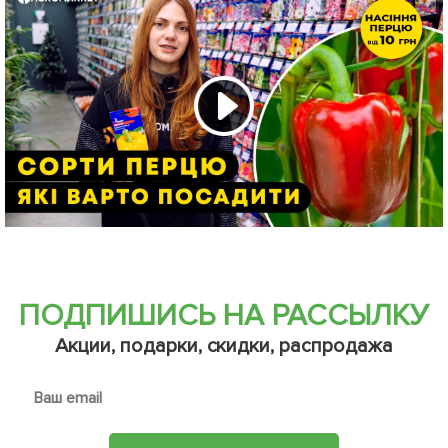
Нет в наличии
63627
Перец "Магус F1" ТМ "Lark
Seeds" 500шт
782
грн
Сообщить о поступлении
+
31.28
грн бонусов за покупку