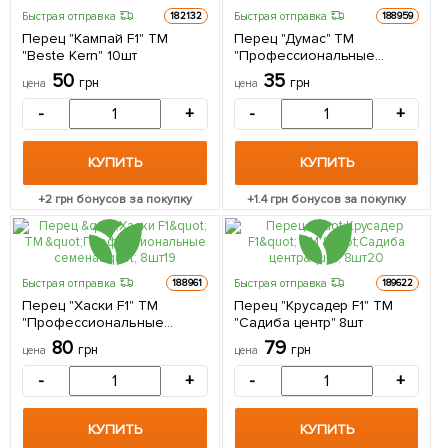
Быстрая отправка
Быстрая отправка
182132
188959
Перец "Кампай F1" ТМ
Перец "Думас" ТМ
"Beste Kern" 10шт
"Профессиональные
семена" 0,2г
50
35
грн
грн
цена
цена
-
+
-
+
КУПИТЬ
КУПИТЬ
+
2
грн бонусов за покупку
+
1.4
грн бонусов за покупку
Быстрая отправка
Быстрая отправка
188961
189622
Перец "Хаски F1" ТМ
Перец "Крусадер F1" ТМ
"Профессиональные
"Садиба центр" 8шт
семена" 8шт
80
79
грн
грн
цена
цена
-
+
-
+
КУПИТЬ
КУПИТЬ