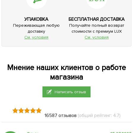
8.52
472
грн
грн
Сообщить о поступлении
Сообщить о поступлении
+
0.34
грн бонусов за покупку
+
18.88
грн бонусов за покупку
Нет в наличии
52941
Перец "Полтавский" ТМ
"GSN Semences" 100г