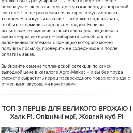
Нет в наличии
Нет в наличии
63625
63626
Перец "Ред Булл F1" ТМ
Перец "Фанат F1" ТМ "Lark
"Lark Seeds" 500шт
Seeds" 500шт
1001
951
грн
грн
Сообщить о поступлении
Сообщить о поступлении
+
40.04
грн бонусов за покупку
+
38.04
грн бонусов за покупку