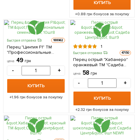
КУПИТЬ
+
0.88
грн бонусов за покупку
Быстрая отправка
188962
1
Перец "Цинтия F1" ТМ
"Профессиональные
Быстрая отправка
47150
семена" 10шт
49
Перец острый "Хабанеро"
грн
цена
оранжевый ТМ "Садиба
-
+
Центр" 8шт
58
грн
цена
-
+
КУПИТЬ
+
1.96
грн бонусов за покупку
КУПИТЬ
+
2.32
грн бонусов за покупку