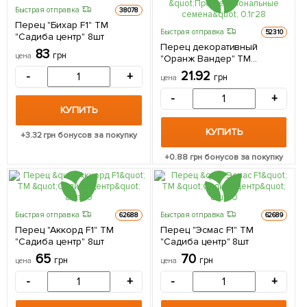
Быстрая отправка
38078
Перец "Бихар F1" ТМ
Быстрая отправка
52310
"Садиба центр" 8шт
Перец декоративный
83
грн
цена
"Оранж Вандер" ТМ
"Профессиональные
21.92
-
+
грн
цена
семена" 0.1г
-
+
КУПИТЬ
КУПИТЬ
+
3.32
грн бонусов за покупку
+
0.88
грн бонусов за покупку
Быстрая отправка
Быстрая отправка
62688
62689
Перец "Аккорд F1" ТМ
Перец "Эсмас F1" ТМ
"Садиба центр" 8шт
"Садиба центр" 8шт
65
70
грн
грн
цена
цена
-
+
-
+