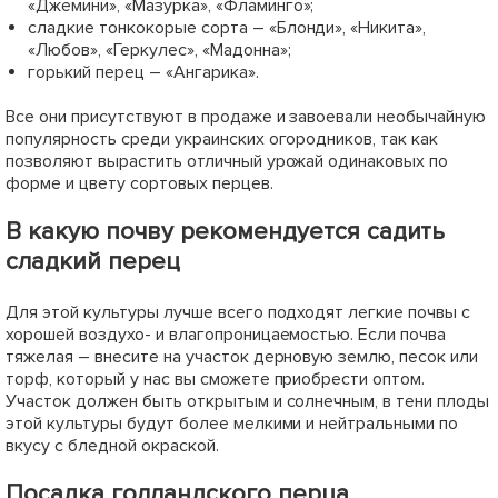
Перец "1601 F1" ТМ "Lark
Перец "Аида F1" ТМ "Lark
Seeds" 500шт
Seeds" 500шт
819
1049
грн
грн
Сообщить о поступлении
Сообщить о поступлении
+
32.76
грн бонусов за покупку
+
41.96
грн бонусов за покупку
Нет в наличии
Нет в наличии
63623
63624