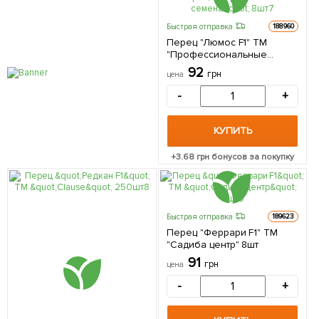
Быстрая отправка
188960
Перец "Люмос F1" ТМ
"Профессиональные
семена" 8шт
92
грн
цена
-
+
КУПИТЬ
+
3.68
грн бонусов за покупку
Быстрая отправка
189623
Перец "Феррари F1" ТМ
"Садиба центр" 8шт
91
грн
цена
-
+