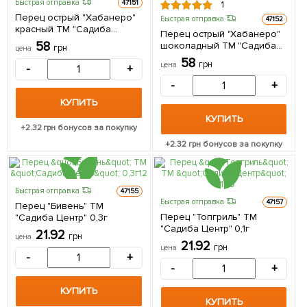
Быстрая отправка
47151
1
Перец острый "Хабанеро"
Быстрая отправка
47152
красный ТМ "Садиба
Перец острый "Хабанеро"
Центр" 8шт
58
шоколадный ТМ "Садиба
грн
цена
Центр" 8шт NEW
58
грн
цена
-
+
-
+
КУПИТЬ
КУПИТЬ
+
2.32
грн бонусов за покупку
+
2.32
грн бонусов за покупку
Быстрая отправка
47155
Быстрая отправка
47157
Перец "Бивень" ТМ
Перец "Топгриль" ТМ
"Садиба Центр" 0,3г
"Садиба Центр" 0,1г
21.92
грн
цена
21.92
грн
цена
-
+
-
+
КУПИТЬ
КУПИТЬ