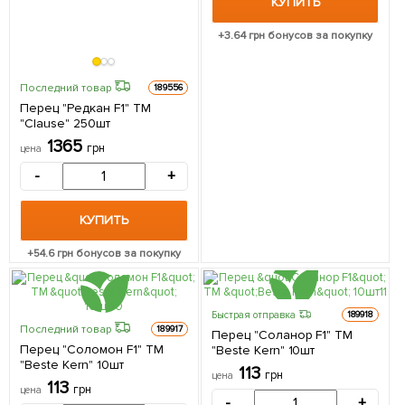
КУПИТЬ
+
3.64
грн бонусов за покупку
Последний товар
189556
Перец "Редкан F1" ТМ
"Clause" 250шт
1365
грн
цена
-
+
КУПИТЬ
+
54.6
грн бонусов за покупку
Быстрая отправка
189918
Последний товар
189917
Перец "Соланор F1" ТМ
Перец "Соломон F1" ТМ
"Beste Kern" 10шт
"Beste Kern" 10шт
113
грн
цена
113
грн
цена
-
+