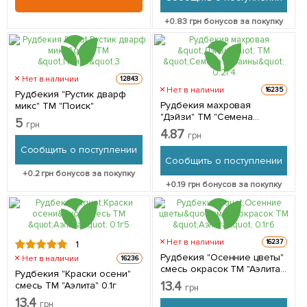
+
0.83
грн бонусов за покупку
Нет в наличии
12843
Нет в наличии
16235
Рудбекия "Рустик дварф
Рудбекия махровая
микс" ТМ "Поиск"
"Дэйзи" ТМ "Семена
5
грн
Украины" 0.2г
4.87
грн
Сообщить о поступлении
Сообщить о поступлении
+
0.2
грн бонусов за покупку
+
0.19
грн бонусов за покупку
Нет в наличии
16237
1
Рудбекия "Осенние цветы"
Нет в наличии
16236
смесь окрасок ТМ "Аэлита"
Рудбекия "Краски осени"
0.1г
13.4
смесь ТМ "Аэлита" 0.1г
грн
13.4
грн