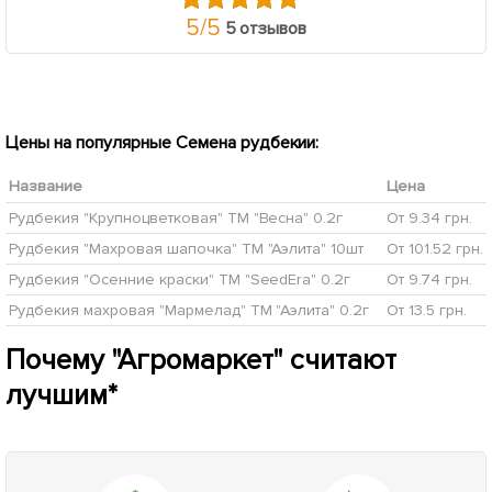
5
/
5
5 отзывов
Цены на популярные Семена рудбекии:
Название
Цена
Рудбекия "Крупноцветковая" ТМ "Весна" 0.2г
От 9.34 грн.
Рудбекия "Махровая шапочка" ТМ "Аэлита" 10шт
От 101.52 грн.
Рудбекия "Осенние краски" ТМ "SeedEra" 0.2г
От 9.74 грн.
Рудбекия махровая "Мармелад" ТМ "Аэлита" 0.2г
От 13.5 грн.
Почему "Агромаркет" считают
лучшим*