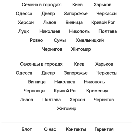
Семена в городах:
Киев
Харьков
Одесса
Днепр
Запорожье
Черкассы
Херсон
Львов
Винница
Кривой Рог
Луцк
Николаев
Никополь
Полтава
Ровно
Сумы
Хмельницкий
Чернигов
Житомир
Саженцы в городах:
Киев
Харьков
Одесса
Днепр
Запорожье
Черкассы
Винница
Николаев
Никополь
Черновцы
Кривой Рог
Кременчуг
Львов
Полтава
Херсон
Чернигов
Житомир
Блог
О нас
Контакты
Гарантия