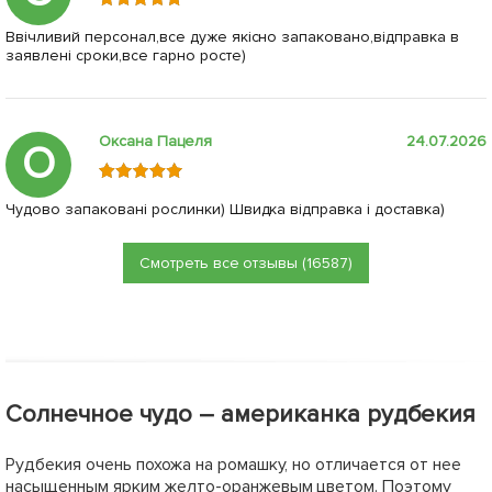
Ввічливий персонал,все дуже якісно запаковано,відправка в
заявлені сроки,все гарно росте)
Оксана Пацеля
24.07.2026
О
Чудово запаковані рослинки) Швидка відправка і доставка)
Смотреть все отзывы (16587)
Солнечное чудо – американка рудбекия
Рудбекия очень похожа на ромашку, но отличается от нее
насыщенным ярким желто-оранжевым цветом. Поэтому