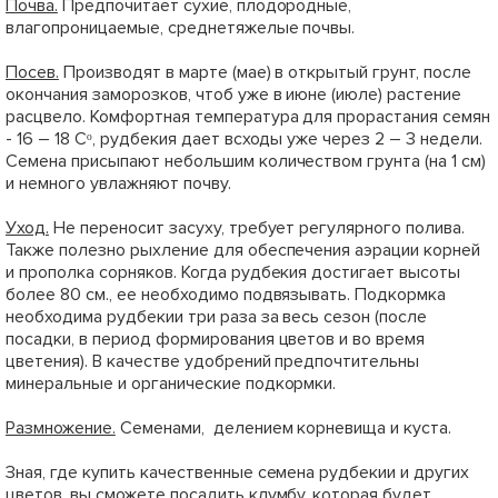
Почва.
Предпочитает сухие, плодородные,
влагопроницаемые, среднетяжелые почвы.
Посев.
Производят в марте (мае) в открытый грунт, после
окончания заморозков, чтоб уже в июне (июле) растение
расцвело. Комфортная температура для прорастания семян
- 16 – 18 Сᵒ, рудбекия дает всходы уже через 2 – 3 недели.
Семена присыпают небольшим количеством грунта (на 1 см)
и немного увлажняют почву.
Уход.
Не переносит засуху, требует регулярного полива.
Также полезно рыхление для обеспечения аэрации корней
и прополка сорняков. Когда рудбекия достигает высоты
более 80 см., ее необходимо подвязывать. Подкормка
необходима рудбекии три раза за весь сезон (после
посадки, в период формирования цветов и во время
цветения). В качестве удобрений предпочтительны
минеральные и органические подкормки.
Размножение.
Семенами, делением корневища и куста.
Зная, где купить качественные семена рудбекии и других
цветов, вы сможете посадить клумбу, которая будет