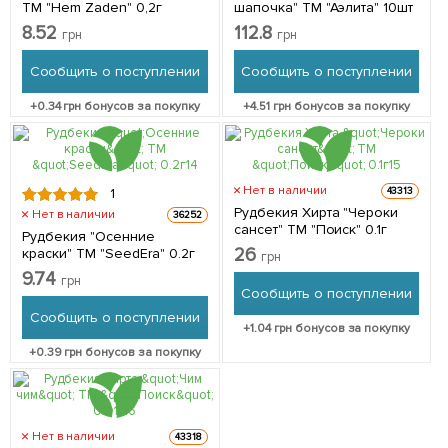
ТМ "Hem Zaden" 0,2г
шапочка" ТМ "Аэлита" 10шт
8.52
112.8
грн
грн
Сообщить о поступлении
Сообщить о поступлении
+
0.34
грн бонусов за покупку
+
4.51
грн бонусов за покупку
Нет в наличии
43313
1
Рудбекия Хирта "Чероки
Нет в наличии
36252
сансет" ТМ "Поиск" 0.1г
Рудбекия "Осенние
26
краски" ТМ "SeedEra" 0.2г
грн
9.74
грн
Сообщить о поступлении
Сообщить о поступлении
+
1.04
грн бонусов за покупку
+
0.39
грн бонусов за покупку
Нет в наличии
43318