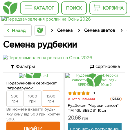
КАТАЛОГ
ПОИСК
КОРЗИНА
Назад
Семена
Семена цветов
С
Семена рудбекии
Фильтры
сортировка
Подарунковий сертифікат
"Агродарунок"
1
500
1000
1500
2000
Нет в наличии
12833
грн
грн
грн
грн
Рудбекия "Чероки сансет"
Ви можете вказати будь-
ТМ "GL SEEDS" 10шт
яку суму від 500 грн, кратну
20.68
грн
500.
ПЕРЕЙТИ
Сообщить о поступлении