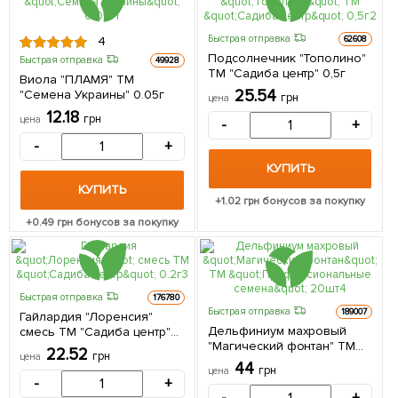
Быстрая отправка
62608
4
Подсолнечник "Тополино"
Быстрая отправка
49928
ТМ "Садиба центр" 0,5г
Виола "ПЛАМЯ" ТМ
25.54
"Семена Украины" 0.05г
грн
цена
12.18
грн
цена
-
+
-
+
КУПИТЬ
КУПИТЬ
+
1.02
грн бонусов за покупку
+
0.49
грн бонусов за покупку
Быстрая отправка
176780
Быстрая отправка
189007
Гайлардия "Лоренсия"
Дельфиниум махровый
смесь ТМ "Садиба центр"
"Магический фонтан" ТМ
0.2г
22.52
грн
цена
"Профессиональные
44
грн
цена
семена" 20шт
-
+