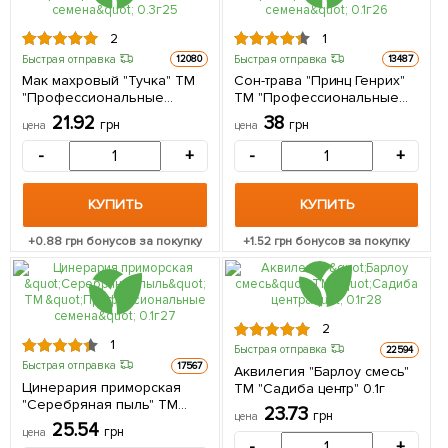
2
1
Быстрая отправка
Быстрая отправка
12080
13487
Мак махровый "Тучка" ТМ
Сон-трава "Принц Генрих"
"Профессиональные
ТМ "Профессиональные
семена" 0.3г
семена" 0.1г
21.92
38
грн
грн
цена
цена
-
+
-
+
КУПИТЬ
КУПИТЬ
+
0.88
грн бонусов за покупку
+
1.52
грн бонусов за покупку
2
1
Быстрая отправка
22594
Быстрая отправка
17567
Аквилегия "Барлоу смесь"
Цинерария приморская
ТМ "Садиба центр" 0.1г
"Серебряная пыль" ТМ
23.73
грн
цена
"Профессиональные
25.54
грн
цена
семена" 0.1г
-
+