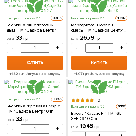
Быстрая отправка
Быстрая отправка
38085
38087
Георгина "Фиолетовый
Маргаритка "Помпон
дым" ТМ "Садиба центр"
смесь" ТМ "Садиба центр"
0.1г
0,05г
33
26.79
грн
грн
цена
цена
-
+
-
+
КУПИТЬ
КУПИТЬ
+
1.32
грн бонусов за покупку
+
1.07
грн бонусов за покупку
Быстрая отправка
38065
3
Георгина "Кровавая Мэри"
Быстрая отправка
50137
ТМ "Садиба центр" 0.1г
Виола "Кассис F1" ТМ "GL
33
SEEDS" 0.05г
грн
цена
19.46
грн
цена
-
+