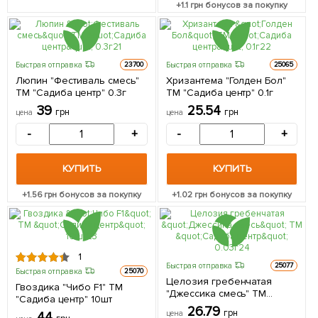
+
1.1
грн бонусов за покупку
Быстрая отправка
Быстрая отправка
23700
25065
Люпин "Фестиваль смесь"
Хризантема "Голден Бол"
ТМ "Садиба центр" 0.3г
ТМ "Садиба центр" 0.1г
39
25.54
грн
грн
цена
цена
-
+
-
+
КУПИТЬ
КУПИТЬ
+
1.56
грн бонусов за покупку
+
1.02
грн бонусов за покупку
1
Быстрая отправка
25077
Быстрая отправка
25070
Целозия гребенчатая
Гвоздика "Чибо F1" ТМ
"Джессика смесь" ТМ
"Садиба центр" 10шт
"Садиба центр" 0.03г
26.79
грн
цена
44