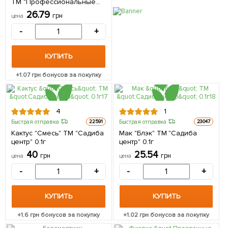
ТМ "Профессиональные
семена" 0.1г
26.79
грн
цена
-
+
КУПИТЬ
+
1.07
грн бонусов за покупку
4
1
Быстрая отправка
Быстрая отправка
22591
23047
Кактус "Смесь" ТМ "Садиба
Мак "Блэк" ТМ "Садиба
центр" 0.1г
центр" 0.1г
40
25.54
грн
грн
цена
цена
-
+
-
+
КУПИТЬ
КУПИТЬ
+
1.6
грн бонусов за покупку
+
1.02
грн бонусов за покупку