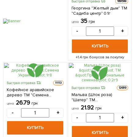
Быстрая отправка
189599
Георгина "Желтый дым" ТМ
"Садиба центр" 0.1г
35
грн
цена
-
+
КУПИТЬ
+
1.4
грн бонусов за покупку
Быстрая отправка
11113
Быстрая отправка
12689
Кофейное аравийское
Мальва (Шток роза)
дерево ТМ "Семена
"Шатер" ТМ
Украины" 1г
26.79
грн
цена
"Профессиональные
21.92
грн
цена
семена" 0.2г
-
+
-
+
КУПИТЬ
КУПИТЬ