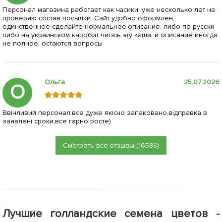
Персонал магазина работает как часики, уже несколько лет не
проверяю состав посылки. Сайт удобно оформлен,
единственное сделайте нормальное описание, либо по русски
либо на украинском каробит читать эту каша, и описание иногда
не полное, остаются вопросы
Ольга
25.07.2026
О
Ввічливий персонал,все дуже якісно запаковано,відправка в
заявлені сроки,все гарно росте)
Смотреть все отзывы (16588)
Лучшие голландские семена цветов -