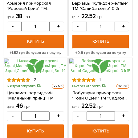
Армерия приморская
Бархатцы "Купидон желтые"
"Розовый Бриз" ТМ
ТМ "Садиба центр" 0.2г
"Садиба центр" 0.1г
38
22.52
грн
грн
цена
цена
-
+
-
+
КУПИТЬ
КУПИТЬ
+
1.52
грн бонусов за покупку
+
0.9
грн бонусов за покупку
2
1
Быстрая отправка
Быстрая отправка
22775
22853
Цикламен персидский
Лобулярия приморская
"Маленький принц" ТМ
"Рози О‘Дей" ТМ "Садиба
"Садиба центр" 3шт
центр" 0.1г
46
22.52
грн
грн
цена
цена
-
+
-
+
КУПИТЬ
КУПИТЬ