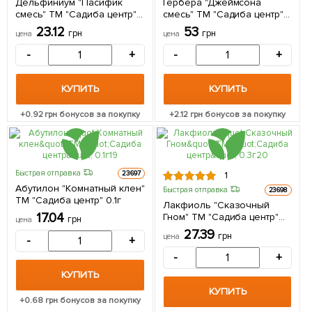
Дельфиниум "Пасифик
Гербера "Джеймсона
смесь" ТМ "Садиба центр"
смесь" ТМ "Садиба центр"
0.2г
0.1г
23.12
53
грн
грн
цена
цена
-
+
-
+
КУПИТЬ
КУПИТЬ
+
0.92
грн бонусов за покупку
+
2.12
грн бонусов за покупку
Быстрая отправка
23697
1
Абутилон "Комнатный клен"
Быстрая отправка
23698
ТМ "Садиба центр" 0.1г
Лакфиоль "Сказочный
17.04
Гном" ТМ "Садиба центр"
грн
цена
0.3г
27.39
грн
цена
-
+
-
+
КУПИТЬ
КУПИТЬ
+
0.68
грн бонусов за покупку