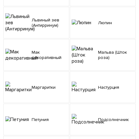
Львиный зев
Люпин
(Антирринум)
Мак
Мальва (Шток
декоративный
роза)
Маргаритки
Настурция
Петуния
Подсолнечник