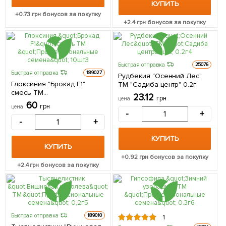
КУПИТЬ
+
0.73
грн бонусов за покупку
+
2.4
грн бонусов за покупку
Быстрая отправка
25076
Быстрая отправка
189027
Рудбекия "Осенний Лес"
Глоксиния "Брокад F1"
ТМ "Садиба центр" 0.2г
смесь ТМ
23.12
грн
цена
"Профессиональные
60
грн
цена
семена" 10шт
-
+
-
+
КУПИТЬ
КУПИТЬ
+
0.92
грн бонусов за покупку
+
2.4
грн бонусов за покупку
Быстрая отправка
189010
1