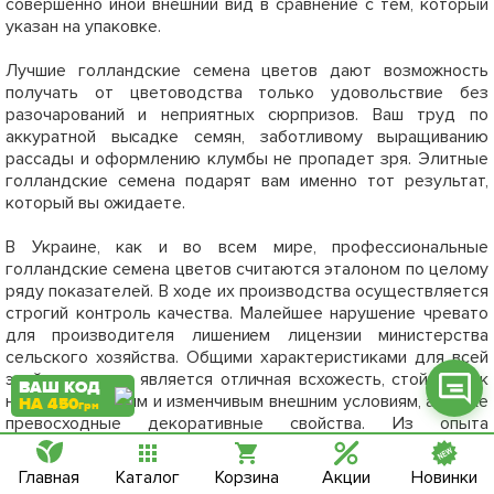
совершенно иной внешний вид в сравнение с тем, который
указан на упаковке.
Лучшие голландские семена цветов дают возможность
получать от цветоводства только удовольствие без
разочарований и неприятных сюрпризов. Ваш труд по
Фейсбук
аккуратной высадке семян, заботливому выращиванию
рассады и оформлению клумбы не пропадет зря. Элитные
Телеграм
голландские семена подарят вам именно тот результат,
который вы ожидаете.
Вайбер
В Украине, как и во всем мире, профессиональные
Інстаграм
голландские семена цветов считаются эталоном по целому
ряду показателей. В ходе их производства осуществляется
Онлайн чат
строгий контроль качества. Малейшее нарушение чревато
для производителя лишением лицензии министерства
сельского хозяйства. Общими характеристиками для всей
этой продукции является отличная всхожесть, стойкость к
ВАШ КОД
неблагоприятным и изменчивым внешним условиям, а также
НА 450
грн
превосходные декоративные свойства. Из опыта
отечественных садоводов можно судить, что такие
отборные семена замечательно подходят и для теплиц, и
Главная
Каталог
Корзина
Акции
Новинки
для посадки в
торфяные стаканчики
на рассаду, и для