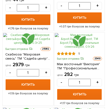
грн
цена
-
+
-
+
КУПИТЬ
КУПИТЬ
+
1.07
грн бонусов за покупку
+
1.76
грн бонусов за покупку
Быстрая отправка
25082
1
Скабиоза "Махровая
смесь" ТМ "Садиба центр"
Быстрая отправка
25410
0.3г
29.79
Мак восточный "Виктория"
грн
цена
ТМ "Профессиональные
-
+
семена" 0.1г
29.2
грн
цена
-
+
КУПИТЬ
+
1.19
грн бонусов за покупку
КУПИТЬ
+
1.17
грн бонусов за покупку