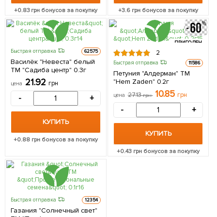
+
0.83
грн бонусов за покупку
+
3.6
грн бонусов за покупку
ПРИГОДЕН
ДО 31.10.2026
Быстрая отправка
62575
2
Василёк "Невеста" белый
Быстрая отправка
11586
ТМ "Садиба центр" 0.3г
Петуния "Алдерман" ТМ
21.92
"Hem Zaden" 0.2г
грн
цена
10.85
27.13
грн
цена
грн
-
+
-
+
КУПИТЬ
КУПИТЬ
+
0.88
грн бонусов за покупку
+
0.43
грн бонусов за покупку
Быстрая отправка
12354
Газания "Солнечный свет"