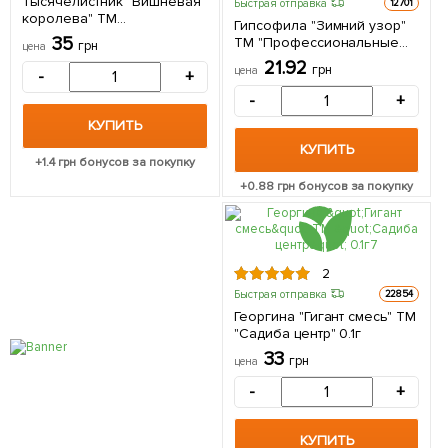
Тысячелистник "Вишневая
Быстрая отправка
12701
королева" ТМ
Гипсофила "Зимний узор"
"Профессиональные
35
ТМ "Профессиональные
грн
цена
семена" 0,2г
семена" 0.3г
21.92
грн
цена
-
+
-
+
КУПИТЬ
КУПИТЬ
+
1.4
грн бонусов за покупку
+
0.88
грн бонусов за покупку
2
Быстрая отправка
22854
Георгина "Гигант смесь" ТМ
"Садиба центр" 0.1г
33
грн
цена
-
+
КУПИТЬ