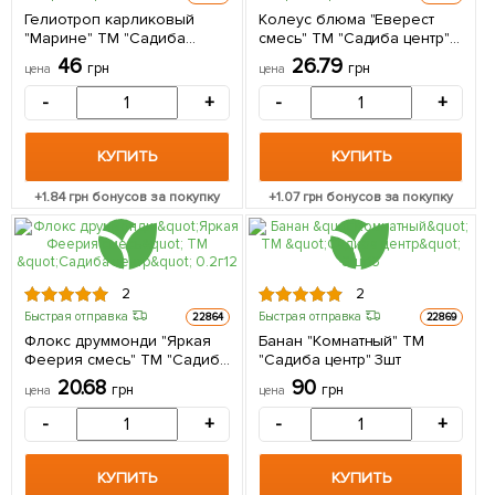
Гелиотроп карликовый
Колеус блюма "Еверест
"Марине" ТМ "Садиба
смесь" ТМ "Садиба центр"
центр" 0.1г
0.02г
46
26.79
грн
грн
цена
цена
-
+
-
+
КУПИТЬ
КУПИТЬ
+
1.84
грн бонусов за покупку
+
1.07
грн бонусов за покупку
2
2
Быстрая отправка
Быстрая отправка
22864
22869
Флокс друммонди "Яркая
Банан "Комнатный" ТМ
Феерия смесь" ТМ "Садиба
"Садиба центр" 3шт
центр" 0.2г
20.68
90
грн
грн
цена
цена
-
+
-
+
КУПИТЬ
КУПИТЬ