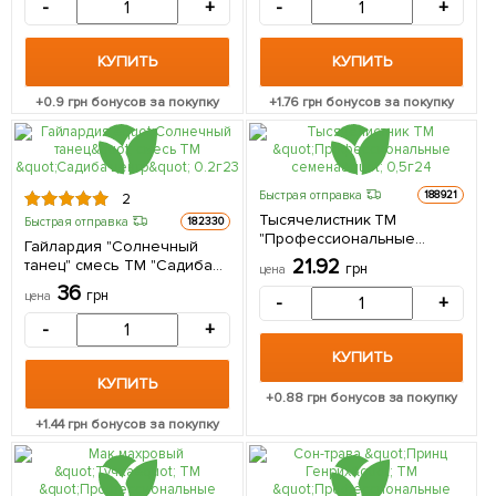
-
+
-
+
КУПИТЬ
КУПИТЬ
+
0.9
грн бонусов за покупку
+
1.76
грн бонусов за покупку
Быстрая отправка
188921
2
Тысячелистник ТМ
Быстрая отправка
182330
"Профессиональные
Гайлардия "Солнечный
семена" 0,5г
21.92
танец" смесь ТМ "Садиба
грн
цена
центр" 0.2г
36
грн
цена
-
+
-
+
КУПИТЬ
КУПИТЬ
+
0.88
грн бонусов за покупку
+
1.44
грн бонусов за покупку