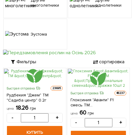
Другие
Другие
многолетники
однолетники
Эустома
Фильтры
сортировка
Быстрая отправка
23695
Быстрая отправка
48237
Рудбекия "Джем" ТМ
Глоксиния "Аванти" F1
"Садиба центр" 0.2г
смесь ТМ
18.26
грн
цена
"Профессиональные
60
грн
цена
семена" дражже 10шт
-
+
-
+
КУПИТЬ