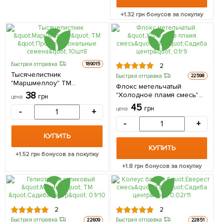
+
1.32
грн бонусов за покупку
Быстрая отправка
189015
2
Тысячелистник
Быстрая отправка
22598
"Маршмеллоу" ТМ
Флокс метельчатый
"Профессиональные
38
"Холодное пламя смесь"
грн
цена
семена" 10шт
ТМ "Садиба центр" 0.1г
45
грн
цена
-
+
-
+
КУПИТЬ
КУПИТЬ
+
1.52
грн бонусов за покупку
+
1.8
грн бонусов за покупку
2
2
Быстрая отправка
Быстрая отправка
22609
22851