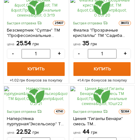
Быстрая отправка
Быстрая отправка
25407
38072
Безсмертник "Султан" ТМ
Фиалка "Прозрачные
"Профессиональные
кристаллы" ТМ "Садиба
семена" 0.3г
центр" 0.05г
25.54
35
грн
грн
цена
цена
-
+
-
+
КУПИТЬ
КУПИТЬ
+
1.02
грн бонусов за покупку
+
1.4
грн бонусов за покупку
Быстрая отправка
Быстрая отправка
47141
52364
Наперстянка
Циния "Гиганты Бенари"
пурпурная"Эксельсиор" ТМ
смесь ТМ
"Садиба центр" 0,2г
"Профессиональные
22.52
44
грн
грн
цена
цена
семена" 10шт