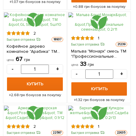
+
1.07
грн бонусов за покупку
+
0.88
грн бонусов за покупку
2
1
Быстрая отправка
18937
Быстрая отправка
21239
Кофейное дерево
Мальва "Монарх" смесь ТМ
комнатное "Арабика" ТМ
"Профессиональные
"GL SEEDS" 5шт
67
грн
цена
семена" 0.2г
33
грн
цена
-
+
-
+
КУПИТЬ
КУПИТЬ
+
2.68
грн бонусов за покупку
+
1.32
грн бонусов за покупку
2
1
Быстрая отправка
Быстрая отправка
22597
22635