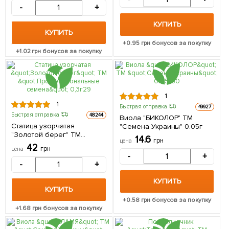
-
+
КУПИТЬ
КУПИТЬ
+
0.95
грн бонусов за покупку
+
1.02
грн бонусов за покупку
1
1
Быстрая отправка
49927
Быстрая отправка
48244
Виола "БИКОЛОР" ТМ
Статица узорчатая
"Семена Украины" 0.05г
"Золотой берег" ТМ
14.6
грн
цена
"Профессиональные
42
грн
цена
семена" 0,3г
-
+
-
+
КУПИТЬ
КУПИТЬ
+
0.58
грн бонусов за покупку
+
1.68
грн бонусов за покупку