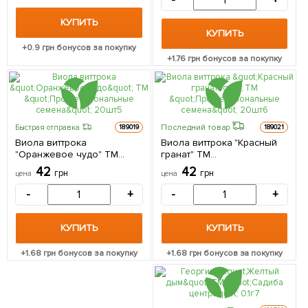
-
+
КУПИТЬ
КУПИТЬ
+
0.9
грн бонусов за покупку
+
1.76
грн бонусов за покупку
Последний товар
Быстрая отправка
189019
189021
Виола виттрока
Виола виттрока "Красный
"Оранжевое чудо" ТМ
гранат" ТМ
"Профессиональные
"Профессиональные
42
42
грн
грн
цена
цена
семена" 20шт
семена" 20шт
-
+
-
+
КУПИТЬ
КУПИТЬ
+
1.68
грн бонусов за покупку
+
1.68
грн бонусов за покупку