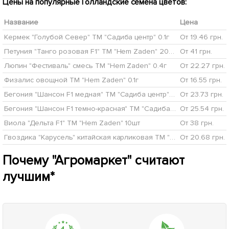
Цены на популярные Голландские семена цветов:
Название
Цена
Кермек "Голубой Север" ТМ "Садиба центр" 0.1г
От 19.46 грн.
Петуния "Танго розовая F1" ТМ "Hem Zaden" 20шт
От 41 грн.
Люпин "Фестиваль" смесь ТМ "Hem Zaden" 0.4г
От 22.27 грн.
Физалис овощной ТМ "Hem Zaden" 0.1г
От 16.55 грн.
Бегония "Шансон F1 медная" ТМ "Садиба центр" 10шт
От 23.73 грн.
Бегония "Шансон F1 темно-красная" ТМ "Садиба центр" 10шт
От 25.54 грн.
Виола "Дельта F1" ТМ "Hem Zaden" 10шт
От 38 грн.
Гвоздика "Карусель" китайская карликовая ТМ "Садиба центр" 0,1г
От 20.68 грн.
Почему "Агромаркет" считают
лучшим*