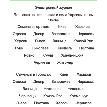
Электронный журнал
Доставка во все города и села Украины, в том
числе:
Семена в городах:
Киев
Харьков
Одесса
Днепр
Запорожье
Черкассы
Херсон
Львов
Винница
Кривой Рог
Луцк
Николаев
Никополь
Полтава
Ровно
Сумы
Хмельницкий
Чернигов
Житомир
Саженцы в городах:
Киев
Харьков
Одесса
Днепр
Запорожье
Черкассы
Винница
Николаев
Никополь
Черновцы
Кривой Рог
Кременчуг
Львов
Полтава
Херсон
Чернигов