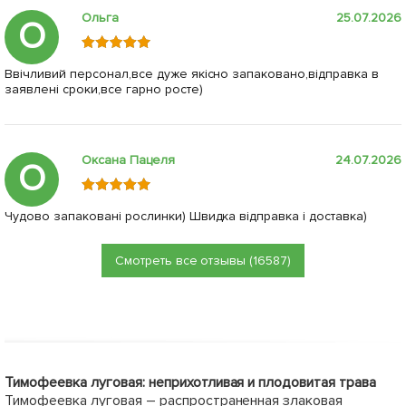
Ольга
25.07.2026
О
Ввічливий персонал,все дуже якісно запаковано,відправка в
заявлені сроки,все гарно росте)
Оксана Пацеля
24.07.2026
О
Чудово запаковані рослинки) Швидка відправка і доставка)
Смотреть все отзывы (16587)
Тимофеевка луговая: неприхотливая и плодовитая трава
Тимофеевка луговая – распространенная злаковая