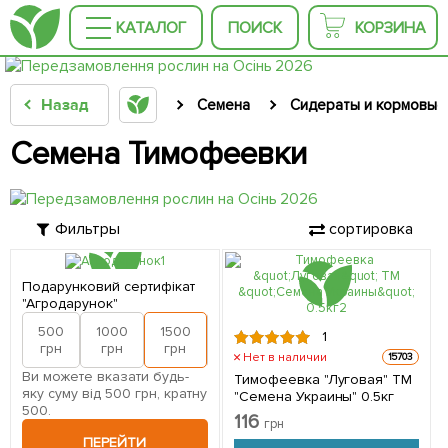
КАТАЛОГ
ПОИСК
КОРЗИНА
Назад
Семена
Сидераты и кормовые
Семена Тимофеевки
Фильтры
сортировка
Подарунковий сертифікат
"Агродарунок"
500
1000
1500
2000
1
грн
грн
грн
грн
Нет в наличии
15703
Ви можете вказати будь-
Тимофеевка "Луговая" ТМ
яку суму від 500 грн, кратну
"Семена Украины" 0.5кг
500.
116
грн
ПЕРЕЙТИ