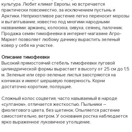
культура. Любит климат Европы, но встречается
практически повсеместно, за исключением пустынь и
Арктики. Неприхотливое растение легко переносит морозы
и вытаптывание, известно под многими народными
названиями: аржанец, колосиха, сивуха, сеянец, палочник.
Продажа семян тимофеевки в интернет-магазине Агро-
Маркет позволяет любому дачнику вырастить зеленый
ковер у себя на участке.
Описание тимофеевки
Высокий прямостоячий стебель тимофеевки луговой
цилиндрической формы вырастает в высоту от 25 см до 1,5
м. Зеленые или серо-зеленые листья заостряются на
кончиках и имеют шершавую поверхность. Корни
достаточно короткие, ползущие.
Сложный колос соцветия, часто называемый в народе
«султаном», отличается жесткостью. Пыльники –
фиолетового цвета, без щетинок. Опыляется растение
самостоятельно, ветром. У основания ростка наблюдается
ярко выраженное луковичное утолщение.