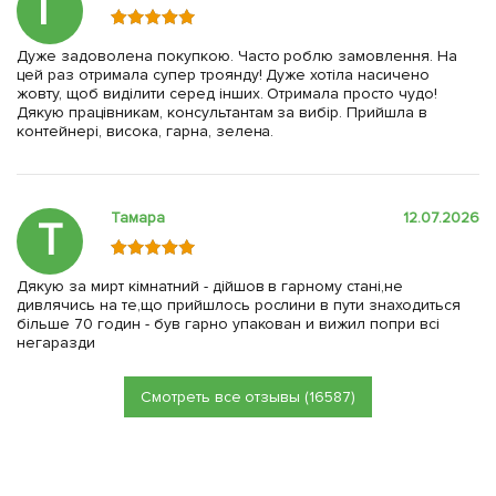
Г
Дуже задоволена покупкою. Часто роблю замовлення. На
цей раз отримала супер троянду! Дуже хотіла насичено
жовту, щоб виділити серед інших. Отримала просто чудо!
Дякую працівникам, консультантам за вибір. Прийшла в
контейнері, висока, гарна, зелена.
Тамара
12.07.2026
Т
Дякую за мирт кімнатний - дійшов в гарному стані,не
дивлячись на те,що прийшлось рослини в пути знаходиться
більше 70 годин - був гарно упакован и вижил попри всі
негаразди
Смотреть все отзывы (16587)