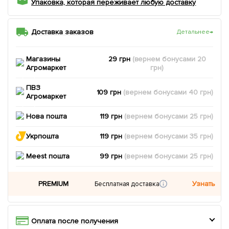
Упаковка, которая переживает любую доставку
Доставка заказов
Детальнее
→
Магазины
29 грн
(вернем
бонусами
20
Агромаркет
грн)
ПВЗ
109 грн
(вернем
бонусами
40
грн)
Агромаркет
Нова пошта
119 грн
(вернем
бонусами
25
грн)
Укрпошта
119 грн
(вернем
бонусами
35
грн)
Meest пошта
99 грн
(вернем
бонусами
25
грн)
PREMIUM
Узнать
Бесплатная доставка
Оплата после получения