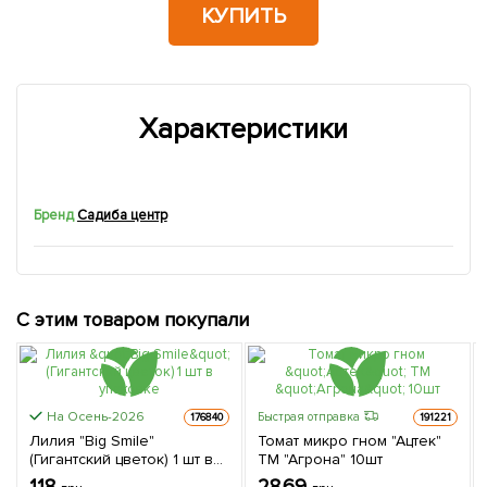
КУПИТЬ
Характеристики
Бренд
Садиба центр
С этим товаром покупали
На Осень-2026
Быстрая отправка
176840
191221
Лилия "Big Smile"
Томат микро гном "Ацтек"
(Гигантский цветок) 1 шт в
ТМ "Агрона" 10шт
упаковке