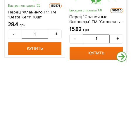
Быстрая отправка
152574
Быстрая отправка
168035
Перец "Фламинго F1" ТМ
Перец "Солнечные
"Beste Kern" 10шт
близнецы" ТМ "Солнечный
28.4
грн
март" 30шт
15.82
грн
-
+
-
+
КУПИТЬ
КУПИТЬ