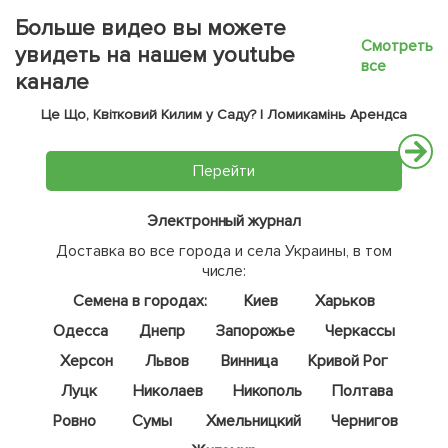
Больше видео вы можете
Смотреть
увидеть на нашем youtube
все
канале
Це Що, Квітковий Килим у Саду? | Ломикамінь Арендса
Перейти
Электронный журнал
Доставка во все города и села Украины, в том
числе:
Семена в городах:
Киев
Харьков
Одесса
Днепр
Запорожье
Черкассы
Херсон
Львов
Винница
Кривой Рог
Луцк
Николаев
Никополь
Полтава
Ровно
Сумы
Хмельницкий
Чернигов