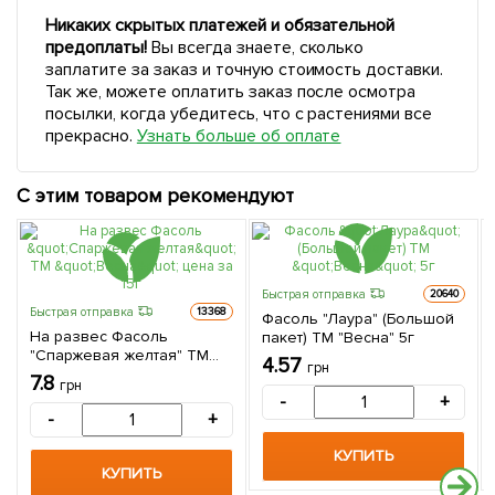
Никаких скрытых платежей и обязательной
предоплаты!
Вы всегда знаете, сколько
заплатите за заказ и точную стоимость доставки.
Так же, можете оплатить заказ после осмотра
посылки, когда убедитесь, что с растениями все
прекрасно.
Узнать больше об оплате
С этим товаром рекомендуют
Быстрая отправка
20640
Быстрая отправка
13368
Фасоль "Лаура" (Большой
На развес Фасоль
пакет) ТМ "Весна" 5г
"Спаржевая желтая" ТМ
4.57
грн
"Весна" цена за 15г
7.8
грн
-
+
-
+
КУПИТЬ
КУПИТЬ