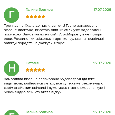
Галина Бовгира
17.07.2026
Г
Троянда приїхала до нас класнюча! Гарно запакована,
зелене листячко, висотою біля 45 см.! Дуже задоволені
покупкою. Замовляємо на сайті АгроМаркету вже чотири
роки. Рослиночки свіженькі, гарні, консультанти привітливі,
завжди порадять, підкажуть. Дякую!
Наталія
16.07.2026
Н
Замовляла вперше,запаковано чудово,троянди вже
зацвітають,прийнялись легко, все супер,вже рекомендую
своїм знайомим,ввічливі і дуже уважні менеджера, дякую і
рекомендую всім хто читає відгук
Галина Бовгира
16.07.2026